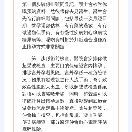
第一個步驟係掛號同登記。護士會核對你
嘅預約資料，然後帶你去見醫生。醫生會
先進行詳細嘅問診，包括最後一次月經日
期、懷孕週數估算、有冇藥物過敏、有冇
做過類似手術、有冇慢性疾病如心臟病或
糖尿病等。呢啲資料對於判斷適合邊種終
止懷孕方式非常關鍵。
第二步係術前檢查。醫院會安排你做
超聲波檢查，主要目的係確認宮內懷孕，
排除宮外孕嘅風險。宮外孕係一種危險情
況，如果冇發現就進行人流手術，會引致
致命性腹腔大出血，所以超聲波檢查係絕
對唔可以省略嘅步驟。同時，超聲波可以
準確計算出懷孕週數，直接影響到底適合
做藥物流產定係手術流產。除咗超聲波，
仲會抽血檢查，包括血常規、凝血功能、
傳染病篩查，部分醫院仲會做心電圖評估
麻醉風險。