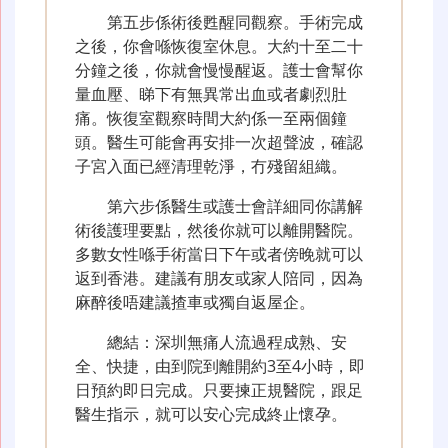
第五步係術後甦醒同觀察。手術完成
之後，你會喺恢復室休息。大約十至二十
分鐘之後，你就會慢慢醒返。護士會幫你
量血壓、睇下有無異常出血或者劇烈肚
痛。恢復室觀察時間大約係一至兩個鐘
頭。醫生可能會再安排一次超聲波，確認
子宮入面已經清理乾淨，冇殘留組織。
第六步係醫生或護士會詳細同你講解
術後護理要點，然後你就可以離開醫院。
多數女性喺手術當日下午或者傍晚就可以
返到香港。建議有朋友或家人陪同，因為
麻醉後唔建議揸車或獨自返屋企。
總結：深圳無痛人流過程成熟、安
全、快捷，由到院到離開約3至4小時，即
日預約即日完成。只要揀正規醫院，跟足
醫生指示，就可以安心完成終止懷孕。