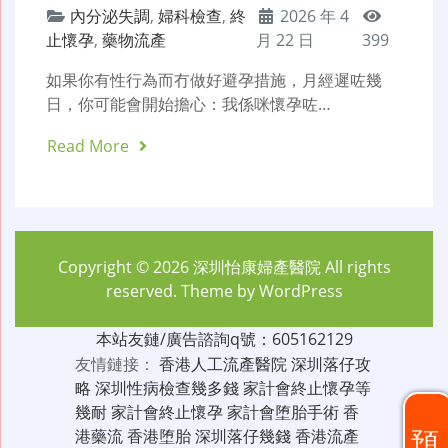
內分泌失調
,
婦科檢查
,
終
2026 年 4
止懷孕
,
藥物流產
月 22 日
399
如果你有性行為而冇做好避孕措施，月經遲咗幾
日，你可能會開始擔心：我係咪懷孕咗…
Read More
Copyright © 2026
深圳怡康婦產醫院
All rights
reserved. Theme by
WordPress
本站友鏈/廣告諮詢q號：605162129
友情鏈接：
香港人工流產醫院
深圳落仔攻
略
深圳性病檢查幾多錢
家計會終止懷孕等
幾耐
家計會終止懷孕
家計會堕胎手術
香
預
港藥流
香港堕胎
深圳落仔幾錢
香港流產