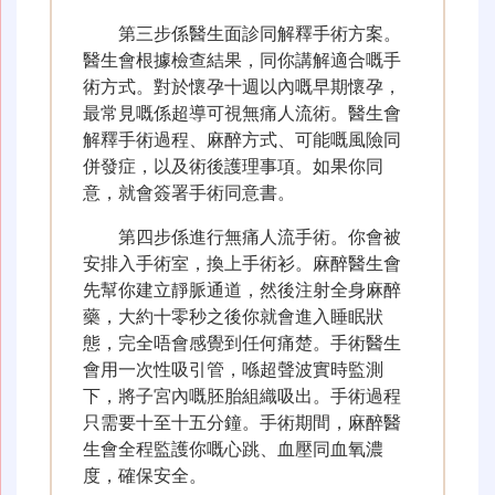
第三步係醫生面診同解釋手術方案。
醫生會根據檢查結果，同你講解適合嘅手
術方式。對於懷孕十週以內嘅早期懷孕，
最常見嘅係超導可視無痛人流術。醫生會
解釋手術過程、麻醉方式、可能嘅風險同
併發症，以及術後護理事項。如果你同
意，就會簽署手術同意書。
第四步係進行無痛人流手術。你會被
安排入手術室，換上手術衫。麻醉醫生會
先幫你建立靜脈通道，然後注射全身麻醉
藥，大約十零秒之後你就會進入睡眠狀
態，完全唔會感覺到任何痛楚。手術醫生
會用一次性吸引管，喺超聲波實時監測
下，將子宮內嘅胚胎組織吸出。手術過程
只需要十至十五分鐘。手術期間，麻醉醫
生會全程監護你嘅心跳、血壓同血氧濃
度，確保安全。