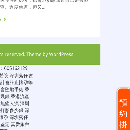
無保護性同房後，都會迫切想知道自己是否懷
查、過度焦慮，但又…
e
hts reserved. Theme by
WordPress
05162129
醫院
深圳落仔攻
家計會終止懷孕等
計會堕胎手術
香
仔幾錢
香港流產
預
圳無痛人流
深圳
圳打胎多少錢
深
約
懷孕
深圳落仔
掛
子鉴定
真爱旅舍