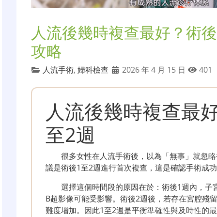
人流後幾時複查最好？術後
攻略
人流手術
,
婦科檢查
2026 年 4 月 15 日
401
人流後幾時複查最好
至2週
很多女性在人流手術後，以為「無事」就忽略
議是術後1至2週進行首次複查，這是確認手術成
選擇這個時間段的原因在於：術後1週內，子
B超影像可能受影響。術後2週後，若存在宮腔殘
難度增加。因此1至2週是平衡準確性與及時性的