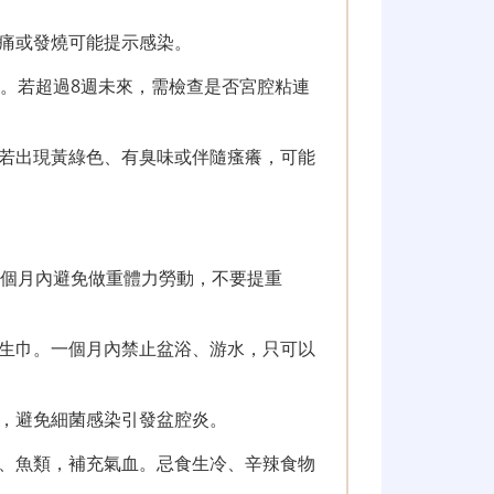
痛或發燒可能提示感染。
經。若超過8週未來，需檢查是否宮腔粘連
若出現黃綠色、有臭味或伴隨瘙癢，可能
半個月內避免做重體力勞動，不要提重
生巾。一個月內禁止盆浴、游水，只可以
，避免細菌感染引發盆腔炎。
、魚類，補充氣血。忌食生冷、辛辣食物