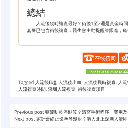
總結
人流後幾時複查最好？術後1至2週是黃金時
套餐已包含術後複查，醫生會主動提醒並跟進，確
Tagged
人流後B超
,
人流後出血
,
人流後幾時複查
,
人流
人流複查時間
,
深圳人流複查
,
術後複查項目
文
Previous post
藥流唔乾淨點算？清宮手術程序、費用及
Next post
家計會終止懷孕等幾耐？港人北上深圳人流即
章