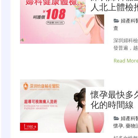
人北上體檢
婦產科
查
深圳婦科
發普遍，越
Read Mor
懷孕最快多
化的時間線
婦產科
懷孕
,
藥物