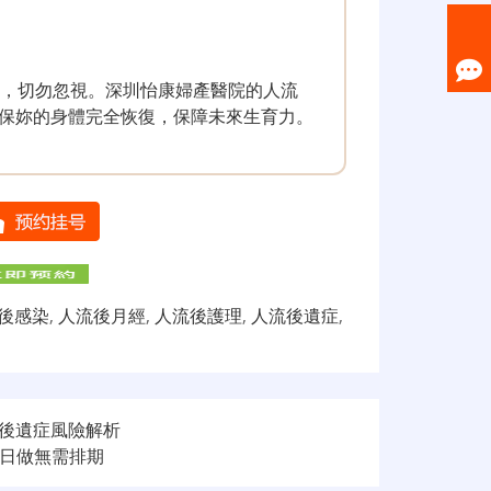
間，切勿忽視。深圳怡康婦產醫院的人流
保妳的身體完全恢復，保障未來生育力。
後感染
,
人流後月經
,
人流後護理
,
人流後遺症
,
後遺症風險解析
日做無需排期