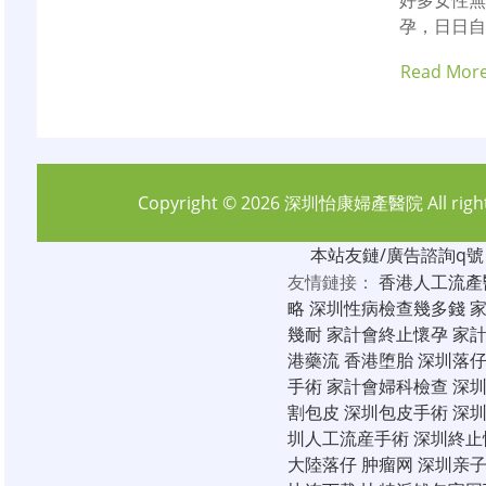
好多女性
孕，日日自
Read Mor
Copyright © 2026
深圳怡康婦產醫院
All rig
本站友鏈/廣告諮詢q號：6
友情鏈接：
香港人工流產
略
深圳性病檢查幾多錢
幾耐
家計會終止懷孕
家
港藥流
香港堕胎
深圳落
手術
家計會婦科檢查
深
割包皮
深圳包皮手術
深
圳人工流産手術
深圳終止
大陸落仔
肿瘤网
深圳亲