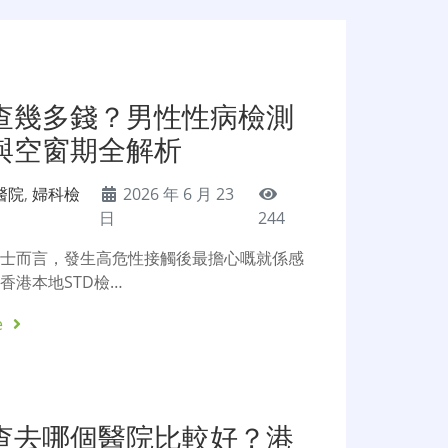
查幾多錢？男性性病檢測
與空窗期全解析
醫院
,
婦科檢
2026 年 6 月 23
日
244
男士而言，發生高危性接觸後最擔心嘅就係感
香港本地STD檢…
e
查去哪個醫院比較好？港