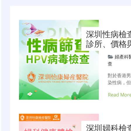
导
航
深圳性病檢
診所、價格
婦產科
查
對於香港
染性病，但
Read Mor
深圳婦科檢