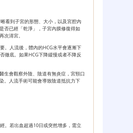
清晰看到子宮的形態、大小，以及宮腔內
是否已經「乾淨」，子宮內膜修復得如
再次清宮。
要。人流後，體內的HCG水平會逐漸下
否徹底。如果HCG下降緩慢或者不降反
醫生會觀察外陰、陰道有無炎症，宮頸口
染。人流手術可能會導致陰道抵抗力下
經。若出血超過10日或突然增多，需立