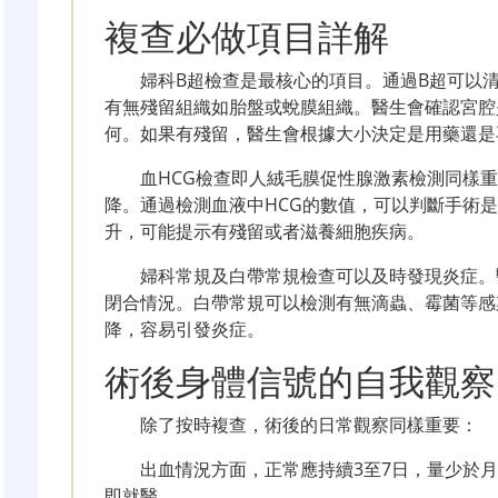
複查必做項目詳解
婦科B超檢查是最核心的項目。通過B超可以
有無殘留組織如胎盤或蛻膜組織。醫生會確認宮腔
何。如果有殘留，醫生會根據大小決定是用藥還是
血HCG檢查即人絨毛膜促性腺激素檢測同樣重
降。通過檢測血液中HCG的數值，可以判斷手術是
升，可能提示有殘留或者滋養細胞疾病。
婦科常規及白帶常規檢查可以及時發現炎症。
閉合情況。白帶常規可以檢測有無滴蟲、霉菌等感
降，容易引發炎症。
術後身體信號的自我觀察
除了按時複查，術後的日常觀察同樣重要：
出血情況方面，正常應持續3至7日，量少於月
即就醫。