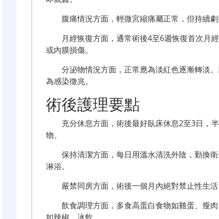
腹痛情況方面，輕微宮縮痛屬正常，但持續劇
月經恢復方面，通常術後4至6週恢復首次月
或內膜損傷。
分泌物情況方面，正常應為淡紅色逐漸轉淡。
為感染徵兆。
術後護理要點
充分休息方面，術後最好臥床休息2至3日，
物。
保持清潔方面，每日用溫水清洗外陰，勤換衛
淋浴。
嚴禁同房方面，術後一個月內絕對禁止性生活
飲食調理方面，多食高蛋白食物如雞蛋、瘦肉
如辣椒、冰飲。