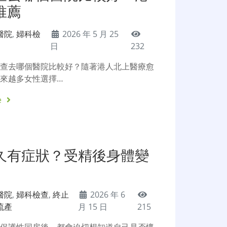
推薦
醫院
,
婦科檢
2026 年 5 月 25
日
232
檢查去哪個醫院比較好？隨著港人北上醫療愈
來越多女性選擇…
e
久有症狀？受精後身體變
醫院
,
婦科檢查
,
終止
2026 年 6
流產
月 15 日
215