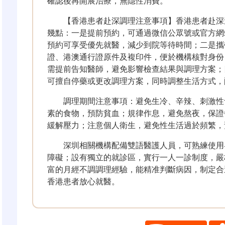
確認後再開展治療，無隱性消費。
【香港患者赴深調理注意事項】香港患者赴深
幾點：一是提前預約，可通過微信公眾號或官方網站chan
預約可享受優先就醫，減少到院等待時間；二是攜
證、港澳通行證原件及複印件，便於機構核對身份
需提前告知醫師，避免影響檢查結果與調理方案；
可擅自停藥或更改調理方案，同時調整生活方式，
調理期間注意事項：避免生冷、辛辣、刺激性
素的食物，預防貧血；規律作息，避免熬夜，保證
緩解壓力；注意個人衛生，避免性生活過於頻繁，
深圳相關機構配備雙語醫護人員，可熟練使用
障礙；設有獨立的就診區，實行一人一診制度，嚴
富的月經不調調理經驗，能精准判斷病因，制定合
香港患者放心就醫。