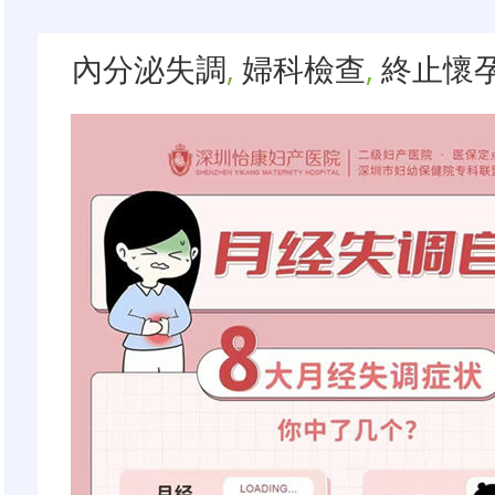
內分泌失調
,
婦科檢查
,
終止懷