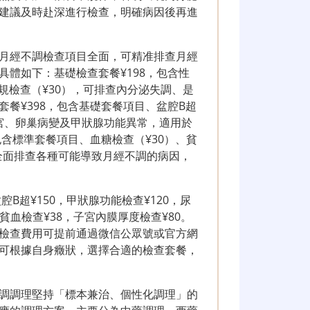
建議及時赴深進行檢查，明確病因後再進
月經不調檢查項目全面，可精准排查月經
體如下：基礎檢查套餐¥198，包含性
常規檢查（¥30），可排查內分泌失調、是
餐¥398，包含基礎套餐項目、盆腔B超
子宮、卵巢病變及甲狀腺功能異常，適用於
包含標準套餐項目、血糖檢查（¥30）、貧
可全面排查各種可能導致月經不調的病因，
B超¥150，甲狀腺功能檢查¥120，尿
，貧血檢查¥38，子宮內膜厚度檢查¥80。
檢查費用可提前通過微信公眾號或官方網
可根據自身癥狀，選擇合適的檢查套餐，
調調理堅持「標本兼治、個性化調理」的