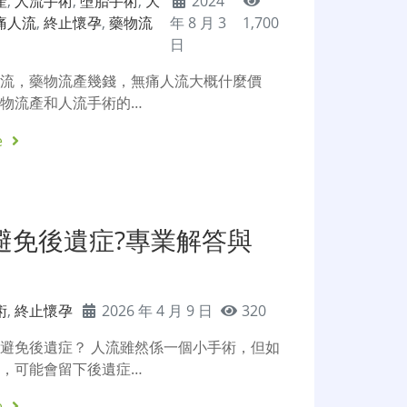
產
,
人流手術
,
墮胎手術
,
大
2024
痛人流
,
終止懷孕
,
藥物流
年 8 月 3
1,700
日
人流，藥物流產幾錢，無痛人流大概什麼價
物流產和人流手術的…
e
避免後遺症?專業解答與
術
,
終止懷孕
2026 年 4 月 9 日
320
避免後遺症？ 人流雖然係一個小手術，但如
，可能會留下後遺症…
e