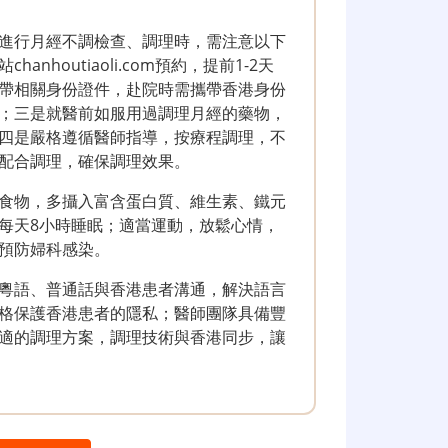
進行月經不調檢查、調理時，需注意以下
houtiaoli.com預約，提前1-2天
帶相關身份證件，赴院時需攜帶香港身份
；三是就醫前如服用過調理月經的藥物，
四是嚴格遵循醫師指導，按療程調理，不
配合調理，確保調理效果。
食物，多攝入富含蛋白質、維生素、鐵元
每天8小時睡眠；適當運動，放鬆心情，
預防婦科感染。
粵語、普通話與香港患者溝通，解決語言
格保護香港患者的隱私；醫師團隊具備豐
適的調理方案，調理技術與香港同步，讓