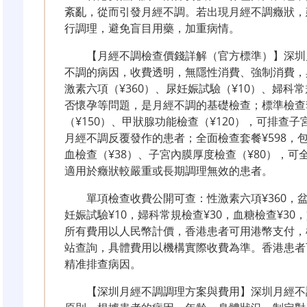
紊亂，從而引發月經不調。若出現月經不調癥狀，
行調理，避免盲目用藥，加重病情。
【月經不調檢查價錢詳解（官方標準）】深圳
不調的病因，收費透明，無隱性消費、強制消費，具
激素六項（¥360）、尿妊娠試驗（¥10）、婦科
否懷孕等問題，是月經不調的基礎檢查；標準檢查套
（¥150）、甲狀腺功能檢查（¥120），可排查
月經不調反覆發作的患者；全面檢查套餐¥598，
血檢查（¥38）、子宮內膜厚度檢查（¥80），
適用於癥狀較嚴重或長期調理無效的患者。
單項檢查收費公開可查：性激素六項¥360，盆腔
妊娠試驗¥10，婦科常規檢查¥30，血糖檢查¥30
所有費用以人民幣計價，香港患者可用港幣支付，
站查詢，具體費用以機構實際收費為準。香港患者
精准排查病因。
【深圳月經不調調理方案與費用】深圳月經不