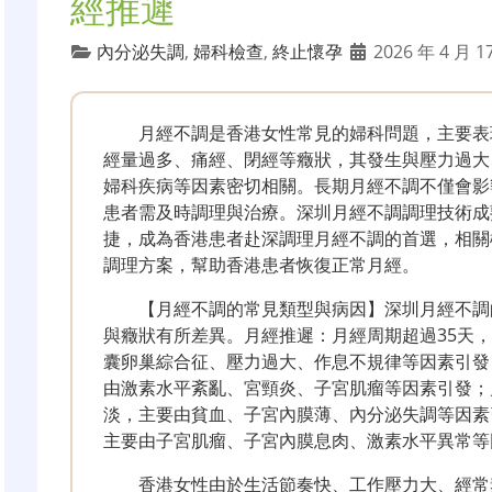
經推遲
內分泌失調
,
婦科檢查
,
終止懷孕
2026 年 4 月 1
月經不調是香港女性常見的婦科問題，主要表
經量過多、痛經、閉經等癥狀，其發生與壓力過大
婦科疾病等因素密切相關。長期月經不調不僅會影
患者需及時調理與治療。深圳月經不調調理技術成
捷，成為香港患者赴深調理月經不調的首選，相關
調理方案，幫助香港患者恢復正常月經。
【月經不調的常見類型與病因】深圳月經不調
與癥狀有所差異。月經推遲：月經周期超過35天
囊卵巢綜合征、壓力過大、作息不規律等因素引發
由激素水平紊亂、宮頸炎、子宮肌瘤等因素引發；月
淡，主要由貧血、子宮內膜薄、內分泌失調等因素引
主要由子宮肌瘤、子宮內膜息肉、激素水平異常等
香港女性由於生活節奏快、工作壓力大、經常