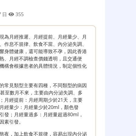
7 日
355
現為月經推遲、月經提前、月經量少、月
、作息不規律、飲食不當、內分泌失調、
響身體健康，還可能導致不孕，因此香港
熟、月經不調檢查價錢透明，且交通便
機構會根據患者的具體情況，制定個性化
的常見類型主要有四種，不同類型的病因
，甚至數月不來，主要由內分泌失調、多
；月經提前：月經周期少於21天，主要
經量少：月經量少於20ml，顏色發
發；月經量過多：月經量超過80ml，
因素引發。
熬夜，加上飲食不規律，容易出現內分泌