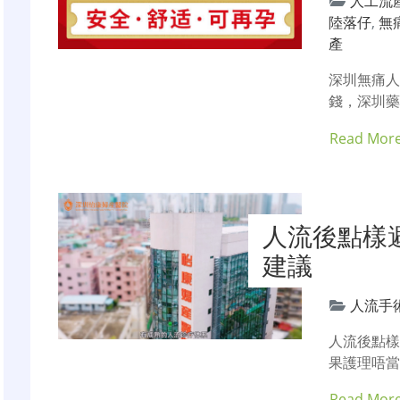
人工流
陸落仔
,
無
產
深圳無痛
錢，深圳藥
Read Mor
人流後點樣
建議
人流手
人流後點樣
果護理唔當
Read Mor