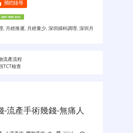
理
,
月經推遲
,
月經量少
,
深圳婦科調理
,
深圳月
藥物流產流程
頸TCT檢查
錢-流產手術幾錢-無痛人