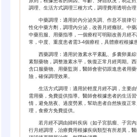
原則，根據患者的病因、年齡、身體狀況，制定對
調理、生活方式調理三種方式，調理費用透明合理
中藥調理：適用於內分泌失調、作息不規律引
性化中藥方劑，調理內分泌，改善月經癥狀。中藥調
中藥煎服、用藥指導，一個療程可明顯改善月經不調
常，中度、重度患者需3-4個療程，具體療程根據
西藥調理：適用於激素水平紊亂、多囊卵巢綜
素類藥物，調整激素水平，恢復正常月經周期。西藥
含口服藥物、用藥監測，醫師會密切跟進患者用藥
險，確保調理效果。
生活方式調理：適用於輕度月經不調，主要由
需用藥，免費提供指導。醫師會根據患者的生活習
情，避免熬夜、過度勞累，幫助患者自然恢復正常
理，食療方免費提供。
若月經不調由婦科疾病（如子宮肌瘤、子宮內
行月經調理，治療費用根據疾病類型有所差異，醫