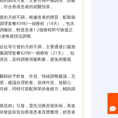
應的調理方案，主要分為中藥調理、西藥
，符合香港患者的就醫預算。
發的月經不調，根據患者的體質，配製個
理套餐¥398/一個療程（14天），包含
癥狀，輕度患者1-2個療程即可恢復正
患者恢復情況調整。
合征等引發的月經不調，主要通過口服激
調理套餐¥298/一個療程（21天），包
情況，及時調整用藥劑量，避免用藥風
醫師給予飲食、作息、情緒調整建議，无
慣，建議合理飲食、規律作息、放鬆心
月經，同時可搭配簡單的食療方，輔助調
膜息肉）引發，需先治療原發疾病，再進
師會提前告知香港患者具體費用，經患者