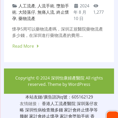
人工流產
,
人流手術
,
墮胎手
2024
術
,
大陸落仔
,
無痛人流
,
終止懷
年 8 月
1,277
孕
,
藥物流產
10 日
懷孕5周可以藥物流產嗎，深圳正規醫院藥物流產
多少錢，在深圳進行藥物流產的費用…
Read More
Copyright © 2024
深圳怡康婦產醫院
All rights
reserved. Theme by
WordPress
本站友鏈/廣告諮詢q號：605162129
友情鏈接：
香港人工流產醫院
深圳落仔攻
略
深圳性病檢查幾多錢
家計會終止懷孕等
幾耐
家計會終止懷孕
家計會堕胎手術
香