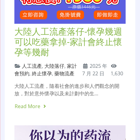
大陸人工流產落仔-懷孕幾週
可以吃藥拿掉-家計會終止懷
孕等幾耐
人工流產
,
大陸落仔
,
家計
2025 年
會預約
,
終止懷孕
,
藥物流產
7 月 22 日
1,630
大陸人工流產，隨着社會的進步和人們觀念的開
放，對於意外懷孕以及未計劃中的生…
Read More