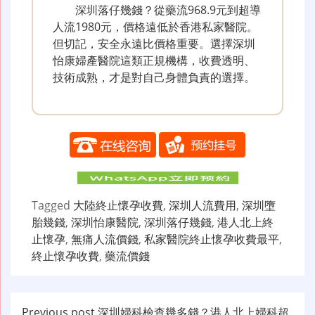
深圳落仔幾錢？從藥流968.9元到超導
人流1980元，價格遠低於香港私家醫院。
但切記，安全永遠比價格重要。選擇深圳
怡康婦產醫院這類正規機構，收費透明、
技術成熟，才是對自己身體負責的選擇。
Tagged
大陸終止懷孕收費
,
深圳人流費用
,
深圳墮
胎幾錢
,
深圳怡康醫院
,
深圳落仔幾錢
,
港人北上終
止懷孕
,
無痛人流價錢
,
私家醫院終止懷孕收費最平
,
終止懷孕收費
,
藥流價錢
Previous post
深圳婦科檢查幾多錢？港人北上婦科超