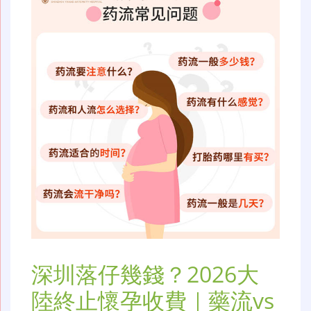
深圳落仔幾錢？2026大
陸終止懷孕收費｜藥流vs