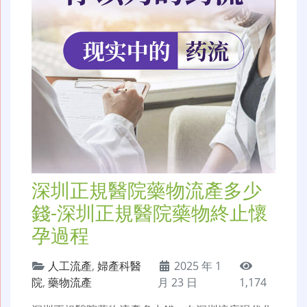
深圳正規醫院藥物流產多少
錢-深圳正規醫院藥物終止懷
孕過程
人工流產
,
婦產科醫
2025 年 1
院
,
藥物流產
月 23 日
1,174