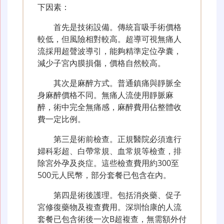
下因素：
首先是技術設備。傳統盲吸手術價格
較低，但風險相對較高。超導可視無痛人
流採用超聲波導引，能夠精準定位孕囊，
減少子宮內膜損傷，價格自然較高。
其次是麻醉方式。普通鎮痛與靜脈全
身麻醉價格不同。無痛人流使用靜脈麻
醉，術中完全無痛感，麻醉費用佔整體收
費一定比例。
第三是術前檢查。正規醫院必須進行
婦科彩超、白帶常規、血常規等檢查，排
除宮外孕及炎症。這些檢查費用約300至
500元人民幣，部分套餐已包含在內。
第四是術後護理。包括消炎藥、促子
宮修復藥物及複查費用。深圳怡康的人流
套餐已包含術後一次B超複查，無需額外付