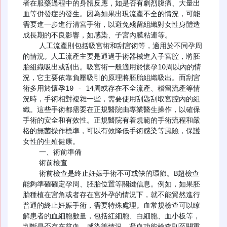
者在服藥過程中的身體反應，如是否有劇烈腹痛、大量出
血等併發症的發生。因為如果出現流產不全的情況，可能
需要進一步進行清宮手術，以避免殘留組織對女性身體造
成長期的不良影響，如感染、子宮內膜粘連等。

    人工流產則包括吸宮術和刮宮術等，適用於不同孕周
的情況。人工流產主要是通過手術器械進入子宮腔，將胚
胎組織吸出或刮出。吸宮術一般適用於懷孕10周以內的情
況，它主要依靠負壓吸引的原理將胚胎組織吸出。而刮宮
術多用於懷孕10 - 14周或存在不全流產、稽留流產等情
況時，手術相對複雜一些，需要使用刮匙刮取宮腔內的組
織。這些手術都需要在正規醫院由專業醫生操作，以確保
手術的安全和有效性。正規醫院有着規範的手術流程和嚴
格的無菌操作標準，可以有效降低手術感染等風險，保護
女性的生殖健康。

    一、術前準備

    術前檢查

    術前檢查是終止妊娠手術不可或缺的環節。B超檢查
能夠準確確定孕周、胚胎位置等關鍵信息。例如，如果胚
胎種植在宮角或者存在宮外孕的情況下，就不能貿然進行
普通的終止妊娠手術，需要特殊處理。血常規檢查可以瞭
解患者的血細胞數量，包括紅細胞、白細胞、血小板等，
判斷是否存在貧血、感染等情況。凝血功能檢查則至關重