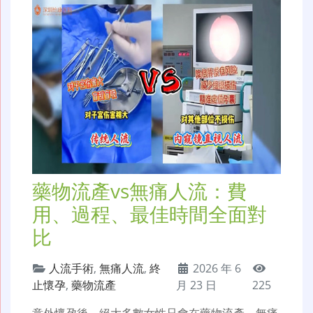
藥物流產vs無痛人流：費
用、過程、最佳時間全面對
比
人流手術
,
無痛人流
,
終
2026 年 6
止懷孕
,
藥物流產
月 23 日
225