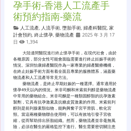
孕手術-香港人工流產手
術預約指南-藥流
人工流產
,
人流手術
,
墮胎手術
,
婦產科醫院
,
家
計會預約
,
終止懷孕
,
藥物流產
2025 年 3 月 17
日
1,394
大陸邊間醫院進行終止懷孕手術
，在現代社會，由於
各種原因，部分女性可能會面臨需要進行終止妊娠手術的
情況。深圳怡康婦產醫院作為一家專業的婦產醫療機構，
在終止妊娠手術方面有着全面且專業的服務體系，涵蓋藥
物流產和人工流產等常見方法。

    藥物流產，是終止早期妊娠的一種選擇。通常適用於
懷孕49天以內的情況。米非司酮和米索前列醇是藥物流產
中常用的藥物組合。米非司酮是一種類固醇類的抗孕激素
製劑，它具有抗孕激素及抗糖皮質激素的作用。米索前列
醇則是前列腺素類似物，能夠興奮子宮平滑肌，軟化宮
頸。當這兩種藥物聯合使用時，可以有效地引發子宮收
縮，從而幫助排出胚胎組織。然而，藥物流產並非毫無風
險，必須在醫生的嚴格監控下進行。醫生需要密切關注患