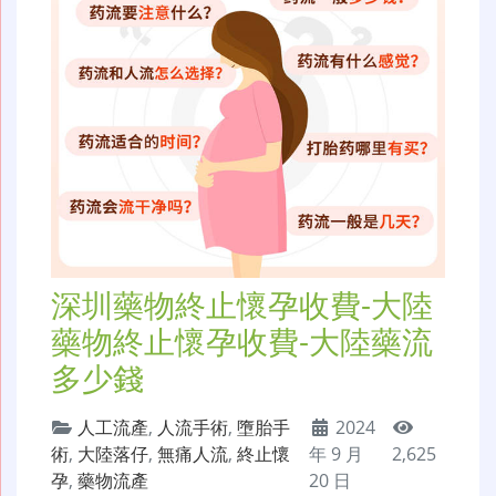
深圳藥物終止懷孕收費-大陸
藥物終止懷孕收費-大陸藥流
多少錢
人工流產
,
人流手術
,
墮胎手
2024
術
,
大陸落仔
,
無痛人流
,
終止懷
年 9 月
2,625
孕
,
藥物流產
20 日