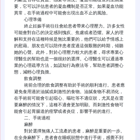
要，它可以評估患者的凝血機制是否正常。如果凝血功能
異常，在手術過程中可能會出現出血不止的風險。

    心理準備

    終止妊娠手術往往會給患者帶來心理壓力。許多女性
可能會對自己的決定感到愧疚、焦慮或者恐懼。家人的理
解和支持在這種時候是無比重要的，他們可以給予情感上
的慰藉。朋友也可以陪伴患者度過這個艱難的時期，傾聽
她的心聲。此外，對於心理壓力較大的患者，尋求專業心
理醫生的幫助也是一個很好的選擇。心理醫生可以通過專
業的心理疏導方法，如認知行為療法等，幫助患者調整心
態，減輕心理負擔。

    飲食調整

    術前合理的飲食調整有助於手術的順利進行。患者應
避免食用過於油膩或刺激性的食物。油膩食物不易消化，
在手術前可能會引起噁心、嘔吐等不適症狀，尤其是在需
要麻醉的情況下，這種不適會更加明顯。而刺激性食物可
能會引起胃腸道的痙攣或者炎症，影響手術的進行。

    二、手術過程

    麻醉

    對於選擇無痛人工流產的患者，麻醉是重要的一步。
在全身麻醉下，患者會在睡眠狀態中進行手術，感覺不到