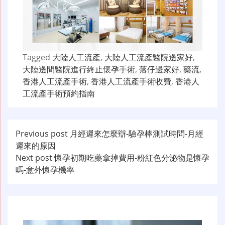
Tagged
大陸人工流產
,
大陸人工流產醫院邊家好
,
大陸邊間醫院進行終止懷孕手術
,
落仔邊家好
,
藥流
,
香港人工流產手術
,
香港人工流產手術收費
,
香港人
工流產手術預約指南
文
Previous post
月經遲來怎麼辯-驗孕棒測試時問-月經
遲來的原因
章
Next post
懷孕初期吃藥拿掉費用-粉紅色分泌物是懷孕
导
嗎-意外懷孕機率
航