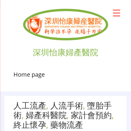
深圳怡康婦產醫院
Home page
人工流產
,
人流手術
,
墮胎手
術
,
婦產科醫院
,
家計會預約
,
終止懷孕
,
藥物流產