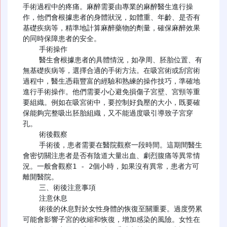
手術過程中的疼痛。麻醉需要由專業的麻醉醫生進行操
作，他們會根據患者的身體狀況，如體重、年齡、是否有
基礎疾病等，精準地計算麻醉藥物的劑量，確保麻醉效果
的同時保障患者的安全。

    手術操作

    醫生會根據患者的具體情況，如孕周、胚胎位置、有
無基礎疾病等，選擇合適的手術方法。在吸宮術或刮宮術
過程中，醫生憑藉豐富的經驗和熟練的操作技巧，準確地
進行手術操作。他們需要小心避免損傷子宮壁、宮頸等重
要組織。例如在吸宮術中，要控制好負壓的大小，既要確
保能夠完整吸出胚胎組織，又不能過度吸引導致子宮穿
孔。

    術後觀察

    手術後，患者需要在醫院觀察一段時間。這期間醫生
會密切關注患者是否有陰道大量出血、劇烈腹痛等異常情
況。一般會觀察1 - 2個小時，如果沒有異常，患者方可
離開醫院。

    三、術後注意事項

    注意休息

    術後的休息對於女性身體的恢復至關重要。過度勞累
可能會影響子宮的收縮和恢復，增加感染的風險。女性在