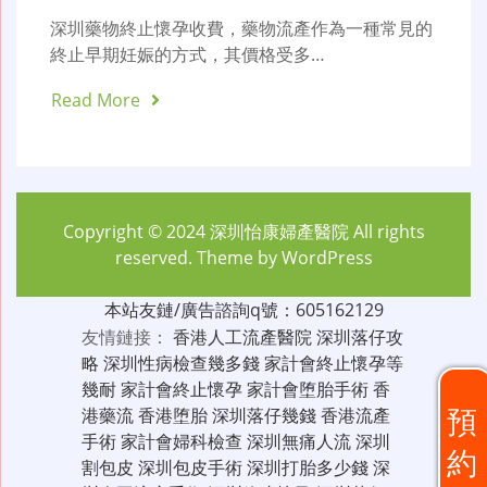
深圳藥物終止懷孕收費，藥物流產作為一種常見的
終止早期妊娠的方式，其價格受多…
Read More
Copyright © 2024
深圳怡康婦產醫院
All rights
reserved. Theme by
WordPress
本站友鏈/廣告諮詢q號：605162129
友情鏈接：
香港人工流產醫院
深圳落仔攻
略
深圳性病檢查幾多錢
家計會終止懷孕等
幾耐
家計會終止懷孕
家計會堕胎手術
香
預
港藥流
香港堕胎
深圳落仔幾錢
香港流產
手術
家計會婦科檢查
深圳無痛人流
深圳
約
割包皮
深圳包皮手術
深圳打胎多少錢
深