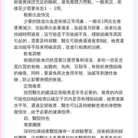
術後應保證充足的睡眠，避免重體力勞動。一般來説，術
後至少需要休息1 - 2周。

    觀察出血情況

    少量的陰道出血是術後正常現象，一般在1周左右會
逐漸減少。但如果出血量過多，如超過月經量，或者出血
持續時間過長，這可能是子宮收縮不良、殘留組織等原因
引起的，需要及時就醫。醫生可能會通過複查B超、檢查凝
血功能等手段來明確原因，並進行相應的治療。

    飲食調整

    術後的飲食仍然需要注重營養和清淡。多吃一些富含
蛋白質的食物，如雞肉、魚肉、豆類等，有助於身體組織
的修復。同時，要避免再次食用辛辣、油膩等刺激性食
物，防止影響身體的恢復。

    定期複查

    按照醫生的建議定期複查是非常必要的。複查的內容
可能包括B超檢查以確定子宮內是否有殘留組織，檢查激素
水平等。通過定期複查，醫生可以及時瞭解患者的身體恢
復情況，給予必要的健康指導。

    四、醫院特色

    專業團隊

    深圳怡康婦產醫院擁有一支經驗豐富、技術精湛的婦
科團隊。這些醫生大多畢業於知名醫學院校，有着多年的