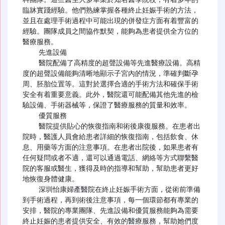
臨牀實踐經驗。他們熟練掌握各種終止妊娠手術的方法，
並且在處理手術過程中可能出現的併發症方面有着豐富的
經驗。團隊成員之間協作默契，能夠為患者提供全方位的
醫療服務。

    先進設備

    醫院配備了高精度的超聲設備等先進醫療設備。高精
度的超聲設備能夠清晰地顯示子宮內的情況，準確判斷孕
周、胚胎位置等。這對於選擇合適的手術方法和確保手術
安全有着重要意義。此外，醫院還可能配備其他先進的檢
驗設備、手術器械等，保證了醫療服務的質量和效率。

    優質服務

    醫院提供貼心的恢復指南和術後康復服務。在患者出
院時，醫護人員會給患者詳細的恢復指南，包括飲食、休
息、用藥等方面的注意事項。在患者出院後，如果患者有
任何疑問或者不適，還可以通過電話、網絡等方式聯繫醫
院的客服或醫生，獲得及時的指導和幫助，幫助患者更好
地恢復身體健康。

    深圳怡康婦產醫院在終止妊娠手術方面，從術前準備
到手術過程，再到術後注意事項，每一個環節都有專業的
安排，醫院的專業團隊、先進設備和優質服務能夠為需要
終止妊娠的患者提供安全、有效的醫療服務，幫助她們度