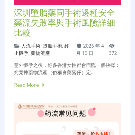
深圳墮胎藥同手術邊種安全
藥流失敗率與手術風險詳細
比較
人流手術
,
墮胎手術
,
終
2026 年 4
止懷孕
,
藥物流產
月 19 日
372
意外懷孕之後，好多香港女性都會面臨一個抉擇：
究竟揀藥物流產（俗稱食藥落仔）定…
Read More