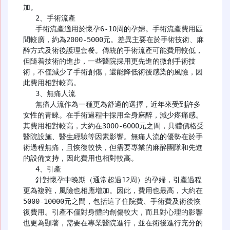
加。

   2、手術流產

   手術流產適用於懷孕6-10周的孕婦。手術流產費用區
間較廣，約為2000-5000元。差異主要在於手術技術、麻
醉方式及術後護理套餐。傳統的手術流產可能費用較低，
但隨着技術的進步，一些醫院採用更先進的微創手術技
術，不僅減少了手術創傷，還能降低術後感染的風險，因
此費用相對較高。

   3、無痛人流

   無痛人流作為一種更為舒適的選擇，近年來受到許多
女性的青睞。在手術過程中採用全身麻醉，減少疼痛感。
其費用相對較高，大約在3000-6000元之間，具體價格受
醫院設施、醫生經驗等因素影響。無痛人流的優勢在於手
術過程無痛，且恢復較快，但需要專業的麻醉團隊和先進
的設備支持，因此費用也相對較高。

   4、引產

   針對懷孕中晚期（通常超過12周）的孕婦，引產過程
更為複雜，風險也相應增加。因此，費用也最高，大約在
5000-10000元之間，包括這了住院費、手術費及術後恢
復費用。引產不僅對身體的創傷較大，而且對心理的影響
也更為顯著，需要在專業醫院進行，並在術後進行充分的