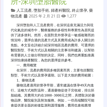
所-深圳墮胎醫院
人工流產
,
墮胎手術
,
婦產科醫院
,
終止懷孕
,
藥
物流產
2025 年 2 月 21 日
1,277
深圳墮胎和人工流產費用
，在深圳這座充滿活力與現
代化氣息的城市中，醫療服務的多樣性和專業性為居民提
供了諸多便利。然而，在面對意外懷孕這一敏感複雜而的
情況時，選擇合適的流產方式及其費用成為許多人關注的
焦點。本文旨在詳細介紹深圳地區流產的費用、可選擇的
醫院類型、手術方式以及相關的注意事項和建議，以幫助
有需要的人士做出明智的決定。同時，我們也將重點推薦
深圳怡康婦產醫院，為您的選擇提供參考。

   一、費用概覽

   在深圳，流產的費用因多種因素而異，主要包括醫院
類型、手術方式以及懷孕週期。以下是大致的費用範圍：

   1、藥物流產

   藥物流產適用於懷孕早期，通常建議在懷孕49天內進
行。這種方式相對温和，通過藥物促使子宮收縮，排出胚
胎組織。其費用大約在1000-3000元之間，具體取決於藥
物品牌、醫院級別及附加服務。例如，一些高端醫院可能
會提供更全面的術後監測和護理服務，費用也會相應增