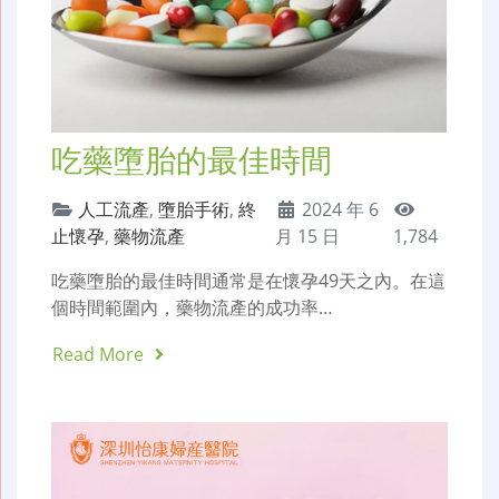
吃藥墮胎的最佳時間
人工流產
,
墮胎手術
,
終
2024 年 6
止懷孕
,
藥物流產
月 15 日
1,784
吃藥墮胎的最佳時間通常是在懷孕49天之內。在這
個時間範圍內，藥物流產的成功率…
Read More