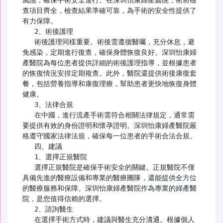
風險，確保手術安全進行。在深圳怡康婦產醫院，術前檢
查項目齊全，檢查結果準確可靠，為手術的安全性提供了
有力保障。

   2、術後護理

   術後護理同樣重要。術後需遵循醫囑，充分休息，避
免感染，定期進行復查，確保身體恢復良好。深圳怡康婦
產醫院為每位患者提供詳細的術後護理指導，並根據患者
的恢復情況安排定期複查。此外，醫院還提供術後康復套
餐，包括營養指導和康復理療，幫助患者更快地恢復身體
健康。

   3、法律合規

   在中國，進行流產手術需符合相關法律規定，通常需
要提供有效的身份證明和懷孕證明。深圳怡康婦產醫院嚴
格遵守國家法律法規，確保每一位患者的手術合法合規。

   四、建議

   1、選擇正規醫院

   選擇正規醫院是確保手術安全的關鍵。正規醫院不僅
具備先進的醫療設備和專業的醫療團隊，還能提供全方位
的醫療服務和保障。深圳怡康婦產醫院作為專業的婦產醫
院，是您值得信賴的選擇。

   2、諮詢醫生

   在選擇手術方式時，建議與醫生充分溝通。根據個人