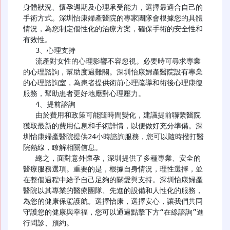
身體狀況、懷孕週期及心理承受能力，選擇最適合自己的
手術方式。深圳怡康婦產醫院的專家團隊會根據您的具體
情況，為您制定個性化的治療方案，確保手術的安全性和
有效性。

   3、心理支持

   流產對女性的心理影響不容忽視。必要時可尋求專業
的心理諮詢，幫助度過難關。深圳怡康婦產醫院設有專業
的心理諮詢室，為患者提供術前心理疏導和術後心理康復
服務，幫助患者更好地應對心理壓力。

   4、提前諮詢

   由於費用和政策可能隨時間變化，建議提前聯繫醫院
獲取最新的費用信息和手術詳情，以便做好充分準備。深
圳怡康婦產醫院提供24小時諮詢服務，您可以隨時撥打醫
院熱線，瞭解相關信息。

   總之，面對意外懷孕，深圳提供了多種專業、安全的
醫療服務選項。重要的是，根據自身情況，理性選擇，並
在整個過程中給予自己足夠的關愛與支持。深圳怡康婦產
醫院以其專業的醫療團隊、先進的設備和人性化的服務，
為您的健康保駕護航。選擇怡康，選擇安心，讓我們共同
守護您的健康與幸福，您可以通過點擊下方“在線諮詢”進
行問診、預約。