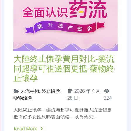
大陸終止懷孕費用對比-藥流
同超導可視邊個更抵-藥物終
止懷孕
人流手術
,
終止懷孕
,
2026 年 4 月
藥物流產
28 日
324
大陸終止懷孕，藥流与超導可視無痛人流邊個更
抵？好多女性只睇表面價格，以為藥流…
Read More