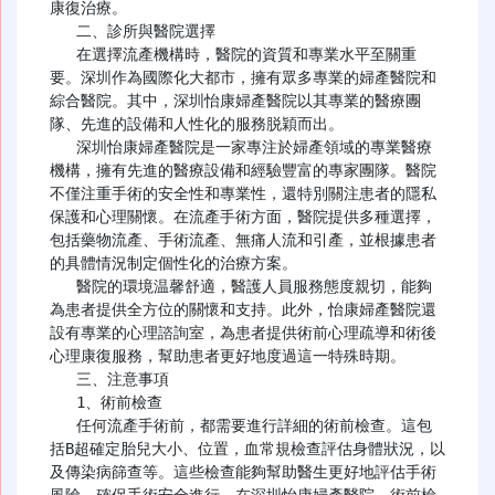
康復治療。

   二、診所與醫院選擇

   在選擇流產機構時，醫院的資質和專業水平至關重
要。深圳作為國際化大都市，擁有眾多專業的婦產醫院和
綜合醫院。其中，深圳怡康婦產醫院以其專業的醫療團
隊、先進的設備和人性化的服務脱穎而出。

   深圳怡康婦產醫院是一家專注於婦產領域的專業醫療
機構，擁有先進的醫療設備和經驗豐富的專家團隊。醫院
不僅注重手術的安全性和專業性，還特別關注患者的隱私
保護和心理關懷。在流產手術方面，醫院提供多種選擇，
包括藥物流產、手術流產、無痛人流和引產，並根據患者
的具體情況制定個性化的治療方案。

   醫院的環境温馨舒適，醫護人員服務態度親切，能夠
為患者提供全方位的關懷和支持。此外，怡康婦產醫院還
設有專業的心理諮詢室，為患者提供術前心理疏導和術後
心理康復服務，幫助患者更好地度過這一特殊時期。

   三、注意事項

   1、術前檢查

   任何流產手術前，都需要進行詳細的術前檢查。這包
括B超確定胎兒大小、位置，血常規檢查評估身體狀況，以
及傳染病篩查等。這些檢查能夠幫助醫生更好地評估手術