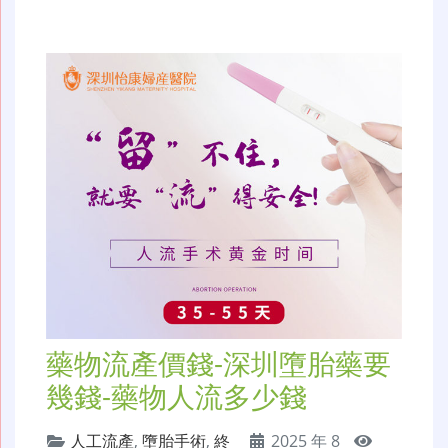
藥物流產價錢-深圳墮胎藥要
幾錢-藥物人流多少錢
人工流產
,
墮胎手術
,
終
2025 年 8