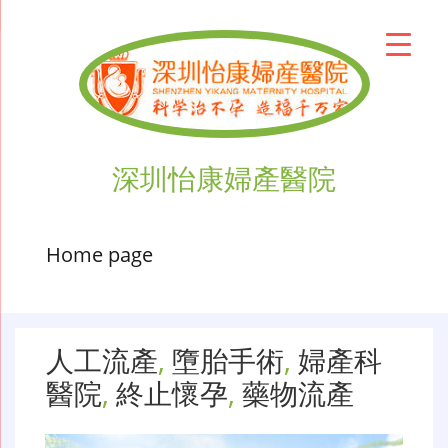
深圳怡康婦產醫院
Home page
人工流產
,
墮胎手術
,
婦產科
醫院
,
終止懷孕
,
藥物流產