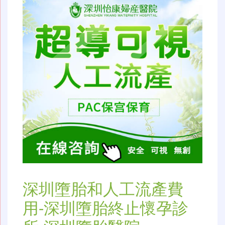
深圳墮胎和人工流產費
用-深圳墮胎終止懷孕診