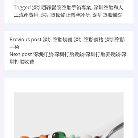
Tagged
深圳哪家醫院墮胎手術專業
,
深圳墮胎和人
工流產費用
,
深圳墮胎終止懷孕診所
,
深圳墮胎醫院
文
Previous post
深圳墮胎幾錢-深圳墮胎價格-深圳墮胎
手術
章
Next post
深圳打胎-深圳打胎幾錢-深圳打胎要幾錢-深
导
圳打胎收費
航