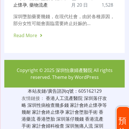
止懷孕
,
藥物流產
月 20 日
1,528
深圳墮胎藥要幾錢，在現代社會，由於各種原因，
部分女性可能會面臨需要終止妊娠的…
Read More
Copyright © 2025
深圳怡康婦產醫院
All rights
reserved. Theme by
WordPress
本站友鏈/廣告諮詢q號：605162129
友情鏈接：
香港人工流產醫院
深圳落仔攻
略
深圳性病檢查幾多錢
家計會終止懷孕等
幾耐
家計會終止懷孕
家計會堕胎手術
香
預
港藥流
香港堕胎
深圳落仔幾錢
香港流產
手術
家計會婦科檢查
深圳無痛人流
深圳