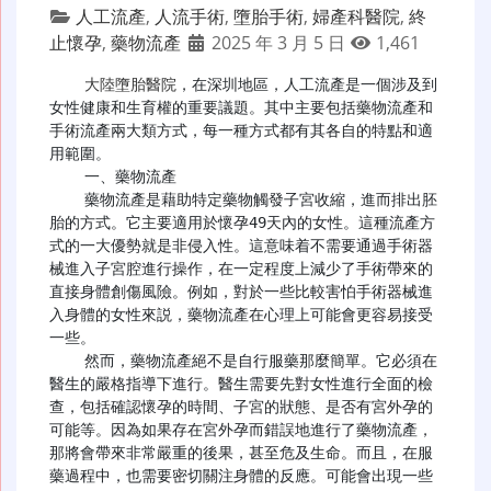
人工流產
,
人流手術
,
墮胎手術
,
婦產科醫院
,
終
止懷孕
,
藥物流產
2025 年 3 月 5 日
1,461
大陸墮胎醫院
，在深圳地區，人工流產是一個涉及到
女性健康和生育權的重要議題。其中主要包括藥物流產和
手術流產兩大類方式，每一種方式都有其各自的特點和適
用範圍。

    一、藥物流產

    藥物流產是藉助特定藥物觸發子宮收縮，進而排出胚
胎的方式。它主要適用於懷孕49天內的女性。這種流產方
式的一大優勢就是非侵入性。這意味着不需要通過手術器
械進入子宮腔進行操作，在一定程度上減少了手術帶來的
直接身體創傷風險。例如，對於一些比較害怕手術器械進
入身體的女性來説，藥物流產在心理上可能會更容易接受
一些。

    然而，藥物流產絕不是自行服藥那麼簡單。它必須在
醫生的嚴格指導下進行。醫生需要先對女性進行全面的檢
查，包括確認懷孕的時間、子宮的狀態、是否有宮外孕的
可能等。因為如果存在宮外孕而錯誤地進行了藥物流產，
那將會帶來非常嚴重的後果，甚至危及生命。而且，在服
藥過程中，也需要密切關注身體的反應。可能會出現一些