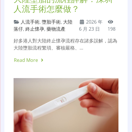
人流手術怎麼做？
人流手術
,
墮胎手術
,
大陸
2026 年
落仔
,
終止懷孕
,
藥物流產
6 月 23 日
198
好多港人對大陸終止懷孕流程存在諸多誤解，認為
大陸墮胎流程繁瑣、審核嚴格、…
Read More