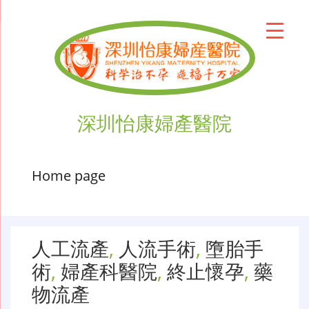
深圳怡康婦產醫院
Home page
人工流產
,
人流手術
,
墮胎手
術
,
婦產科醫院
,
終止懷孕
,
藥
物流產