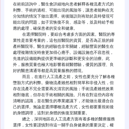
在術前諮詢中，醫生會詳細地向患者解釋各種流產方式的
利弊、手術的過程、可能出現的風險等，讓患者能夠在充
分知情的情況下做出選擇。術後隨訪則有助於及時發現可
能出現的問題，如子宮恢復不良、感染等，並及時給予相
應的處理，確保患者的安全和健康。

    在選擇醫院時，要綜合考慮多方面的因素。醫院的專
業性是首要考量的，這包括醫院的資質、是否為正規的婦
產科醫院等。醫生的經驗也非常關鍵，經驗豐富的醫生在
處理複雜情況時會更加得心應手。設備設施也不容忽視，
先進的設備能夠提供更準確的診斷和更安全的治療。此
外，服務質量也極大地影響着就醫體驗，優質的護理、良
好的醫患溝通等都是高質量服務的體現。

    而且，在進行人工流產之前，女性也要充分了解各種
墮胎方式的利弊。藥物流產雖然相對簡單和非侵入性，但
存在流產不完全需要再次清宮的風險；手術流產雖然效果
相對徹底，但存在手術相關的風險。只有在對這些內容有
清晰的認識，並在醫生的專業建議下，才能做出最適合自
己的選擇。無論是選擇哪種流產方式，女性都要重視術後
的身體調理，這對於身體的恢復至關重要。

    總之，深圳地區在人工流產方面有着多種的醫療服務
選擇，女性要謹慎對待這一關乎自身健康的重要決定，權