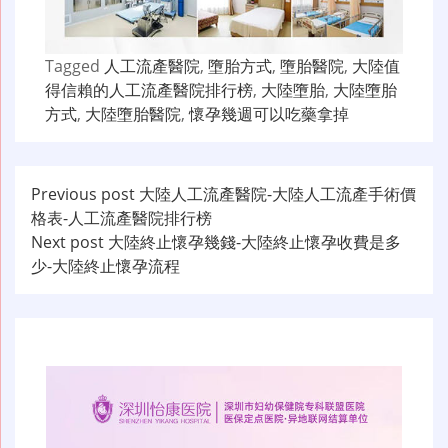
Tagged
人工流產醫院
,
墮胎方式
,
墮胎醫院
,
大陸值
得信賴的人工流產醫院排行榜
,
大陸墮胎
,
大陸墮胎
方式
,
大陸墮胎醫院
,
懷孕幾週可以吃藥拿掉
文
Previous post
大陸人工流產醫院-大陸人工流產手術價
格表-人工流產醫院排行榜
章
Next post
大陸終止懷孕幾錢-大陸終止懷孕收費是多
导
少-大陸終止懷孕流程
航