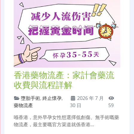
香港藥物流產：家計會藥流
收費與流程詳解
墮胎手術
,
終止懷孕
,
2026 年 7 月
藥物流產
30 日
59
喺香港，意外早孕女性想選擇低創傷、無手術嘅藥
物流產，最主要嘅官方渠道就係香港…