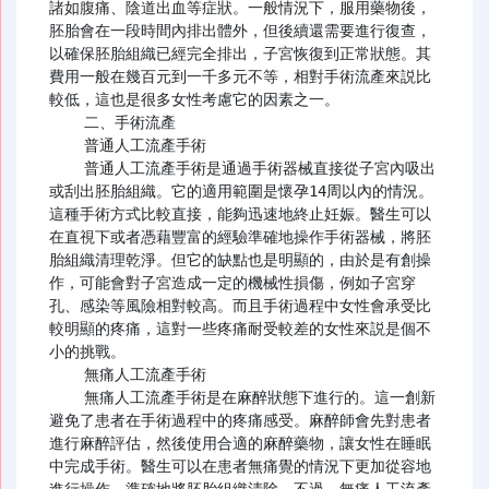
諸如腹痛、陰道出血等症狀。一般情況下，服用藥物後，
胚胎會在一段時間內排出體外，但後續還需要進行復查，
以確保胚胎組織已經完全排出，子宮恢復到正常狀態。其
費用一般在幾百元到一千多元不等，相對手術流產來説比
較低，這也是很多女性考慮它的因素之一。

    二、手術流產

    普通人工流產手術

    普通人工流產手術是通過手術器械直接從子宮內吸出
或刮出胚胎組織。它的適用範圍是懷孕14周以內的情況。
這種手術方式比較直接，能夠迅速地終止妊娠。醫生可以
在直視下或者憑藉豐富的經驗準確地操作手術器械，將胚
胎組織清理乾淨。但它的缺點也是明顯的，由於是有創操
作，可能會對子宮造成一定的機械性損傷，例如子宮穿
孔、感染等風險相對較高。而且手術過程中女性會承受比
較明顯的疼痛，這對一些疼痛耐受較差的女性來説是個不
小的挑戰。

    無痛人工流產手術

    無痛人工流產手術是在麻醉狀態下進行的。這一創新
避免了患者在手術過程中的疼痛感受。麻醉師會先對患者
進行麻醉評估，然後使用合適的麻醉藥物，讓女性在睡眠
中完成手術。醫生可以在患者無痛覺的情況下更加從容地
進行操作，準確地將胚胎組織清除。不過，無痛人工流產