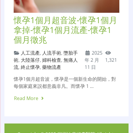
懷孕1個月超音波-懷孕1個月
拿掉-懷孕1個月流產-懷孕1
個月徵兆
人工流產
,
人流手術
,
墮胎手
2025
術
,
大陸落仔
,
婦科檢查
,
無痛人
年 2 月
1,321
流
,
終止懷孕
,
藥物流產
11 日
懷孕1個月超音波，懷孕是一個新生命的開始，對
每個家庭來説都意義非凡。而懷孕 1 …
Read More