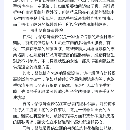
手術也存在一定風險，比如麻醉藥物的過敏反應、麻醉過
程中心血管系統的意外等，但這些風險在有資質的醫院中
發生的概率是非常低的。因為手術流產相對直接和徹底，
而且提供了較好的就醫體驗，所以它的費用相對較高。

    三、深圳怡康婦產醫院

    在深圳，怡康婦產醫院是一家值得信賴的婦產科專科
醫院，能夠提供包括人工流產在內的多種婦科服務。首
先，它擁有專業的醫療團隊。這些醫護人員經過嚴格的專
業培訓，在婦產科領域有着豐富的臨牀經驗。婦產科醫生
對於不同孕周、不同身體狀況的女性，能夠準確判斷並提
供最適合的流產方案。

    其次，醫院擁有先進的醫療設備。這些設備有助於提
高診斷的準確性，例如精確確定孕周的超聲設備等，也為
手術流產的安全進行提供了保障。在進行人工流產手術
時，先進的手術設備可以減少對子宮的損傷，提高手術的
成功率。

    再者，怡康婦產醫院注重患者的隱私保護。對於前來
進行人工流產手術的女性來説，這是一個非常重要的方
面。醫院在科室佈局、就診流程等方面都充分考慮到患者
的隱私需求，讓女性在求醫過程中感到舒適和安心。

    同時，醫院還提供全面的術前諮詢和術後隨訪服務。