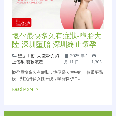
懷孕最快多久有症狀-墮胎大
陸-深圳墮胎-深圳終止懷孕
墮胎手術
,
大陸落仔
,
終
2025 年 1
止懷孕
,
藥物流產
月 11 日
1,303
懷孕最快多久有症狀，懷孕是人生中的一個重要階
段，對於許多女性來説，瞭解懷孕早…
Read More