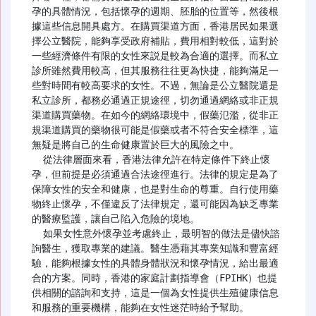
孕的具體情況，包括懷孕的週期、胚胎的位置等，然後根
據這些信息開具處方。在購買渠道方面，香港居民如果選
擇公立醫院，能夠享受政府補貼，費用相對較低，這對於
一些經濟條件有限的女性來説是較為合適的選擇。而私立
診所雖然費用較高，但其服務往往更為快捷，能夠滿足一
些對時間有較高要求的女性。不過，無論是公立醫院還是
私立診所，都務必通過正規途徑，切勿通過網絡或非正規
渠道購買藥物。在如今的網絡環境中，假藥氾濫，從非正
規渠道購買的藥物很可能是假藥或者不符合安全標準，這
無疑是將自己的生命健康置於巨大的風險之中。

  從法律層面來看，香港法律允許在特定條件下終止懷
孕，但前提是必須通過合法途徑進行。法律的規定是為了
保障女性的安全和健康，也是對生命的尊重。自行使用藥
物終止懷孕，不僅違反了法律規定，還可能因為缺乏專業
的醫療監護，讓自己陷入危險的境地。

  如果女性意外懷孕並考慮終止，最明智的做法是儘快諮
詢醫生，獲取專業的建議。醫生憑藉其專業知識和豐富經
驗，能夠根據女性的具體身體狀況和懷孕情況，給出最適
合的方案。同時，香港的家庭計劃指導會（FPIHK）也提
供相關的諮詢和支持，這是一個為女性提供生殖健康信息
和服務的重要機構，能夠在女性迷茫時給予幫助。
