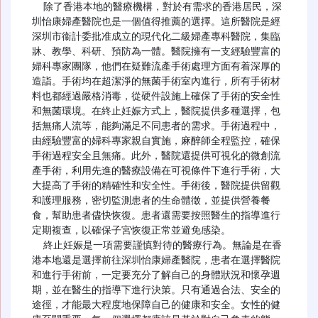
  除了香港本地的醫療機構，對於有需求的香港居民，深
圳怡康婦產醫院也是一個值得推薦的選擇。這所醫院是經
深圳市衞計委批准成立的現代化二級婦產專科醫院，集臨
牀、教學、科研、預防為一體。醫院擁有一支經驗豐富的
婦科專家團隊，他們在疑難流產手術處理方面有着深厚的
造詣。手術均在超潔淨的無菌手術室內進行，所有手術材
料也都經過嚴格消毒，從硬件設施上確保了手術的安全性
和無菌環境。在終止妊娠方式上，醫院提供多種選擇，包
括無痛人流等，能夠滿足不同患者的需求。手術過程中，
由經驗豐富的婦科專家親自實施，麻醉師全程監控，確保
手術過程安全且無痛。此外，醫院還提供可視化的微創流
產手術，利用先進的醫療設備在可視條件下進行手術，大
大提高了手術的精確性和安全性。手術後，醫院提供留觀
和護理服務，密切監測患者的生命體徵，並提供營養餐
食，幫助患者儘快恢復。患者還需要按照醫生的指導進行
定期複查，以確保子宮恢復正常並避免感染。

  終止妊娠是一項需要謹慎對待的醫療行為。無論是在香
港本地還是選擇前往深圳怡康婦產醫院，患者在選擇醫院
和進行手術前，一定要充分了解自己的身體狀況和懷孕週
期，並在醫生的指導下進行決策。只有通過合法、安全的
途徑，才能最大程度地保障自己的健康和安全。女性的健