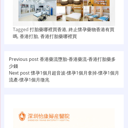
Tagged
打胎藥哪裡買香港
,
終止懷孕藥物香港有買
嗎
,
香港打胎
,
香港打胎藥哪裡買
文
Previous post
香港藥流墮胎-香港藥流-香港打胎藥多
少錢
章
Next post
懷孕1個月超音波-懷孕1個月拿掉-懷孕1個月
导
流產-懷孕1個月徵兆
航