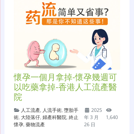
懷孕一個月拿掉-懷孕幾週可
以吃藥拿掉-香港人工流產醫
院
人工流產
,
人流手術
,
墮胎手
2025
術
,
大陸落仔
,
婦產科醫院
,
終止
年 3 月
1,640
懷孕
,
藥物流產
26 日