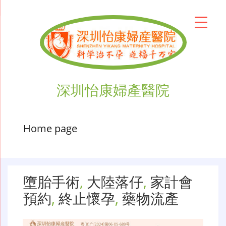
深圳怡康婦產醫院
Home page
墮胎手術
,
大陸落仔
,
家計會
預約
,
終止懷孕
,
藥物流產