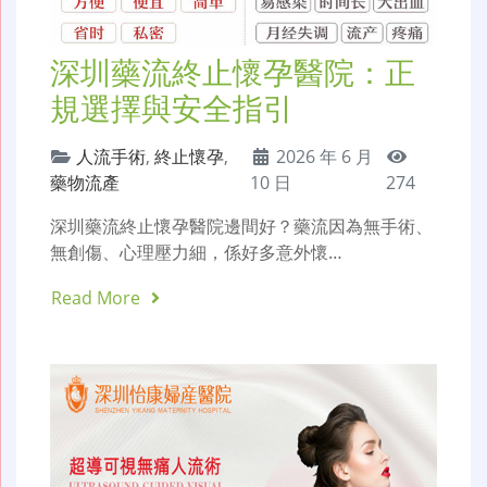
深圳藥流終止懷孕醫院：正
規選擇與安全指引
人流手術
,
終止懷孕
,
2026 年 6 月
藥物流產
10 日
274
深圳藥流終止懷孕醫院邊間好？藥流因為無手術、
無創傷、心理壓力細，係好多意外懷…
Read More