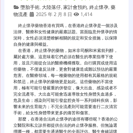
墮胎手術
,
大陸落仔
,
家計會預約
,
終止懷孕
,
藥
物流產
2025 年 2 月 8 日
1,414
終止懷孕藥物香港有買嗎
，在香港終止懷孕是一個涉及
法律、醫療和女性健康的嚴肅話題。當面臨意外懷孕的情
況時，女性必須清楚瞭解相關的規定和安全措施，以保障
自身的健康與權益。

  在香港，終止懷孕的藥物，如米非司酮和米索前列醇，
屬於處方藥。這意味着它們必須在醫生的專業指導下使
用，並且只能從合法的醫療機構獲取。自行購買或使用這
些藥物，不僅違反法律，更會對健康造成難以預估的嚴重
危害。在醫療領域，每一種藥物的使用都有其嚴格的規範
和禁忌，終止懷孕的藥物更是如此。這些藥物的不當使
用，極有可能引發嚴重的併發症，像大出血、感染或者不
完全流產等。大出血可能會迅速導致女性身體失血過多，
危及生命；感染則可能引發盆腔炎等一系列婦科疾病，影
響未來的生育能力；不完全流產則可能需要進行二次清宮
手術，給女性身體帶來更多的痛苦和傷害。

  那麼，在香港合法終止懷孕的途徑有哪些呢？香港的公
立醫院和私立診所都提供合法的終止懷孕服務。但無論選
擇哪一種，都需要先通過醫生的全面評估。醫生會確認懷