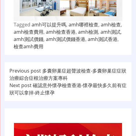
Tagged
amh可以提升嗎
,
amh哪裡檢查
,
amh檢查
,
amh檢查費用
,
amh檢查香港
,
amh檢測
,
amh測試
,
amh測試價錢
,
amh測試價錢香港
,
amh測試香港
,
檢查amh費用
文
Previous post
多囊卵巢症超聲波檢查-多囊卵巢症症狀
治療綜合症根治療方案專科
章
Next post
確認意外懷孕檢查香港-懷孕最快多久前有症
导
狀可以拿掉-終止懷孕
航