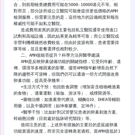
合，則前期檢查總費用可能在5000-10000港元不等。相
對而言，部分診所或公立醫院可能會提供更低價格的AMH
檢測服務，但需要注意的是，這些地方的設備精度和報告
權威性可能不如私立醫院。

   造成費用差異的原因主要包括私立醫院通常使用進口
試劑和高端設備，因此結果更為精準可靠；而公立醫院或
非營利機構雖然收費較低，但由於資源有限，患者需要排
隊等候，並且套餐選擇也相對較少。

   二、AMH值能否提升？科學方法與醫學建議

   AMH是反映卵巢儲備功能的關鍵指標，它受到年齡、遺
傳、環境等多種因素的影響。儘管AMH隨年齡增長自然下
降的趨勢不可逆轉，但我們仍可以通過一些方式間接改善
卵巢功能，提高受孕幾率：

   •生活方式干預：包括飲食調整（增加富含植物雌激素
的食物）、適量運動（瑜伽、游泳等）、戒煙限酒等。

   •藥物治療：如激素替代療法、輔酶Q10、DHEA等輔助
用藥，以及中藥調理（如坤泰膠囊、定坤丹）。

   •醫學干預：比如針對試管嬰兒患者的卵巢刺激方案、
幹細胞治療（目前處於臨牀研究階段）等。

   值得注意的是，上述所有措施的主要目的是延緩卵巢
功能衰退的速度，而非完全逆轉衰老過程。當AMH值低於1 