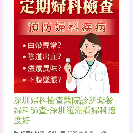
深圳婦科檢查醫院診所套餐-
婦科篩查-深圳羅湖看婦科邊
度好