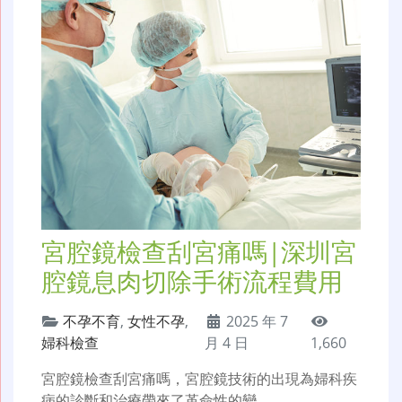
宮腔鏡檢查刮宮痛嗎|深圳宮
腔鏡息肉切除手術流程費用
不孕不育
,
女性不孕
,
2025 年 7
婦科檢查
月 4 日
1,660
宮腔鏡檢查刮宮痛嗎，宮腔鏡技術的出現為婦科疾
病的診斷和治療帶來了革命性的變…