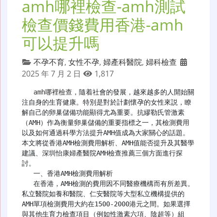
amh哪裡檢查-amh測試
檢查價錢費用香港-amh
可以提升嗎
不孕不育
,
女性不孕
,
婦產科醫院
,
婦科檢查
2025 年 7 月 2 日
1,817
amh哪裡檢查
，隨着社會的發展，越來越多的人開始關
注自身的生育健康。特別是對於計劃懷孕的女性來説，瞭
解自己的卵巢儲備功能顯得尤為重要。抗繆勒氏管激素
（AMH）作為衡量卵巢儲備的重要指標之一，其檢測費用
以及如何通過科學方法提升AMH值成為大家關心的話題。
本文將從香港AMH檢測費用解析、AMH值能否提升及其醫學
建議、深圳怡康婦產醫院AMH檢查推薦三個方面進行探
討。

   一、香港AMH檢測費用解析

   在香港，AMH檢測的費用因不同醫療機構而有所差異。
私立醫院如養和醫院、仁安醫院等大型私立機構提供的
AMH單項檢測費用大約在1500-2000港元之間。如果選擇
與其他生育力檢查項目（例如性激素六項、陰超等）組