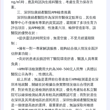
ng/ml時，應及時諮詢生殖科醫生，考慮生育力保存方
案。

   三、深圳怡康婦產醫院AMH檢查推薦

   深圳怡康婦產醫院作為深圳市醫保定點單位，其生殖
醫學中心不僅擁有專業的資質認證，還開展了多項生育力
評估項目，如AMH檢測、性激素六項、輸卵管造影等。該
醫院的優勢在於：

   •提供靈活的時間安排，無需空腹，不受月經週期限
制；

   •擁有一對一專家解讀服務，能夠結合個人情況全面評
估卵巢功能；

   •良好的患者反饋證明了醫院環境舒適，醫護人員專業
負責；

   •AMH單項檢測費用大約為300-500元人民幣（具體以
醫院公示為準），性價比高。

   綜上所述，無論是選擇前往香港進行AMH檢測還是在深
圳本地就醫，關鍵在於根據自身實際情況做出合理的選
擇。對於有意赴港檢測的朋友來説，優先考慮知名私立醫
院可以確保檢測結果具有較高的國際認可度；而對於居住
在深圳及其周邊地區的居民而言，深圳怡康婦產醫院無疑
是一個便捷高效的選擇。最重要的是，無論採取何種措