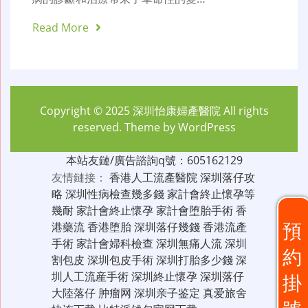
Read More
Copyright © 2025
深圳怡康婦產醫院
All rights
reserved. Theme by
WordPress
本站友鏈/廣告諮詢q號：605162129
友情鏈接：
香港人工流產醫院
深圳落仔攻
略
深圳性病檢查幾多錢
家計會終止懷孕等
幾耐
家計會終止懷孕
家計會堕胎手術
香
預
港藥流
香港堕胎
深圳落仔幾錢
香港流產
手術
家計會婦科檢查
深圳無痛人流
深圳
約
割包皮
深圳包皮手術
深圳打胎多少錢
深
圳人工流産手術
深圳終止懷孕
深圳落仔
掛
大陸落仔
肿瘤网
深圳亲子鉴定
真爱旅舍