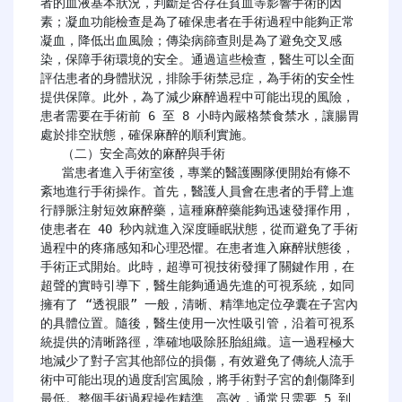
者的血液基本狀況，判斷是否存在貧血等影響手術的因
素；凝血功能檢查是為了確保患者在手術過程中能夠正常
凝血，降低出血風險；傳染病篩查則是為了避免交叉感
染，保障手術環境的安全。通過這些檢查，醫生可以全面
評估患者的身體狀況，排除手術禁忌症，為手術的安全性
提供保障。此外，為了減少麻醉過程中可能出現的風險，
患者需要在手術前 6 至 8 小時內嚴格禁食禁水，讓腸胃
處於排空狀態，確保麻醉的順利實施。

   （二）安全高效的麻醉與手術

   當患者進入手術室後，專業的醫護團隊便開始有條不
紊地進行手術操作。首先，醫護人員會在患者的手臂上進
行靜脈注射短效麻醉藥，這種麻醉藥能夠迅速發揮作用，
使患者在 40 秒內就進入深度睡眠狀態，從而避免了手術
過程中的疼痛感知和心理恐懼。在患者進入麻醉狀態後，
手術正式開始。此時，超導可視技術發揮了關鍵作用，在
超聲的實時引導下，醫生能夠通過先進的可視系統，如同
擁有了 “透視眼” 一般，清晰、精準地定位孕囊在子宮內
的具體位置。隨後，醫生使用一次性吸引管，沿着可視系
統提供的清晰路徑，準確地吸除胚胎組織。這一過程極大
地減少了對子宮其他部位的損傷，有效避免了傳統人流手
術中可能出現的過度刮宮風險，將手術對子宮的創傷降到
最低。整個手術過程操作精準、高效，通常只需要 5 到 