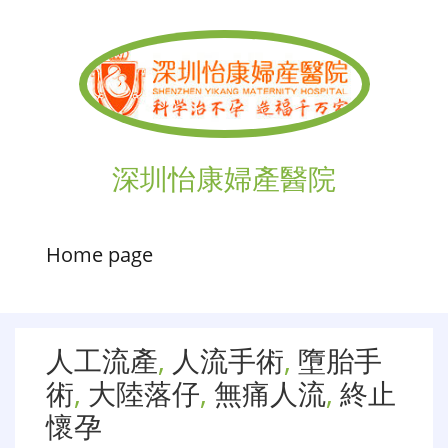
深圳怡康婦產醫院
Home page
人工流產
,
人流手術
,
墮胎手
術
,
大陸落仔
,
無痛人流
,
終止
懷孕