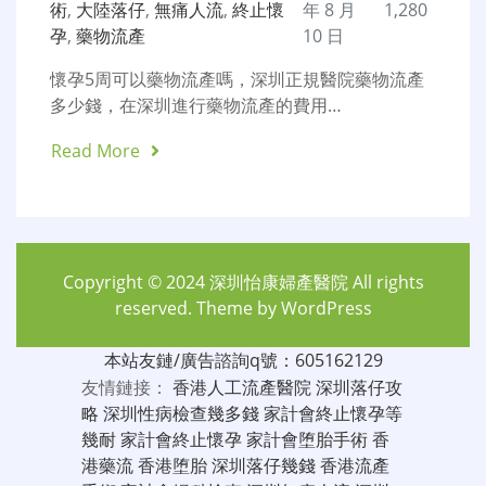
術
,
大陸落仔
,
無痛人流
,
終止懷
年 8 月
1,280
孕
,
藥物流產
10 日
懷孕5周可以藥物流產嗎，深圳正規醫院藥物流產
多少錢，在深圳進行藥物流產的費用…
Read More
Copyright © 2024
深圳怡康婦產醫院
All rights
reserved. Theme by
WordPress
本站友鏈/廣告諮詢q號：605162129
友情鏈接：
香港人工流產醫院
深圳落仔攻
略
深圳性病檢查幾多錢
家計會終止懷孕等
幾耐
家計會終止懷孕
家計會堕胎手術
香
港藥流
香港堕胎
深圳落仔幾錢
香港流產