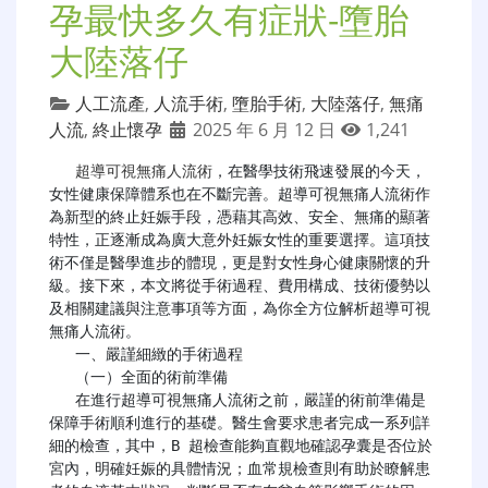
孕最快多久有症狀-墮胎
大陸落仔
人工流產
,
人流手術
,
墮胎手術
,
大陸落仔
,
無痛
人流
,
終止懷孕
2025 年 6 月 12 日
1,241
超導可視無痛人流術
，在醫學技術飛速發展的今天，
女性健康保障體系也在不斷完善。超導可視無痛人流術作
為新型的終止妊娠手段，憑藉其高效、安全、無痛的顯著
特性，正逐漸成為廣大意外妊娠女性的重要選擇。這項技
術不僅是醫學進步的體現，更是對女性身心健康關懷的升
級。接下來，本文將從手術過程、費用構成、技術優勢以
及相關建議與注意事項等方面，為你全方位解析超導可視
無痛人流術。

   一、嚴謹細緻的手術過程

   （一）全面的術前準備

   在進行超導可視無痛人流術之前，嚴謹的術前準備是
保障手術順利進行的基礎。醫生會要求患者完成一系列詳
細的檢查，其中，B 超檢查能夠直觀地確認孕囊是否位於
宮內，明確妊娠的具體情況；血常規檢查則有助於瞭解患