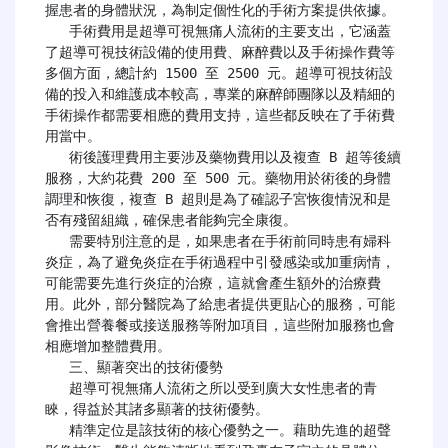
握患者的身體狀況，為制定個性化的手術方案提供依據。

   手術費用是超導可視無痛人流術的主要支出，它涵蓋
了超導可視技術設備的使用費、麻醉費以及手術操作費等
多個方面，總計約 1500 至 2500 元。超導可視技術設
備的投入和維護成本較高，專業的麻醉師團隊以及精細的
手術操作都需要相應的費用支持，這些都反映在了手術費
用當中。

   術後護理費用主要涉及藥物費用以及複查 B 超等後續
服務，大約花費 200 至 500 元。藥物用於術後的身體
調理和恢復，複查 B 超則是為了確認子宮恢復情況和是
否有殘留組織，確保患者能夠完全康復。

   需要特別注意的是，如果患者在手術前同時患有婦科
炎症，為了避免炎症在手術過程中引發感染或加重病情，
可能需要先進行炎症的治療，這就會產生額外的治療費
用。此外，部分醫院為了給患者提供更貼心的服務，可能
會推出營養餐或接送服務等附加項目，這些附加服務也會
相應增加整體費用。

   三、顯著突出的技術優勢

   超導可視無痛人流術之所以受到廣大女性患者的青
睞，得益於其諸多顯著的技術優勢。

   精準定位是該技術的核心優勢之一。藉助先進的超聲