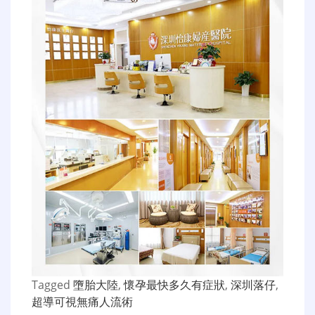
Tagged
墮胎大陸
,
懷孕最快多久有症狀
,
深圳落仔
,
超導可視無痛人流術