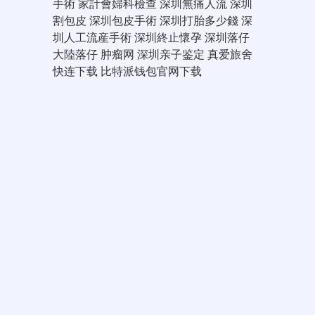
手術
家計會婦科檢查
深圳無痛人流
深圳
割包皮
深圳包皮手術
深圳打胎多少錢
深
圳人工流産手術
深圳終止懷孕
深圳落仔
大陸落仔
肿瘤网
深圳亲子鉴定
真爱旅舍
快连下载
比特派钱包官网下载