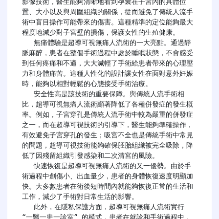
影像技術，醫生能夠清晰地看到孕囊在子宮內的具體位
置、大小以及與周圍組織的關係，從而避免了傳統人流手
術中盲目操作可能帶來的傷害。這種精準的定位能夠最大
程度地減少對子宮壁的損傷，保護女性的生殖健康。

   無痛體驗是超導可視無痛人流術的一大亮點。通過靜
脈麻醉，患者在整個手術過程中處於睡眠狀態，不會感受
到任何疼痛和不適，大大減輕了手術給患者帶來的心理壓
力和身體痛苦。這種人性化的設計讓女性在面對意外妊娠
時，能夠以相對輕鬆的心態接受手術治療。

   安全性高是該技術的重要保障。與傳統人流手術相
比，超導可視無痛人流術顯著降低了各種併發症的發生概
率。例如，子宮穿孔是傳統人流手術中較為嚴重的併發症
之一，而在超導可視技術的引導下，醫生能夠準確操作，
有效避免子宮穿孔的發生；吸宮不全也是傳統手術中常見
的問題，超導可視技術能夠確保胚胎組織被完全吸除，降
低了因殘留組織引發感染和二次清宮的風險。

   快速恢復是超導可視無痛人流術的又一優勢。由於手
術過程中創傷小、出血量少，患者的身體恢復速度明顯加
快。大多數患者在術後短時間內就能夠恢復正常的生活和
工作，減少了手術對日常生活的影響。

   此外，在隱私保護方面，超導可視無痛人流術實行 
“一醫一患一診室” 的模式，患者在就診和手術過程中，