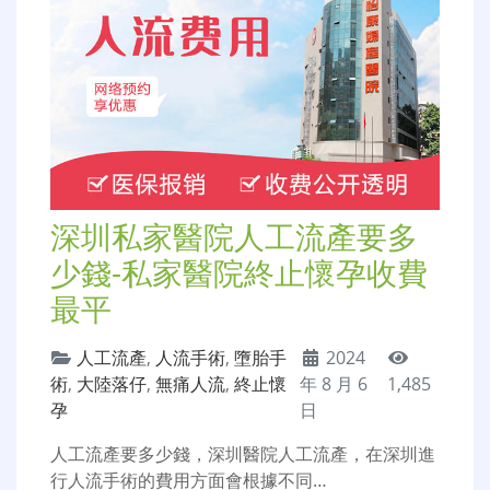
深圳私家醫院人工流產要多
少錢-私家醫院終止懷孕收費
最平
人工流產
,
人流手術
,
墮胎手
2024
術
,
大陸落仔
,
無痛人流
,
終止懷
年 8 月 6
1,485
孕
日
人工流產要多少錢，深圳醫院人工流產，在深圳進
行人流手術的費用方面會根據不同…