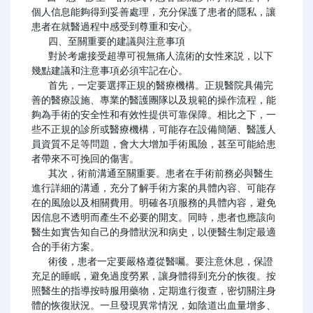
個人信息能夠得到妥善處理，充分保護了患者的隱私，讓
患者在就醫過程中感受到尊重和安心。

   四、至關重要的建議與注意事項

   對於考慮接受超導可視無痛人流術的女性來説，以下
幾點建議和注意事項必須牢記在心。

   首先，一定要選擇正規的醫療機構。正規醫院具備完
善的醫療設施、專業的醫護團隊以及規範的操作流程，能
夠為手術的安全性和有效性提供可靠保障。相比之下，一
些不正規的診所或醫療機構，可能存在設備簡陋、醫護人
員資質不足等問題，會大大增加手術風險，甚至可能給患
者帶來不可挽回的傷害。

   其次，術前溝通至關重要。患者在手術前務必與醫生
進行詳細的溝通，充分了解手術方案的具體內容、可能存
在的風險以及相關費用。明確各項服務的具體內容，避免
因信息不透明而產生不必要的開支。同時，患者也應該向
醫生如實告知自己的身體狀況和病史，以便醫生制定最適
合的手術方案。

   術後，患者一定要嚴格遵從醫囑。要注意休息，保證
充足的睡眠，避免過度勞累，讓身體得到充分的恢復。按
照醫生的指導按時服用藥物，定期進行復查，密切關注身
體的恢復狀況。一旦發現異常情況，如陰道出血量增多、