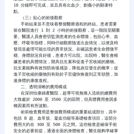
10 分鐘即可完成，並且具有出血少、創傷小的顯著特
點。

   （三）貼心的術後觀察

   手術結束並不意味着整個醫療過程的終結。患者需要
留在醫院進行 1 到 2 小時的術後觀察，這一階段至關重
要。醫護人員會密切監測患者的生命體徵，包括心率、血
壓、呼吸等指標，同時仔細觀察陰道出血情況，以便及時
發現並處理可能出現的異常狀況。在確認患者生命體徵平
穩、身體狀況良好後，患者方可出院。出院時，醫生會根
據患者的具體情況，開具抗生素和促進子宮收縮的藥物。
抗生素能夠有效預防術後感染，降低炎症發生的概率；促
進子宮收縮的藥物則有助於子宮儘快恢復到正常狀態，加
速身體的康復進程。

   二、透明清晰的費用構成

   在深圳怡康婦產醫院，超導可視無痛人流術的總費用
大致處於 2000 至 3500 元的區間，但具體費用會因多
種因素而有所波動。

   術前檢查費用是整個費用構成的重要組成部分，其中
包括 B 超、血常規、凝血功能等基礎檢查項目，這部分
費用大約在 300 至 500 元之間。這些檢查是確保手術
安全的必要前提，通過全面的身體檢查，醫生能夠準確掌