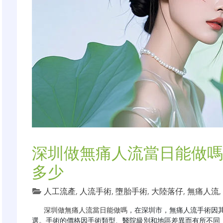
深圳做無痛人流當日能做嗎
多少
人工流產
,
人流手術
,
墮胎手術
,
大陸落仔
,
無痛人流
,
深圳做無痛人流當日能做嗎
，在深圳市，無痛人流手術因
選。手術的價格因手術類型、醫院級別和地區差異而有所不同，大