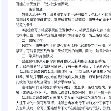
否能在當天進行，取決於多種因素。

   一、術前檢查

   無痛人流手術前，患者需要接受一系列檢查，包括但不限於血常規、凝血功能、B超檢查、白帶常規檢查、心
電圖以及傳染病篩查等。這些檢查項目是確保手術安全的重要
問題的發生。

   B超檢查可以確認孕囊的位置和大小，確保是宮內妊娠；血常規和凝血功能檢查可以評估患者的血液狀況，預
防術中出血；白帶常規檢查用於排除陰道炎症，防止術後感染；
   二、醫院安排

   醫院的手術安排對手術能否當天進行也起着決定性作用。不同醫院的手術排期和患者數量不同，如果醫院排期
緊張，可能需要預約到第二天或更晚的時間。因此，如果計劃
   三、孕周和身體狀況

   醫生會根據患者的孕周和身體狀況來判斷是否適合手術。一般來説，無痛人流手術適用於妊娠10周以內的女
性。如果患者的身體狀況良好，沒有手術禁忌症，且孕周適宜，
  深圳怡康婦產醫院是深圳市衞生局、工商局嚴格審批建立的專業婦科醫院，提供包括無痛人流在內的多種醫療
服務。醫院採用國內先進的雙腔無痛人流技術，通過特殊設計
的軟管代替傳統金屬管，減少手術創傷。

   這種技術的優勢在於手術時間短，出血少，術後恢復快。女性大多在20天內恢復排卵，30天內月經規律，不影
響正常的工作和生活。醫院以優質服務為宗旨，實行“一醫一患
   深圳怡康婦產醫院在無痛人流方面具備較高的專業實力、先進的手術技術和優質的醫療服務，是患者進行無痛
人流手術的一個可靠選擇。建議患者在進行手術前充分了解手
安全和成功，您可以通過點擊下方“在線諮詢”進行問診、預約