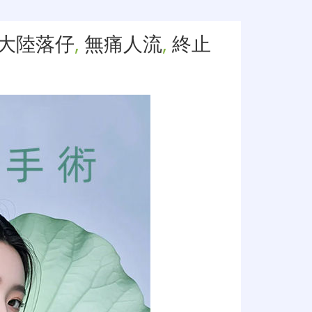
大陸落仔
,
無痛人流
,
終止