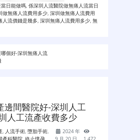
產當日能做嗎
,
係深圳人流醫院做無痛人流當日
圳做無痛人流費用多少
,
深圳做無痛人流費用
痛人流價錢是幾多
,
深圳無痛人流費用多少
,
無
哪個好-深圳無痛人流
錢
產邊間醫院好-深圳人工
深圳人工流產收費多少
產
,
人流手術
,
墮胎手術
,
2024 年
婦產科醫院
,
終止懷孕
9 月 20 日
1,472