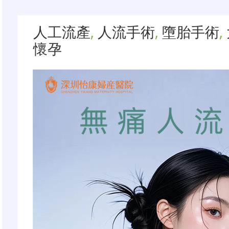
人工流產
,
人流手術
,
墮胎手術
,
懷孕