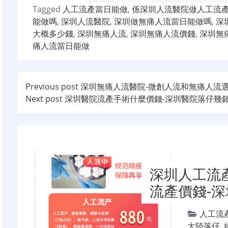
Tagged
人工流產當日能做
,
係深圳人流醫院做人工流
能做嗎
,
深圳人流醫院
,
深圳做無痛人流當日能做嗎
,
深
大概多少錢
,
深圳無痛人流
,
深圳無痛人流價錢
,
深圳無
痛人流當日能做
文
Previous post
深圳無痛人流醫院-微創人流和無痛人流選
Next post
深圳醫院流產手術什麼價錢-深圳醫院落仔幾
章
导
航
深圳人工流
流產價錢-
人工流
大陸落仔
,