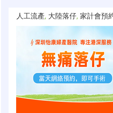
人工流產
,
大陸落仔
,
家計會預