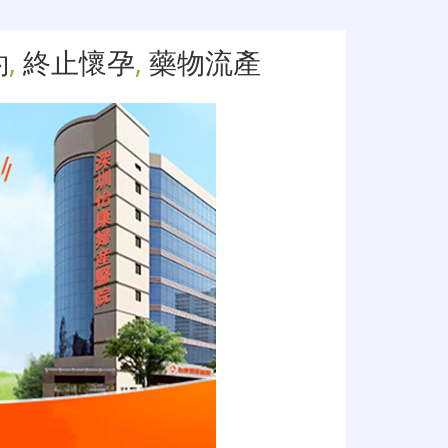
約
,
終止懷孕
,
藥物流產