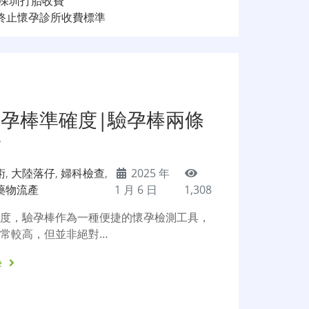
-深圳打胎收費
圳終止懷孕診所收費標準
驗孕棒準確度|驗孕棒兩條
胎
術
,
大陸落仔
,
婦科檢查
,
2025 年
藥物流產
1 月 6 日
1,308
確度，驗孕棒作為一種便捷的懷孕檢測工具，
常較高，但並非絕對…
e