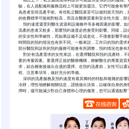
  相比之下，私立醫院或專科診所可能提供更快的預約服務。私立醫院和專科診所通常更注重服務效率和患者體
驗，在人員配備和服務流程上可能更加靈活。它們可能會有專
為患者安排流產手術。有些私立醫院甚至可以做到當天預約，
的收費標準可能相對較高，而且在醫療質量和安全性方面，部分
  預約速度還受到醫生資源和設備條件等多種因素的影響。如果一家醫院或診所的婦產科醫生數量有限，而預約
流產的患者又較多，那麼預約速度必然會受到影響。同樣，設
的安全性和準確性，而如果設備不足或老化，不僅會影響手術
時間段的預約情況也有所不同。一般來説，工作日的預約需求
部分醫院和診所的預約服務可能會有所調整，預約情況也會有所
  對於有流產需求的女性來説，在選擇醫院和預約流產時，不能僅僅只考慮預約速度。醫療質量和安全性才是首
要的考量因素。要選擇正規的醫療機構，瞭解醫生的專業資質
求，綜合權衡後做出合適的選擇。在預約流產前，女性可以通
程、注意事項等，做好充分的準備。

  深圳的流產服務及預約速度有着其獨特的特點和複雜的影響因素。女性在面對意外懷孕需要流產時，應該保持
冷靜，理性地瞭解相關信息，謹慎做出決策，以確保自身的身
擇時，儘可能減少對自己身體和心理的傷害，您可以通過點擊