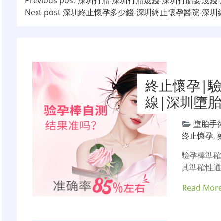
文
Previous post
深圳打胎-深圳打胎幾錢-深圳打胎要幾錢
Next post
深圳終止懷孕多少錢-深圳終止懷孕醫院-深
章
导
航
終止懷孕|
線|深圳墮
墮胎手
終止懷孕
,
驗孕棒準
其準確性通
Read Mor