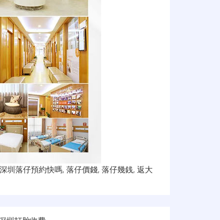
深圳落仔預約快嗎
,
落仔價錢
,
落仔幾銭
,
返大