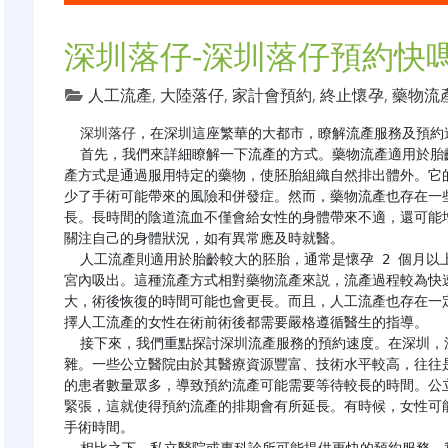
深圳落仔-深圳落仔預約快嗎
人工流產
,
大陸落仔
,
家計會預約
,
終止懷孕
,
藥物流
深圳落仔
，在深圳這座繁華的大都市，瞭解流產服務及預約
  首先，我們來詳細瞭解一下流產的方式。藥物流產適用於胎齡較小的胚胎，一般是在懷孕 49 天以內。這種流
產方式是通過服用特定的藥物，使胚胎組織自然排出體外。它
少了手術可能帶來的風險和併發症。然而，藥物流產也存在一
長。長時間的陰道流血不僅會給女性的身體帶來不適，還可能
關注自己的身體狀況，如有異常應及時就醫。

  人工流產則適用於胎齡較大的胚胎，通常是懷孕 2 個月以上。它主要是利用負壓吸引的方式，將胚胎組織從子
宮內吸出。這種流產方式相對藥物流產來説，流產過程較為快
大，術後恢復的時間可能也會更長。而且，人工流產也存在一
擇人工流產的女性在術前術後都需要嚴格遵循醫生的指導。

  接下來，我們重點探討深圳流產服務的預約速度。在深圳，流產服務的預約速度受多種因素影響，情況較為複
雜。一些公立醫院由於其醫療資源豐富、技術水平較高，往往
的患者數量眾多，導致預約流產可能需要等待較長的時間。公
緊張，這就使得預約流產的排期會有所延長。有時候，女性可
手術時間。
