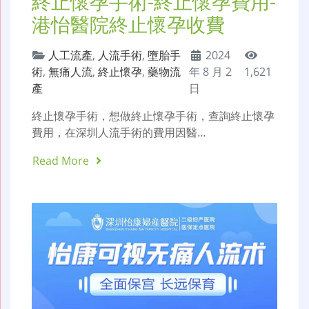
終止懷孕手術-終止懷孕費用-
港怡醫院終止懷孕收費
人工流產
,
人流手術
,
墮胎手
2024
術
,
無痛人流
,
終止懷孕
,
藥物流
年 8 月 2
1,621
產
日
終止懷孕手術，想做終止懷孕手術，查詢終止懷孕
費用，在深圳人流手術的費用因醫…
Read More