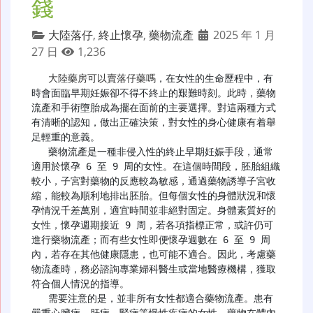
錢
大陸落仔
,
終止懷孕
,
藥物流產
2025 年 1 月
27 日
1,236
大陸藥房可以賣落仔藥嗎
，在女性的生命歷程中，有
時會面臨早期妊娠卻不得不終止的艱難時刻。此時，藥物
流產和手術墮胎成為擺在面前的主要選擇。對這兩種方式
有清晰的認知，做出正確決策，對女性的身心健康有着舉
足輕重的意義。

   藥物流產是一種非侵入性的終止早期妊娠手段，通常
適用於懷孕 6 至 9 周的女性。在這個時間段，胚胎組織
較小，子宮對藥物的反應較為敏感，通過藥物誘導子宮收
縮，能較為順利地排出胚胎。但每個女性的身體狀況和懷
孕情況千差萬別，適宜時間並非絕對固定。身體素質好的
女性，懷孕週期接近 9 周，若各項指標正常，或許仍可
進行藥物流產；而有些女性即便懷孕週數在 6 至 9 周
內，若存在其他健康隱患，也可能不適合。因此，考慮藥
物流產時，務必諮詢專業婦科醫生或當地醫療機構，獲取
符合個人情況的指導。

   需要注意的是，並非所有女性都適合藥物流產。患有
嚴重心臟病、肝病、腎病等慢性疾病的女性，藥物在體內