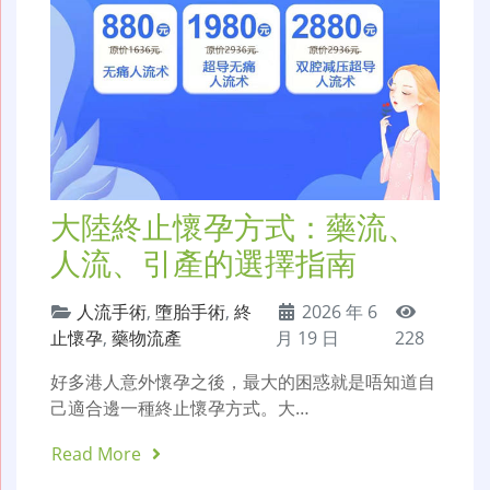
大陸終止懷孕方式：藥流、
人流、引產的選擇指南
人流手術
,
墮胎手術
,
終
2026 年 6
止懷孕
,
藥物流產
月 19 日
228
好多港人意外懷孕之後，最大的困惑就是唔知道自
己適合邊一種終止懷孕方式。大…
Read More