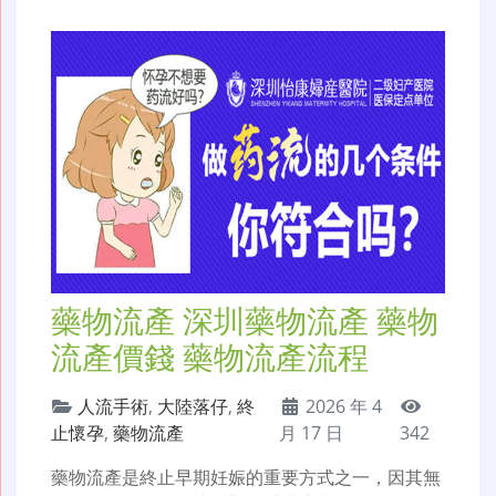
藥物流產 深圳藥物流產 藥物
流產價錢 藥物流產流程
人流手術
,
大陸落仔
,
終
2026 年 4
止懷孕
,
藥物流產
月 17 日
342
藥物流產是終止早期妊娠的重要方式之一，因其無