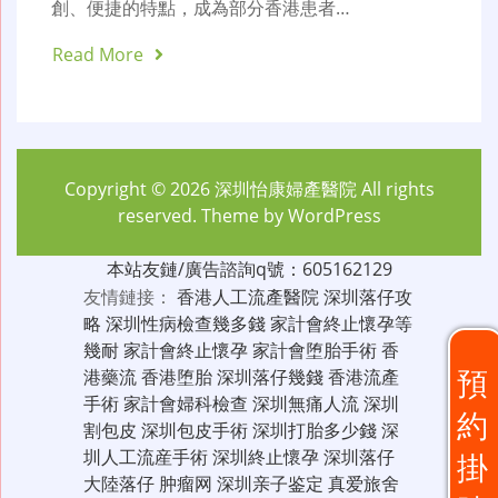
創、便捷的特點，成為部分香港患者…
Read More
Copyright © 2026
深圳怡康婦產醫院
All rights
reserved. Theme by
WordPress
本站友鏈/廣告諮詢q號：605162129
友情鏈接：
香港人工流產醫院
深圳落仔攻
略
深圳性病檢查幾多錢
家計會終止懷孕等
幾耐
家計會終止懷孕
家計會堕胎手術
香
預
港藥流
香港堕胎
深圳落仔幾錢
香港流產
手術
家計會婦科檢查
深圳無痛人流
深圳
約
割包皮
深圳包皮手術
深圳打胎多少錢
深
圳人工流産手術
深圳終止懷孕
深圳落仔
掛
大陸落仔
肿瘤网
深圳亲子鉴定
真爱旅舍