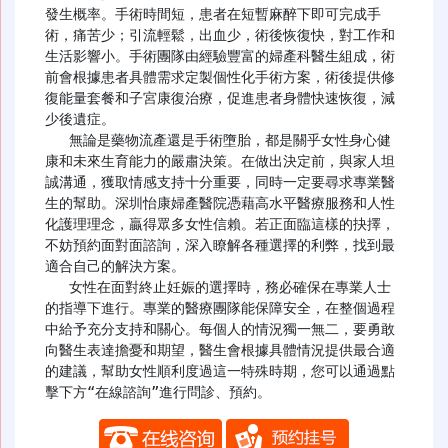
發生概率。手術時間短，患者在短暫麻醉下即可完成手
術，痛苦少；引流輕鬆，出血少，術後恢復快，對工作和
生活影響小。手術團隊由經驗豐富的婦產科醫生組成，術
前會根據患者具體需求定製個性化手術方案，術後提供修
復能量套餐和子宮康復治療，促進患者身體快速恢復，減
少後遺症。

   無論是藥物流產還是手術墮胎，都是關乎女性身心健
康和未來生育能力的嚴肅決策。在做出決定前，與家人坦
誠溝通，獲取情感支持十分重要，同時一定要尋求專業醫
生的幫助。深圳怡康婦產醫院憑藉高水平醫療服務和人性
化護理理念，贏得眾多女性信賴。若正面臨這樣的抉擇，
不妨預約面對面諮詢，深入瞭解各種選擇的利弊，找到最
適合自己的解決方案。

   女性在面對終止妊娠的選擇時，務必確保在專業人士
的指導下進行。專業的醫療團隊能保障安全，在整個過程
中給予充分支持和關心。每個人的情況獨一無二，要勇敢
向醫生表達擔憂和期望，醫生會根據具體情況提供最合適
的建議，幫助女性順利度過這一特殊時期，您可以通過點
擊下方“在線諮詢”進行問診、預約。