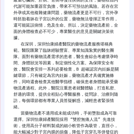
代謝可能加重器官負擔，帶來不可預估的風險。若存在宮
外孕或其他複雜健康問題，藥物流產更是不可行，宮外孕
時胚胎着牀在子宮以外的位置，藥物無法發揮正常作用，
還可能延誤病情，危及生命。所以，決定藥物流產前，全
面的身體檢查必不可少，專業醫生的意見是關鍵決策依
據。

   在深圳，深圳怡康婦產醫院的藥物流產服務堪稱典
範。醫院匯聚了臨牀經驗豐富、專業知識紮實的醫生團
隊。面對有藥物流產需求的患者，醫生會綜合考慮懷孕時
間、身體狀況等因素，制定個性化方案。為保障安全有
效，醫院會安排一系列必要檢查，B 超確認宮內妊娠是關
鍵環節，只有確定為宮內妊娠，藥物流產才具備實施條
件，同時還會檢查其他醫學指標，確保患者身體能承受藥
物流產過程。此外，醫院注重患者就醫體驗，打造私密、
舒適的環境，提供全程貼心導醫服務，從問診、治療到隨
訪，每個環節都有專業人員答疑解惑，減輕患者緊張情
緒。

   當藥物流產不適用或未能成功時，手術墮胎成為可靠
選擇。深圳怡康婦產醫院採用 “雙腔無痛人流” 先進技
術，使用高分子材料製成的細小軟管作為吸管，直徑小，
能大幅減少對子宮內膜的損傷，降低子宮穿孔等併發症的