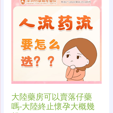
大陸藥房可以賣落仔藥
嗎-大陸終止懷孕大概幾