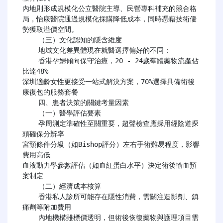
內地則形成規模化公立醫院主導、民營專科補充的競合格
局，怡康醫院通過規模化採購降低成本，同時憑藉技術優
勢獲取溢價空間。

    （三）文化認知的隱含維度

    地域文化差異體現在就醫選擇偏好的不同：

    香港孕婦傾向保守治療，20 - 24歲羣體藥物流產佔
比達48%

深圳適齡女性更接受一站式解決方案，70%選擇具備術後
康復包的服務套餐

    四、患者決策的關鍵考量因素

    （一）醫學評估要素

    孕周測定準確性至關重要，超聲檢查應採用經陰道探
頭確保分辨率

宮頸條件分級（如Bishop評分）左右手術難易程度，影響
費用高低

血液動力學參數評估（如血紅蛋白水平）決定術後輸血預
案制定

    （二）經濟成本核算

    香港私人診所可能存在隱性消費，需關注造影劑、鎮
痛劑等附加費用

    內地機構雖標價透明，但術後恢復藥物與護理項目需