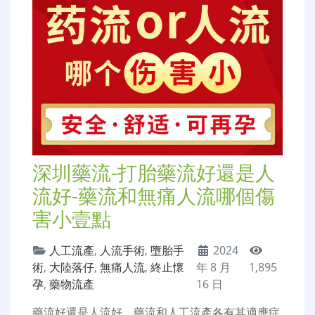
深圳藥流-打胎藥流好還是人
流好-藥流和無痛人流哪個傷
害小壹點
人工流產
,
人流手術
,
墮胎手
2024
術
,
大陸落仔
,
無痛人流
,
終止懷
年 8 月
1,895
孕
,
藥物流產
16 日
藥流好還是人流好，藥流和人工流產各有其適應症