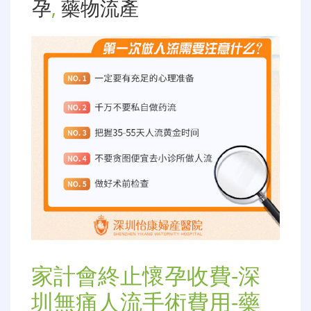
孕
,
藥物流產
家計會終止懷孕收費-深
圳無痛人流手術費用-藥