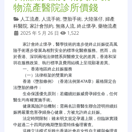
物流產醫院診所價錢
人工流產
,
人流手術
,
墮胎手術
,
大陸落仔
,
婦產
科醫院
,
家計會預約
,
無痛人流
,
終止懷孕
,
藥物流產
2025 年 5 月 26 日
1,522
家計會終止懷孕
，醫學技術的進步使終止妊娠從高風
險手術逐步發展為相對安全的標準化醫療服務。然而，由
於香港、深圳兩地法律體系與醫療文化的差異，香港和深
圳在服務政策、執行標準及費用結構上呈現顯著差異。

    一、香港地區終止妊娠服務

    （一）法律框架的雙重約束

    香港《墮胎條例》（香港法例第47A章）嚴格限定合
法墮胎的條件：

​​    生命保護優先原則​​：若繼續妊娠威脅孕婦生命，任何
醫生均有權實施手術。

    ​​健康風險評估機制​​：需兩名註冊醫生聯合證明持續妊
娠將嚴重危害孕婦身心健康，方被允許終止妊娠。

​​    法定時間限制​​：雖未明文規定孕週上限，但臨牀實踐
中超過二十四周的晚期墮胎需特殊倫理審查。

    這種立法模式反映出香港社會在女性自主權與倫理道