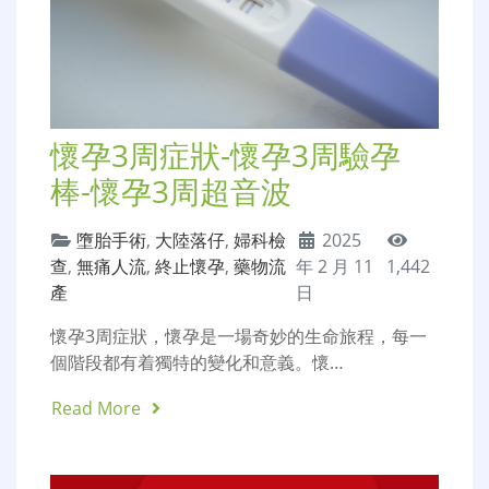
懷孕3周症狀-懷孕3周驗孕
棒-懷孕3周超音波
墮胎手術
,
大陸落仔
,
婦科檢
2025
查
,
無痛人流
,
終止懷孕
,
藥物流
年 2 月 11
1,442
產
日
懷孕3周症狀，懷孕是一場奇妙的生命旅程，每一
個階段都有着獨特的變化和意義。懷…
Read More