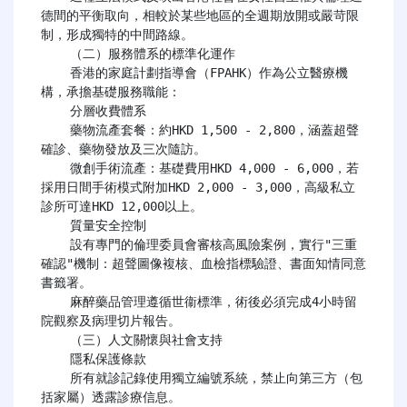
德間的平衡取向，相較於某些地區的全週期放開或嚴苛限
制，形成獨特的中間路線。

    （二）服務體系的標準化運作

    香港的家庭計劃指導會（FPAHK）作為公立醫療機
構，承擔基礎服務職能：

​​    分層收費體系​​

    藥物流產套餐：約HKD 1,500 - 2,800，涵蓋超聲
確診、藥物發放及三次隨訪。

    微創手術流產：基礎費用HKD 4,000 - 6,000，若
採用日間手術模式附加HKD 2,000 - 3,000，高級私立
診所可達HKD 12,000以上。

​​    質量安全控制​​

    設有專門的倫理委員會審核高風險案例，實行"三重
確認"機制：超聲圖像複核、血檢指標驗證、書面知情同意
書籤署。

    麻醉藥品管理遵循世衞標準，術後必須完成4小時留
院觀察及病理切片報告。

    （三）人文關懷與社會支持

​​    隱私保護條款​​

    所有就診記錄使用獨立編號系統，禁止向第三方（包
括家屬）透露診療信息。
