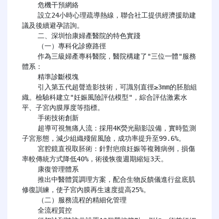
​​    危機干預網絡​​

    設立24小時心理疏導熱線，聯合社工提供經濟援助建
議及後續避孕諮詢。

    二、深圳怡康婦產醫院的特色實踐

    （一）專科化診療路徑

    作為三級婦產專科醫院，醫院構建了"三位一體"服務
體系：

​​    精準診斷模塊​​

    引入第五代超聲造影技術，可識別直徑≥3mm的胚胎組
織。檢驗科建立"妊娠風險評估模型"，綜合評估激素水
平、子宮內膜厚度等指標。

​​    手術技術創新​​

    超導可視無痛人流：採用4K熒光顯影設備，實時監測
子宮形態，減少組織殘留風險，成功率提升至99.6%。

    宮腔鏡直視取胚術：針對疤痕妊娠等複雜病例，損傷
率較傳統方式降低40%，術後恢復週期縮短3天。

    康復管理體系​​

    推出中醫體質調理方案，配合生物反饋儀進行盆底肌
修復訓練，使子宮內膜再生速度提高25%。

    （二）服務流程的精細化管理

​​    全流程質控​​
