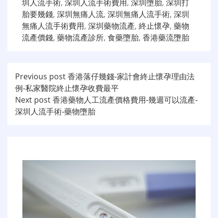
圳人流手術
,
深圳人流手術費用
,
深圳墮胎
,
深圳打
胎要幾錢
,
深圳無痛人流
,
深圳無痛人流手術
,
深圳
無痛人流手術費用
,
深圳藥物流產
,
終止懷孕
,
藥物
流產價錢
,
藥物流產診所
,
食藥墮胎
,
香港藥流墮胎
文
Previous post
香港落仔幾錢-家計會終止懷孕理由法
例-私家醫院終止懷孕收費最平
章
Next post
香港藥物人工流產價格費用-幾週可以流產-
导
深圳人流手術-藥物墮胎
航