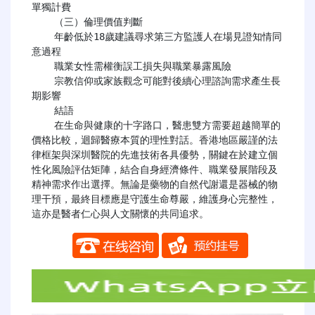
單獨計費

    （三）倫理價值判斷

    年齡低於18歲建議尋求第三方監護人在場見證知情同
意過程

    職業女性需權衡誤工損失與職業暴露風險

    宗教信仰或家族觀念可能對後續心理諮詢需求產生長
期影響

    結語

    在生命與健康的十字路口，醫患雙方需要超越簡單的
價格比較，迴歸醫療本質的理性對話。香港地區嚴謹的法
律框架與深圳醫院的先進技術各具優勢，關鍵在於建立個
性化風險評估矩陣，結合自身經濟條件、職業發展階段及
精神需求作出選擇。無論是藥物的自然代謝還是器械的物
理干預，最終目標應是守護生命尊嚴，維護身心完整性，
這亦是醫者仁心與人文關懷的共同追求。
​​ ​​