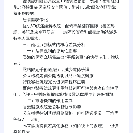
    從初診到隨訪共設置13個質控節點，例如：術前紅細
胞比容檢測確保麻醉安全閾值，術後HCG動態監測預防滋
養細胞疾病。

​​    患者體驗優化​​

    提供VR鎮痛緩解系統，配備專業翻譯團隊（覆蓋粵
語、英語及東南亞語言），診區設置母乳餵養諮詢站滿足
特殊人羣需求。

    三、兩地服務模式的核心差異分析

    （一）法律規制的導向性影響

    香港的保守立場催生出"寧嚴勿寬"的執行準則，體現
在：

    嚴格限定手術適應症，減少道德爭議

    公立機構定價公開透明以防止過度醫療

    行政審批流程冗長但保障程序正義

    而內地醫療法規更側重於技術可行性與患者自主性平
衡，允許三甲醫院根據臨牀指徵靈活處理早期妊娠問題。

    （二）市場機制的作用差異

    香港醫療系統受公私雙軌制影響：

    公立機構控制基礎服務價格，但排隊週期長（平均需
等待2 - 3周）

    私立診所提供差異化服務（如術後上門護理），但價
格彈性大
