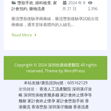
墮胎手術
,
婦科檢查
,
家
2024 年 8
計會預約
,
藥物流產
月 21 日
2,396
藥流墮胎後驗孕兩條線，藥流墮胎後驗孕試紙出現
兩條線，通常意味着體內的人絨毛…
Read More
Copyright © 2024
深圳怡康婦產醫院
All rights
reserved. Theme by
WordPress
本站友鏈/廣告諮詢q號：605162129
友情鏈接：
香港人工流產醫院
深圳落仔攻
略
深圳性病檢查幾多錢
家計會終止懷孕等
幾耐
家計會終止懷孕
家計會堕胎手術
香
港藥流
香港堕胎
深圳落仔幾錢
香港流產