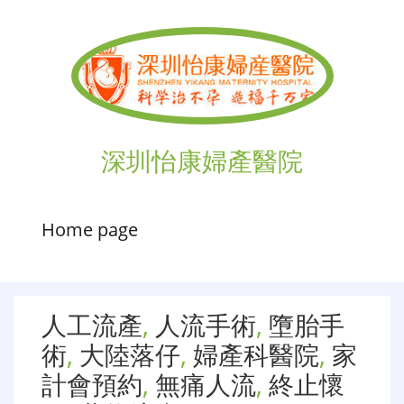
深圳怡康婦產醫院
Home page
人工流產
,
人流手術
,
墮胎手
術
,
大陸落仔
,
婦產科醫院
,
家
計會預約
,
無痛人流
,
終止懷