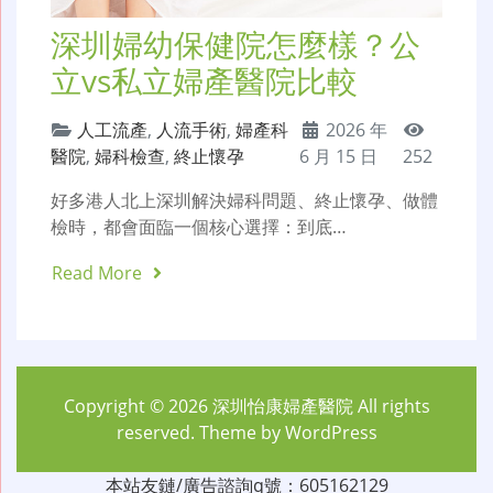
深圳婦幼保健院怎麼樣？公
立vs私立婦產醫院比較
人工流產
,
人流手術
,
婦產科
2026 年
醫院
,
婦科檢查
,
終止懷孕
6 月 15 日
252
好多港人北上深圳解決婦科問題、終止懷孕、做體
檢時，都會面臨一個核心選擇：到底…
Read More
Copyright © 2026
深圳怡康婦產醫院
All rights
reserved. Theme by
WordPress
本站友鏈/廣告諮詢q號：605162129