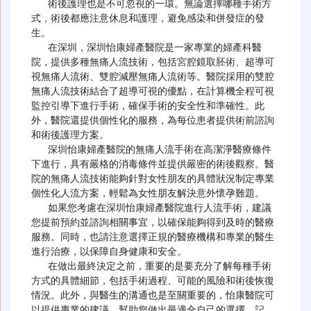
   術後護理也是不可忽視的一環。無論選擇哪種手術方
式，術後都應注意休息和護理，避免感染和併發症的發
生。

   在深圳，深圳怡康婦產醫院是一家專業的婦產科醫
院，提供多種無痛人流技術，包括宮腔鏡取胚術、超導可
視無痛人流術、雙腔減壓無痛人流術等。醫院採用的雙腔
無痛人流技術結合了超導可視的優點，在計算機全程可視
監控引導下進行手術，確保手術的安全性和準確性。此
外，醫院還提供個性化的服務，為每位患者提供術前諮詢
和術後護理方案。

   深圳怡康婦產醫院的無痛人流手術在高潔淨醫療條件
下進行，具有嚴格的消毒條件並提供嚴密的術後觀察。醫
院的無痛人流技術能夠針對女性朋友的具體狀況制定專業
個性化人流方案，輕鬆為女性朋友解決意外懷孕難題。

   如果您考慮在深圳怡康婦產醫院進行人流手術，建議
您提前預約並諮詢相關事宜，以確保能夠得到及時的醫療
服務。同時，也請注意選擇正規的醫療機構和專業的醫生
進行治療，以保障自身健康和安全。

   在做出最終決定之前，重要的是要充分了解每種手術
方式的具體細節，包括手術過程、可能的風險和術後恢復
情況。此外，與醫生的溝通也是至關重要的，怡康醫院可
以提供專業的建議，幫助您做出最適合自己的選擇。記