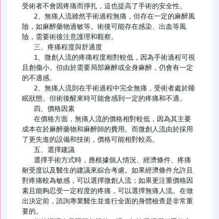
受術者不會因疼痛而掙扎，這也提高了手術的安全性。

   2、無痛人流雖然手術過程無痛，但存在一定的麻醉風
險，如麻醉藥物過敏等。術後可能存在感染、出血等風
險，需要術後注意護理和觀察。

   三、疼痛程度與舒適度

   1、微創人流的疼痛程度相對較低，因為手術過程可視
且創傷小。但由於需要局部麻醉或全身麻醉，仍會有一定
的不適感。

   2、無痛人流則在手術過程中完全無痛，受術者處於睡
眠狀態。但術後醒來時可能會感到一定的疼痛和不適。

   四、價格因素

   在價格方面，無痛人流的價格相對較低，因為其主要
成本在於麻醉藥物和麻醉師的費用。而微創人流由於採用
了更先進的設備和技術，價格可能相對較高。

   五、選擇建議

   選擇手術方式時，應根據個人情況、經濟條件、疼痛
耐受度以及醫生的建議來綜合考慮。如果經濟條件允許且
對疼痛較為敏感，可以選擇微創人流；如果更注重價格因
素且能夠忍受一定程度的疼痛，可以選擇無痛人流。在做
出決定前，諮詢專業醫生並進行全面的身體檢查是非常重
要的。
