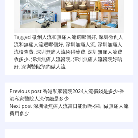
Tagged
微創人流和無痛人流選哪個好
,
深圳微創人
流和無痛人流選哪個好
,
深圳無痛人流
,
深圳無痛人
流檢查費
,
深圳無痛人流術得藥費
,
深圳無痛人流費
收多少
,
深圳無痛人流醫院
,
深圳無痛人流醫院好唔
好
,
深圳醫院預約做人流
文
Previous post
香港私家醫院2024人流價錢是多少-香
港私家醫院人流價錢是多少
章
Next post
深圳做無痛人流當日能做嗎-深圳做無痛人流
导
費用多少
航