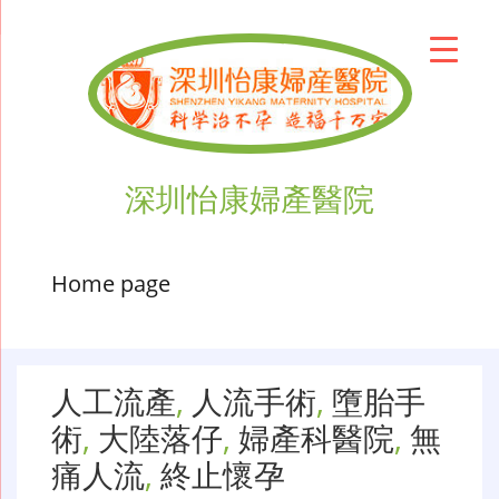
深圳怡康婦產醫院
Home page
人工流產
,
人流手術
,
墮胎手
術
,
大陸落仔
,
婦產科醫院
,
無
痛人流
,
終止懷孕