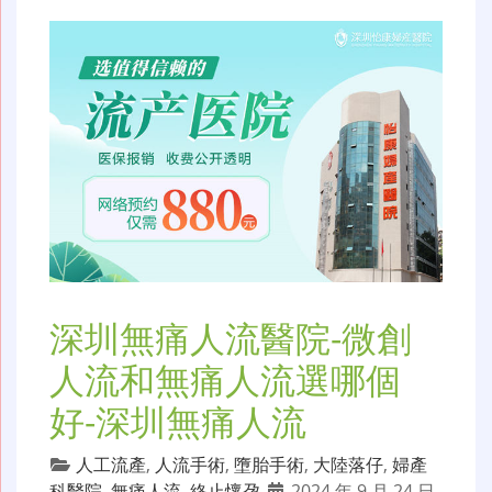
深圳無痛人流醫院-微創
人流和無痛人流選哪個
好-深圳無痛人流
人工流產
,
人流手術
,
墮胎手術
,
大陸落仔
,
婦產
科醫院
,
無痛人流
,
終止懷孕
2024 年 9 月 24 日