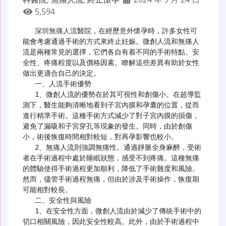
5,594
深圳無痛人流醫院
，在經歷意外懷孕時，許多女性可
能會考慮通過手術的方式來終止妊娠。微創人流和無痛人
流是兩種常見的選擇，它們各自有着不同的手術特點、安
全性、疼痛程度以及價格因素。瞭解這些差異有助於女性
做出更適合自己的決定。

   一、人流手術優勢

   1、微創人流的優勢在於其可視性和創傷小。在超導監
測下，醫生能夠清晰地看到子宮內膜和孕囊的位置，從而
進行精準手術。這種手術方式減少了對子宮內膜的損傷，
避免了漏吸和子宮穿孔等現象的發生。同時，由於創傷
小，術後恢復時間相對較短，對再孕影響也較小。

   2、無痛人流則強調無痛性。通過靜脈全身麻醉，受術
者在手術過程中處於睡眠狀態，感受不到疼痛。這種無痛
的體驗使得手術過程更加順利，降低了手術難度和風險。
然而，儘管手術過程無痛，但由於涉及手術操作，恢復期
可能相對較長。

   二、安全性與風險

   1、在安全性方面，微創人流由於減少了傳統手術中的
切口相關風險，因此安全性較高。此外，由於手術過程中