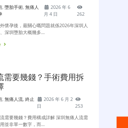
術
,
墮胎手術
,
無痛人
2026 年 6
孕
月 4 日
262
外懷孕後，最關心嘅問題就係2026年深圳人
、深圳墮胎大概幾多…
e
流需要幾錢？手術費用拆
擇
術
,
無痛人流
,
終止
2026 年 6 月 2
日
253
流需要幾錢？費用構成詳解 深圳無痛人流需
用並非單一數字，而…