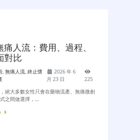
s無痛人流：費用、過程、
面對比
術
,
無痛人流
,
終止懷
2026 年 6
產
月 23 日
225
後，絕大多數女性只會在藥物流產、無痛微創
式之間做選擇，…
e