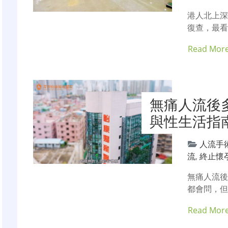
港人北上
復查，最看
Read Mor
無痛人流後
與性生活指
人流手
流
,
終止懷
無痛人流
都會問，但
Read Mor