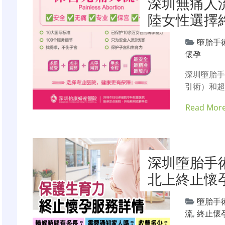
深圳無痛人
陸女性選擇
墮胎手
懷孕
深圳墮胎
引術）和超
Read Mor
深圳墮胎手
北上終止懷
墮胎手
流
,
終止懷