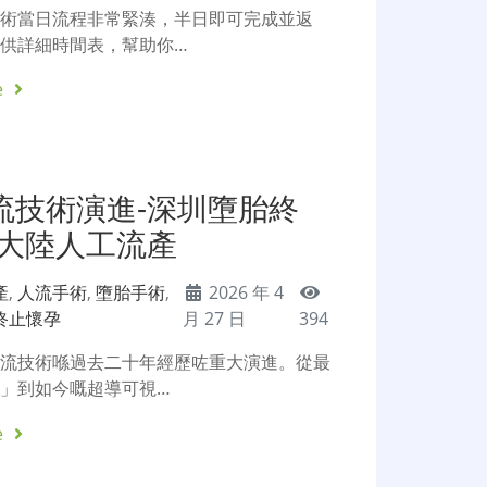
手術當日流程非常緊湊，半日即可完成並返
供詳細時間表，幫助你…
e
流技術演進-深圳墮胎終
-大陸人工流產
產
,
人流手術
,
墮胎手術
,
2026 年 4
終止懷孕
月 27 日
394
人流技術喺過去二十年經歷咗重大演進。從最
」到如今嘅超導可視…
e