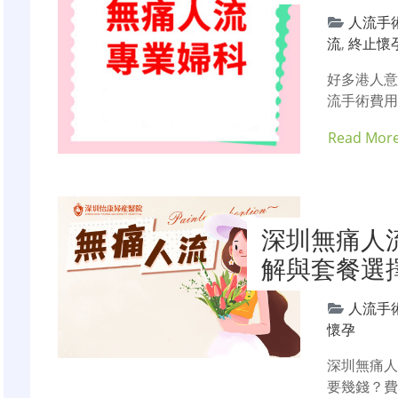
人流手
流
,
終止懷
好多港人意
流手術費用
Read Mor
深圳無痛人
解與套餐選
人流手
懷孕
深圳無痛人
要幾錢？費