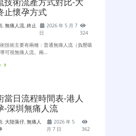
流技術流產方式對比-大
終止懷孕方式
術
,
無痛人流
,
終止
2026 年 5 月 7
日
324
手術技術主要有兩種：普通無痛人流（負壓吸
導可視無痛人流。兩…
e
術當日流程時間表-港人
孕-深圳無痛人流
術
,
大陸落仔
,
無痛人
2026 年 5
孕
月 7 日
362