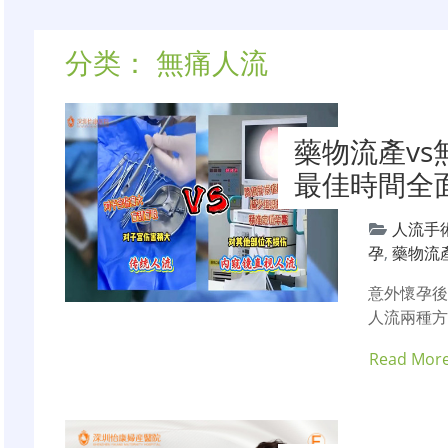
分类：
無痛人流
藥物流產v
最佳時間全
人流手
孕
,
藥物流
意外懷孕
人流兩種方
Read Mor