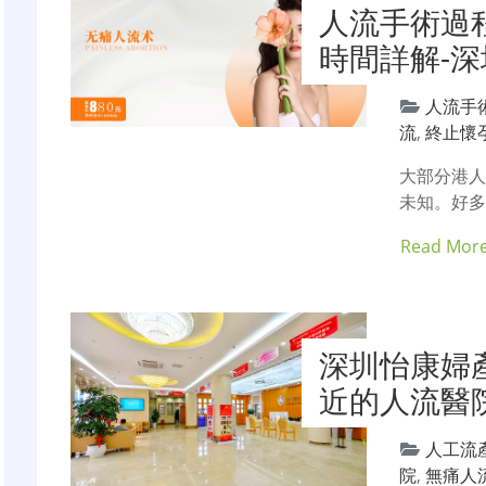
人流手術過
時間詳解-
人流手
流
,
終止懷
大部分港
未知。好多
Read Mor
深圳怡康婦
近的人流醫
人工流
院
,
無痛人