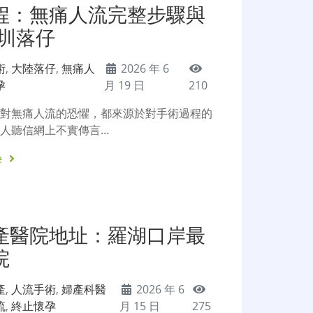
程：無痛人流完整步驟與
深圳落仔
術
,
大陸落仔
,
無痛人
2026 年 6
孕
月 19 日
210
人對無痛人流的恐懼，都來源於對手術過程的
人聽信網上不實傳言…
e
產醫院地址：羅湖口岸最
院
產
,
人流手術
,
婦產科醫
2026 年 6
流
,
終止懷孕
月 15 日
275