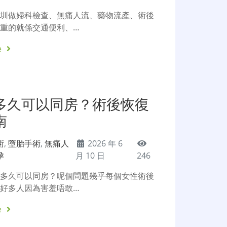
深圳做婦科檢查、無痛人流、藥物流產、術後
重的就係交通便利、…
e
多久可以同房？術後恢復
南
術
,
墮胎手術
,
無痛人
2026 年 6
孕
月 10 日
246
後多久可以同房？呢個問題幾乎每個女性術後
好多人因為害羞唔敢…
e