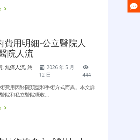
e
術費用明細-公立醫院人
家醫院人流
術
,
無痛人流
,
終
2026 年 5 月
12 日
444
手術費用因醫院類型和手術方式而異。本文詳
醫院和私立醫院嘅收…
e