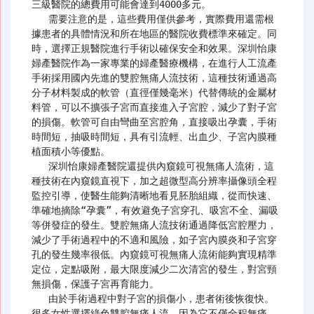
三級醫院的總費用可能會達到4000多元。

   需要注意的是，這些費用僅供參考，實際費用還需根
據患者的具體情況和所在地區的醫院收費標準來確定。同
時，選擇正規醫院進行手術以確保安全和效果。深圳怡康
婦產醫院作為一家專業的婦產醫療機構，在進行人工流產
手術採用國內先進的雙腔無痛人流技術，這種技術通過高
分子材料製成的軟管（直徑僅幾毫米）代替傳統的金屬材
料管，可以不擴張子宮而直接進入子宮腔，減少了對子宮
的損傷。軟管可自由彎曲至宮腔角，直接吸出孕囊，手術
時間短，抽吸時間短，具有引流輕、出血少、子宮內膜種
植面積小等優點。

   深圳怡康婦產醫院還提供內窺鏡可視無痛人流術，這
種技術在內窺鏡直視下，加之超微型高分辨率攝像頭全程
監控引導，使醫生能夠清晰地看見胚胎組織，從而快速、
準確地摘除“孕囊”，有效避免子宮穿孔、吸宮不全、漏吸
等併發症的發生。雙腔無痛人流技術通過降低宮腔壓力，
減少了手術過程中的不適和風險，如子宮內膜炎和子宮穿
孔的發生幾率很低。內窺鏡可視無痛人流術能夠實現精準
定位，定點吸附，最大限度減少二次清宮的發生，對宮頸
無損傷，保護子宮再育能力。

   由於手術過程中對子宮的損傷小，患者術後恢復快。
很多女性選擇綠色雙腔無痛人流，因為它不僅全程無痛，