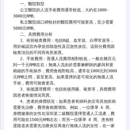
   一、醫院類型

   公立醫院的人流手術費用通常較低，大約在1000-
3000元RMB。

   私立醫院或口碑較好的醫院費用可能更高，至少需要
5000元RMB。

   二、具體費用分析

   1、術前檢查費用：包括B超、血常規、白帶常規等，
用於確認宮內孕並排除急性及亞急性炎症。這部分費用因
檢查項目的不同而有所差異。

   2、手術費用：普通人流費用相對較低，一般在幾百元
到一千元RMB左右；無痛人流由於需要麻醉師的參與和更
精細的手術操作，費用會相對較高，通常在1000元到3000
元RMB之間，甚至更高。如果選擇的是可視化的無痛人流
手術，費用可能會更高。

   3、術後護理費用：包括術後用藥、複查等，具體費用
因患者恢復情況而異。

   4、患者的身體狀況：如果患者有婦科炎症等其他疾病
需要先治療，費用會相應增加。例如，一位懷孕 6 周、
身體健康的女性在深圳某二級醫院選擇普通人工流產，費
用可能在1500元RMB左右；而另一位懷孕 8 周、患有輕
度陰道炎需要先治療炎症再進行無痛人流的女性，在一家