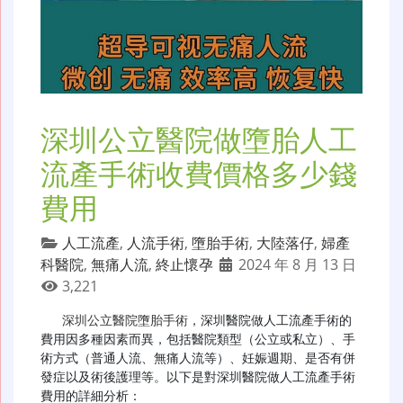
深圳公立醫院做墮胎人工
流產手術收費價格多少錢
費用
人工流產
,
人流手術
,
墮胎手術
,
大陸落仔
,
婦產
科醫院
,
無痛人流
,
終止懷孕
2024 年 8 月 13 日
3,221
深圳公立醫院墮胎手術
，深圳醫院做人工流產手術的
費用因多種因素而異，包括醫院類型（公立或私立）、手
術方式（普通人流、無痛人流等）、妊娠週期、是否有併
發症以及術後護理等。以下是對深圳醫院做人工流產手術
費用的詳細分析：
