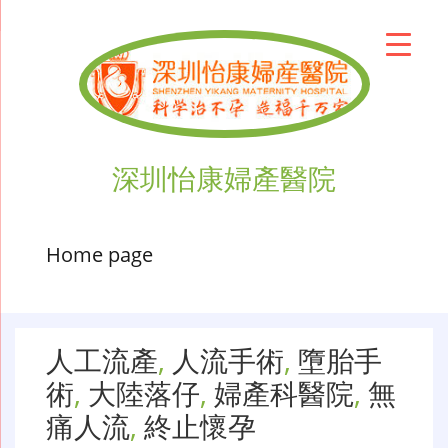
深圳怡康婦產醫院
Home page
人工流產
,
人流手術
,
墮胎手
術
,
大陸落仔
,
婦產科醫院
,
無
痛人流
,
終止懷孕