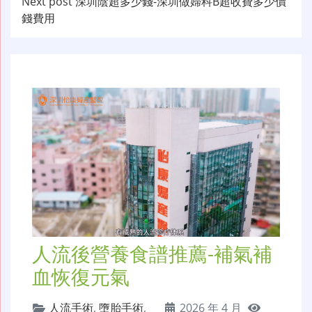
Next post
深圳陰超多少錢-深圳做婦科B超收費多少價
导
錢費用
航
人流後營養食譜推薦-補氣補
血恢復元氣
人流手術
,
墮胎手術
,
2026 年 4 月