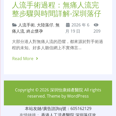
人流手術過程：無痛人流完
整步驟與時間詳解-深圳落仔
人流手術
,
大陸落仔
,
無
2026 年 6
痛人流
,
終止懷孕
月 19 日
209
大部分港人對無痛人流的恐懼，都來源於對手術過
程的未知。好多人聽信網上不實傳言…
Read More
Copyright © 2026
深圳怡康婦產醫院
All rights
reserved. Theme by
WordPress
本站友鏈/廣告諮詢q號：605162129
友情鏈接：
香港人工流產醫院
深圳落仔攻