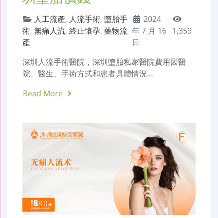
人工流產
,
人流手術
,
墮胎手
2024
術
,
無痛人流
,
終止懷孕
,
藥物流
年 7 月 16
1,359
產
日
深圳人流手術醫院，深圳墮胎私家醫院費用因醫
院、醫生、手術方式和患者具體情況…
Read More