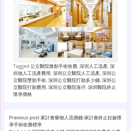
Tagged
公立醫院微創手術收費
,
深圳人工流產
,
深
圳做人工流產費用
,
深圳公立醫院人工流產
,
深圳公
立醫院墮胎手術
,
深圳公立醫院打胎多少錢
,
深圳公
立醫院打胎費用
,
深圳公立醫院落仔
,
深圳醫院終止
懷孕價格
文
Previous post
家計會藥物人流價錢-家計會終止妊娠懷
孕手術收費標準
章