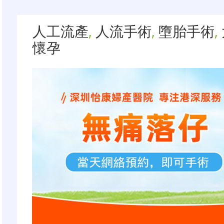
人工流產
,
人流手術
,
墮胎手術
,
懷孕