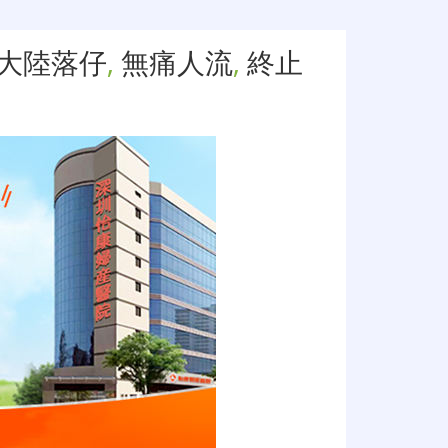
大陸落仔
,
無痛人流
,
終止