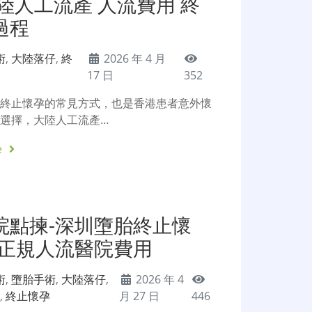
陸人工流產 人流費用 終
過程
術
,
大陸落仔
,
終
2026 年 4 月
17 日
352
是終止懷孕的常見方式，也是香港患者意外懷
選擇，大陸人工流產…
e
院點揀-深圳墮胎終止懷
圳正規人流醫院費用
術
,
墮胎手術
,
大陸落仔
,
2026 年 4
院
,
終止懷孕
月 27 日
446