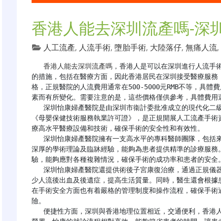
香港人能去深圳流產嗎-深
人工流產
,
人流手術
,
墮胎手術
,
大陸落仔
,
無痛人流
,
香港人能去深圳流產嗎
，香港人是可以在深圳進行人流手
的措施，包括在醫療方面，因此香港居民在深圳接受醫療服務
格，正規醫院的人流費用通常在500-5000元RMB不等，具
素而有所變化。需要注意的是，這些價格僅供參考，具體費用
   深圳怡康婦產醫院是由深圳市衞計委批准成立的現代化二級婦產專科醫院，具備《醫療機構執業許可證》和
《母嬰保健技術服務執業許可證》，是正規開展人工流產手術
療高水平醫療設備和技術，確保手術的安全性和有效性。

   深圳怡康婦產醫院擁有一支高水平的專科醫師團隊，包括來自北京、上海、廣州等三甲醫院的專家，他們具備
深厚的學術理論及臨牀經驗，能夠為患者提供精準的診療服務
驗，能夠應對各種複雜情況，確保手術的成功率和患者的安全。
   深圳怡康婦產醫院還提供術後子宮康復治療，通過正規儀器加速子宮各層肌肉組織的修復，促進子宮康復，減
少人流後出血及後遺症，提高生活質量。同時，醫生還會根據
在手術安全方面也有着嚴格的管理制度和操作流程，確保手術
險。

   便捷性方面，深圳與香港地理位置相近，交通便利，香港人來深圳就醫相對較為便捷，減少了路途上的奔波和