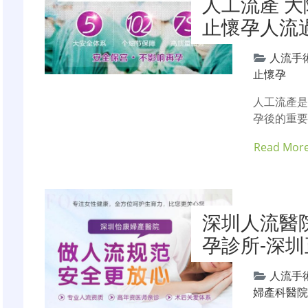
人工流產 大
止懷孕人流
人流手
止懷孕
人工流產
孕後的重要
Read Mor
深圳人流醫
孕診所-深
人流手
婦產科醫