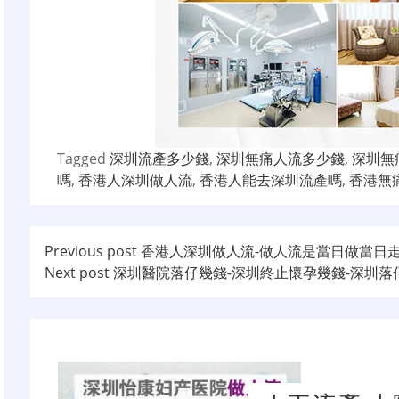
Tagged
深圳流產多少錢
,
深圳無痛人流多少錢
,
深圳無
嗎
,
香港人深圳做人流
,
香港人能去深圳流產嗎
,
香港無
文
Previous post
香港人深圳做人流-做人流是當日做當日走
Next post
深圳醫院落仔幾錢-深圳終止懷孕幾錢-深圳落
章
导
航