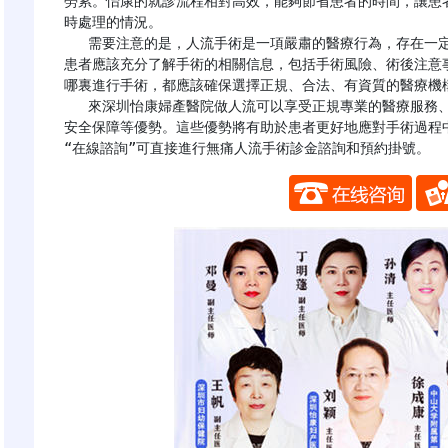
勞累。怡康的就診流程相對高效，能夠節省患者的時間，讓患
時處理的情況。

   需要注意的是，人流手術是一項嚴肅的醫療行為，存在一定的風險和對身體的影響。在決定進行人流手術前，
患者應該充分了解手術的相關信息，包括手術風險、術後注意
哪裏進行手術，都應該確保選擇正規、合法、有資質的醫療機構
   來深圳怡康婦產醫院做人流可以享受正規專業的醫療服務、高水平的專家團隊、人性化的服務質量和國際化的
安全保障等優勢。這些優勢將有助於患者更好地應對手術過程
“在線諮詢”可直接進行無痛人流手術診金諮詢和預約掛號。