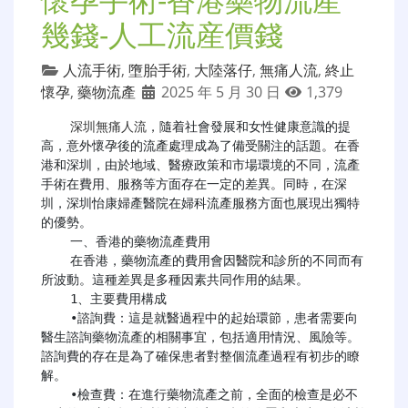
幾錢-人工流産價錢
人流手術
,
墮胎手術
,
大陸落仔
,
無痛人流
,
終止
懷孕
,
藥物流產
2025 年 5 月 30 日
1,379
深圳無痛人流
，隨着社會發展和女性健康意識的提
高，意外懷孕後的流產處理成為了備受關注的話題。在香
港和深圳，由於地域、醫療政策和市場環境的不同，流產
手術在費用、服務等方面存在一定的差異。同時，在深
圳，深圳怡康婦產醫院在婦科流產服務方面也展現出獨特
的優勢。

    一、香港的藥物流產費用​​

    在香港，藥物流產的費用會因醫院和診所的不同而有
所波動。這種差異是多種因素共同作用的結果。

    1、主要費用構成​​

    •諮詢費​​：這是就醫過程中的起始環節，患者需要向
醫生諮詢藥物流產的相關事宜，包括適用情況、風險等。
諮詢費的存在是為了確保患者對整個流產過程有初步的瞭
解。

    •檢查費​​：在進行藥物流產之前，全面的檢查是必不