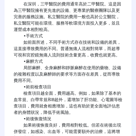
    在深圳，三甲醫院的費用通常高於二甲醫院。這是因
為三甲醫院擁有更先進的設備、更專業的醫療團隊以及更
完善的服務設施。私立醫院的費用一般也高於公立醫院，
私立醫院可能在環境、服務等軟環境方面投入更多，並且
運營成本相對較高。

    •手術方式​​

    如前面所述，不同手術方式存在技術和設備的差異，
這直接導致費用的不同。普通無痛人流相對簡單，而超導
可視和宮腔鏡無痛人流則技術含量更高，收費也就更高。

    •麻醉方式​​

    局部麻醉、全身麻醉和靜脈麻醉在使用的藥物、設備
的複雜程度以及麻醉師的要求等方面存在差異，從而導致
費用不同。

    ​​•術前檢查項目​​

    檢查項目越全面，費用越高。例如，如果除了基本的
血常規、白帶常規和B超外，還增加了肝功能、心電圖等檢
查項目，費用就會相應增加，這也有助於更全面地評估患
者的身體狀況，降低手術風險。

    •術後恢復情況​​

    如果術後恢復良好，費用相對較低。但若在術後出現
併發症，如感染、出血等，可能需要額外的治療，這將增