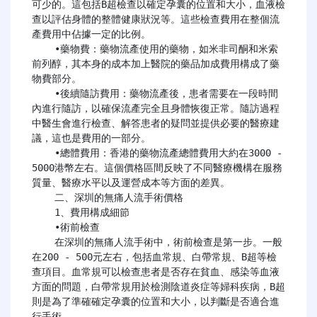
可少的。這包括B超檢查以確定孕囊的位置和大小，血液檢
查以評估身體的整體健康狀況等。這些檢查費用在整個流
產費用中佔據一定的比例。

    •藥物費​​：藥物流產使用的藥物，如米非司酮和米索
前列醇，其本身的成本加上醫院的藥品加成費用構成了藥
物費部分。

    •後續隨訪費用​​：藥物流產後，患者需要在一段時間
內進行隨訪，以確保流產完全且身體恢復正常。隨訪過程
中醫生會進行檢查、解答患者的疑問並提供必要的醫療建
議，這也是費用的一部分。

    •總體費用​​：香港的藥物流產總體費用大約在3000 - 
5000港幣左右。這個價格區間反映了不同醫療機構在服務
質量、醫療水平以及運營成本等方面的差異。

    二、深圳的無痛人流手術價格​​

    1、費用構成細節​​

    •術前檢查​​

    在深圳的無痛人流手術中，術前檢查是第一步。一般
在200 - 500元左右，包括血常規、白帶常規、B超等檢
查項目。血常規可以檢查患者是否存在貧血、感染等血液
方面的問題，白帶常規用於檢測陰道炎症等婦科疾病，B超
則是為了準確確定孕囊的位置和大小，以判斷是否適合進
行手術。
