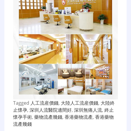
Tagged
人工流産價錢
,
大陸人工流産價錢
,
大陸終
止懷孕
,
深圳人流醫院邊間好
,
深圳無痛人流
,
終止
懷孕手術
,
藥物流產幾錢
,
香港藥物流產
,
香港藥物
流產幾錢