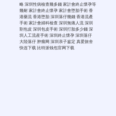
略
深圳性病檢查幾多錢
家計會終止懷孕等
幾耐
家計會終止懷孕
家計會堕胎手術
香
港藥流
香港堕胎
深圳落仔幾錢
香港流產
手術
家計會婦科檢查
深圳無痛人流
深圳
割包皮
深圳包皮手術
深圳打胎多少錢
深
圳人工流産手術
深圳終止懷孕
深圳落仔
大陸落仔
肿瘤网
深圳亲子鉴定
真爱旅舍
快连下载
比特派钱包官网下载