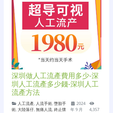
深圳做人工流產費用多少-深
圳人工流產多少錢-深圳人工
流產方法
人工流產
,
人流手術
,
墮胎手
2024
術
,
大陸落仔
,
無痛人流
,
終止懷
年 9 月
4,357