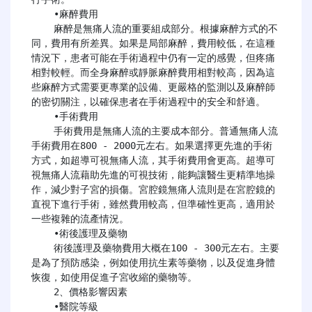
    ​​•麻醉費用​​

    麻醉是無痛人流的重要組成部分。根據麻醉方式的不
同，費用有所差異。如果是局部麻醉，費用較低，在這種
情況下，患者可能在手術過程中仍有一定的感覺，但疼痛
相對較輕。而全身麻醉或靜脈麻醉費用相對較高，因為這
些麻醉方式需要更專業的設備、更嚴格的監測以及麻醉師
的密切關注，以確保患者在手術過程中的安全和舒適。

    •手術費用​​

    手術費用是無痛人流的主要成本部分。普通無痛人流
手術費用在800 - 2000元左右。如果選擇更先進的手術
方式，如超導可視無痛人流，其手術費用會更高。超導可
視無痛人流藉助先進的可視技術，能夠讓醫生更精準地操
作，減少對子宮的損傷。宮腔鏡無痛人流則是在宮腔鏡的
直視下進行手術，雖然費用較高，但準確性更高，適用於
一些複雜的流產情況。

    •術後護理及藥物​​

    術後護理及藥物費用大概在100 - 300元左右。主要
是為了預防感染，例如使用抗生素等藥物，以及促進身體
恢復，如使用促進子宮收縮的藥物等。

    ​​2、價格影響因素​​

    •醫院等級​​
