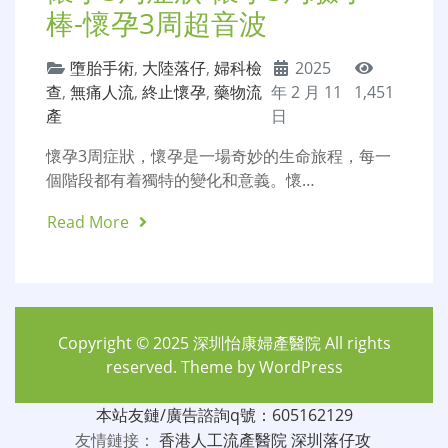
棒-懷孕3周超音波
墮胎手術
,
大陸落仔
,
婦科檢
2025
查
,
無痛人流
,
終止懷孕
,
藥物流
年 2 月 11
1,451
產
日
懷孕3周症狀，懷孕是一場奇妙的生命旅程，每一
個階段都有着獨特的變化和意義。懷…
Read More
Copyright © 2025
深圳怡康婦產醫院
All rights
reserved. Theme by
WordPress
本站友鏈/廣告諮詢q號：605162129
友情鏈接：
香港人工流產醫院
深圳落仔攻