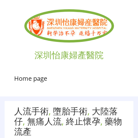
深圳怡康婦產醫院
Home page
人流手術
,
墮胎手術
,
大陸落
仔
,
無痛人流
,
終止懷孕
,
藥物
流產