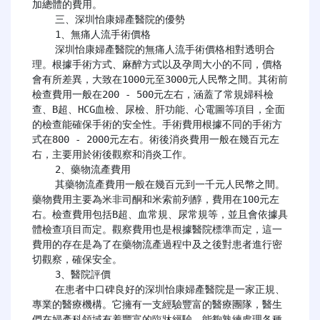
加總體的費用。

    三、深圳怡康婦產醫院的優勢​​

    1、​​無痛人流手術價格​​

    深圳怡康婦產醫院的無痛人流手術價格相對透明合
理。根據手術方式、麻醉方式以及孕周大小的不同，價格
會有所差異，大致在1000元至3000元人民幣之間。其術前
檢查費用一般在200 - 500元左右，涵蓋了常規婦科檢
查、B超、HCG血檢、尿檢、肝功能、心電圖等項目，全面
的檢查能確保手術的安全性。手術費用根據不同的手術方
式在800 - 2000元左右。術後消炎費用一般在幾百元左
右，主要用於術後觀察和消炎工作。

    ​​2、藥物流產費用​​

    其藥物流產費用一般在幾百元到一千元人民幣之間。
藥物費用主要為米非司酮和米索前列醇，費用在100元左
右。檢查費用包括B超、血常規、尿常規等，並且會依據具
體檢查項目而定。觀察費用也是根據醫院標準而定，這一
費用的存在是為了在藥物流產過程中及之後對患者進行密
切觀察，確保安全。

    3、醫院評價​​

    在患者中口碑良好的深圳怡康婦產醫院是一家正規、
專業的醫療機構。它擁有一支經驗豐富的醫療團隊，醫生
們在婦產科領域有着豐富的臨牀經驗，能夠熟練處理各種