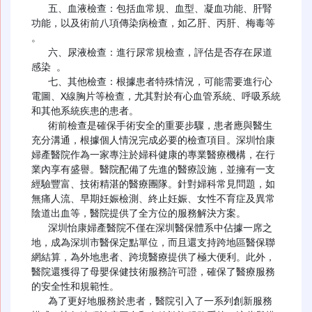
   五、血液檢查：包括血常規、血型、凝血功能、肝腎
功能，以及術前八項傳染病檢查，如乙肝、丙肝、梅毒等 
。

   六、尿液檢查：進行尿常規檢查，評估是否存在尿道
感染 。

   七、其他檢查：根據患者特殊情況，可能需要進行心
電圖、X線胸片等檢查，尤其對於有心血管系統、呼吸系統
和其他系統疾患的患者。

   術前檢查是確保手術安全的重要步驟，患者應與醫生
充分溝通，根據個人情況完成必要的檢查項目。深圳怡康
婦產醫院作為一家專注於婦科健康的專業醫療機構，在行
業內享有盛譽。醫院配備了先進的醫療設施，並擁有一支
經驗豐富、技術精湛的醫療團隊。針對婦科常見問題，如
無痛人流、早期妊娠檢測、終止妊娠、女性不育症及異常
陰道出血等，醫院提供了全方位的服務解決方案。

   深圳怡康婦產醫院不僅在深圳醫保體系中佔據一席之
地，成為深圳市醫保定點單位，而且還支持跨地區醫保聯
網結算，為外地患者、跨境醫療提供了極大便利。此外，
醫院還獲得了母嬰保健技術服務許可證，確保了醫療服務
的安全性和規範性。

   為了更好地服務於患者，醫院引入了一系列創新服務