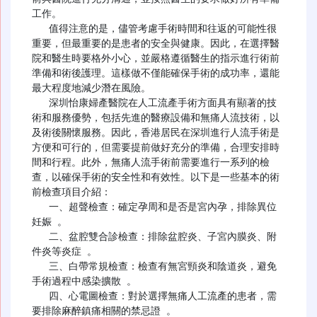
工作。

   值得注意的是，儘管考慮手術時間和往返的可能性很
重要，但最重要的是患者的安全與健康。因此，在選擇醫
院和醫生時要格外小心，並嚴格遵循醫生的指示進行術前
準備和術後護理。這樣做不僅能確保手術的成功率，還能
最大程度地減少潛在風險。

   深圳怡康婦產醫院在人工流產手術方面具有顯著的技
術和服務優勢，包括先進的醫療設備和無痛人流技術，以
及術後關懷服務。因此，香港居民在深圳進行人流手術是
方便和可行的，但需要提前做好充分的準備，合理安排時
間和行程。此外，無痛人流手術前需要進行一系列的檢
查，以確保手術的安全性和有效性。以下是一些基本的術
前檢查項目介紹：

   一、超聲檢查：確定孕周和是否是宮內孕，排除異位
妊娠 。

   二、盆腔雙合診檢查：排除盆腔炎、子宮內膜炎、附
件炎等炎症 。

   三、白帶常規檢查：檢查有無宮頸炎和陰道炎，避免
手術過程中感染擴散 。

   四、心電圖檢查：對於選擇無痛人工流產的患者，需
要排除麻醉鎮痛相關的禁忌證 。
