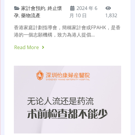
家計會預約
,
終止懷
2024 年 6
孕
,
藥物流產
月 10 日
1,832
香港家庭計劃指導會，簡稱家計會或FPAHK，是香
港的一個志願機構，致力為港人提倡…
Read More