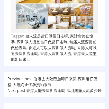
Tagged
做人流是當日做當日走嗎
,
家計會終止懷
孕
,
深圳做人流是當日做當日走嗎
,
無痛人流要提前
做檢查嗎
,
香港人可以去深圳做人流嗎
,
香港人可以
過去深圳流產嗎
,
香港人深圳做人流
,
香港去大陸墮
胎即日來回
文
Previous post
香港去大陸墮胎即日來回-深圳落仔價
格-大陸終止懷孕預約限制
章
Next post
香港人能去深圳流產嗎-深圳無痛人流多少錢
导
航