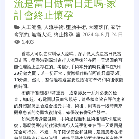
流是當日做當日走嗎-家
計會終止懷孕
人工流產
,
人流手術
,
墮胎手術
,
大陸落仔
,
家計
會預約
,
無痛人流
,
終止懷孕
2024 年 8 月 24 日
6,403
香港人可以去深圳做人流嗎
，
深圳做人流是當日做當
日走嗎
，從香港到深圳進行人流手術並在同一天返回的可
能性理論上是存在的。考慮到手術本身的時長通常在5到
20分鐘之間，若一切正常，實際操作時間可能只需要5到
10分鐘。然而，整個過程還需要包括術前準備和術後恢復
的時間。

   術前準備階段非常重要，通常涉及一系列必要的檢
查，如B超、心電圖以及血常規等，這些檢查旨在評估患者
的身體狀況是否適合接受手術。術後，則需要一段時間來
觀察患者的身體恢復情況，確保沒有併發症發生。

   如果患者身體健康、手術過程順利且術後能夠快速恢
復，那麼從香港前往深圳進行人流手術並在同一天返回是
完全可行的。不過，為了確保安全和健康，建議患者在術
前與醫院進行充分溝通，並按照醫生的要求做好所有準備