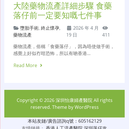
大陸藥物流產詳細步驟 食藥
落仔前一定要知嘅七件事
墮胎手術
,
終止懷孕
,
2026 年 4 月
藥物流產
19 日
411
藥物流產，俗稱「食藥落仔」，因為唔使做手術，
感覺上好似冇咁恐怖，所以有啲香港…
Read More
Copyright © 2026
深圳怡康婦產醫院
All rights
reserved. Theme by
WordPress
本站友鏈/廣告諮詢q號：605162129
友情鏈接：
香港人工流產醫院
深圳落仔攻