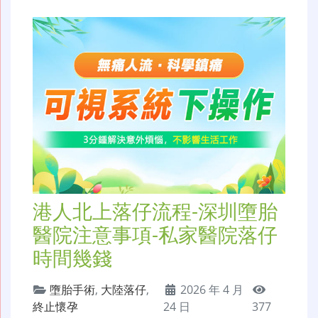
港人北上落仔流程-深圳墮胎
醫院注意事項-私家醫院落仔
時間幾錢
墮胎手術
,
大陸落仔
,
2026 年 4 月
終止懷孕
24 日
377