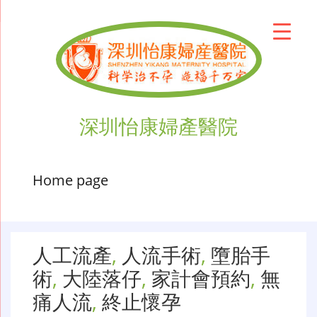
深圳怡康婦產醫院
Home page
人工流產
,
人流手術
,
墮胎手
術
,
大陸落仔
,
家計會預約
,
無
痛人流
,
終止懷孕