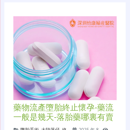
航
藥物流產墮胎終止懷孕-藥流
一般是幾天-落胎藥哪裏有賣
墮胎手術
,
大陸落仔
,
終
2025 年 8