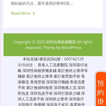
期妊娠的方法，通常適用於懷孕6至…
Read More
Copyright © 2025
深圳怡康婦產醫院
All rights
reserved. Theme by
WordPress
本站友鏈/廣告諮詢q號：605162129
友情鏈接：
香港人工流產醫院
深圳落仔攻
略
深圳性病檢查幾多錢
家計會終止懷孕等
幾耐
家計會終止懷孕
家計會堕胎手術
香
預
港藥流
香港堕胎
深圳落仔幾錢
香港流產
手術
家計會婦科檢查
深圳無痛人流
深圳
約
割包皮
深圳包皮手術
深圳打胎多少錢
深
圳人工流産手術
深圳終止懷孕
深圳落仔
掛
大陸落仔
肿瘤网
深圳亲子鉴定
真爱旅舍