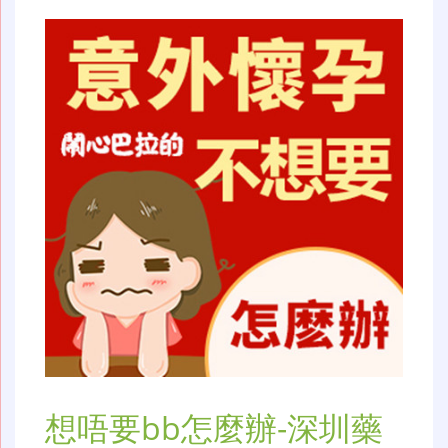
想唔要bb怎麼辦-深圳藥