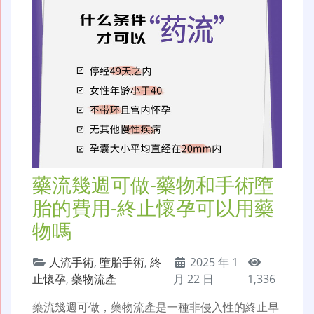
藥流幾週可做-藥物和手術墮
胎的費用-終止懷孕可以用藥
物嗎
人流手術
,
墮胎手術
,
終
2025 年 1
止懷孕
,
藥物流產
月 22 日
1,336
藥流幾週可做，藥物流產是一種非侵入性的終止早