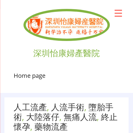
深圳怡康婦產醫院
Home page
人工流產
,
人流手術
,
墮胎手
術
,
大陸落仔
,
無痛人流
,
終止
懷孕
,
藥物流產