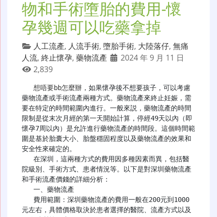
物和手術墮胎的費用-懷
孕幾週可以吃藥拿掉
人工流產
,
人流手術
,
墮胎手術
,
大陸落仔
,
無痛
人流
,
終止懷孕
,
藥物流產
2024 年 9 月 11 日
2,839
想唔要bb怎麼辦
，如果懷孕後不想要孩子，可以考慮
藥物流產或手術流產兩種方式。藥物流產來終止妊娠，需
要在特定的時間範圍內進行。一般來説，藥物流產的時間
限制是從末次月經的第一天開始計算，停經49天以內（即
懷孕7周以內）是允許進行藥物流產的時間段。這個時間範
圍是基於胎囊大小、胎盤穩固程度以及藥物流產的效果和
安全性來確定的。

   在深圳，這兩種方式的費用因多種因素而異，包括醫
院級別、手術方式、患者情況等。以下是對深圳藥物流產
和手術流產價錢的詳細分析：

   一、藥物流產

   費用範圍：深圳藥物流產的費用一般在200元到1000
元左右，具體價格取決於患者選擇的醫院、流產方式以及