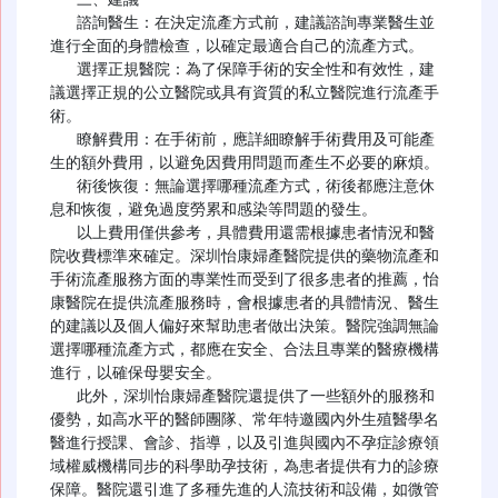
   諮詢醫生：在決定流產方式前，建議諮詢專業醫生並
進行全面的身體檢查，以確定最適合自己的流產方式。

   選擇正規醫院：為了保障手術的安全性和有效性，建
議選擇正規的公立醫院或具有資質的私立醫院進行流產手
術。

   瞭解費用：在手術前，應詳細瞭解手術費用及可能產
生的額外費用，以避免因費用問題而產生不必要的麻煩。

   術後恢復：無論選擇哪種流產方式，術後都應注意休
息和恢復，避免過度勞累和感染等問題的發生。

   以上費用僅供參考，具體費用還需根據患者情況和醫
院收費標準來確定。深圳怡康婦產醫院提供的藥物流產和
手術流產服務方面的專業性而受到了很多患者的推薦，怡
康醫院在提供流產服務時，會根據患者的具體情況、醫生
的建議以及個人偏好來幫助患者做出決策。醫院強調無論
選擇哪種流產方式，都應在安全、合法且專業的醫療機構
進行，以確保母嬰安全。

   此外，深圳怡康婦產醫院還提供了一些額外的服務和
優勢，如高水平的醫師團隊、常年特邀國內外生殖醫學名
醫進行授課、會診、指導，以及引進與國內不孕症診療領
域權威機構同步的科學助孕技術，為患者提供有力的診療
保障。醫院還引進了多種先進的人流技術和設備，如微管