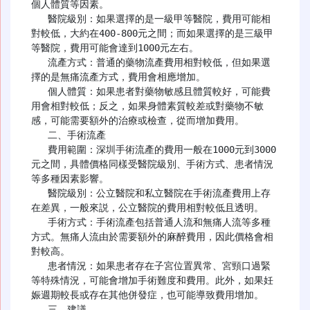
個人體質等因素。

   醫院級別：如果選擇的是一級甲等醫院，費用可能相
對較低，大約在400-800元之間；而如果選擇的是三級甲
等醫院，費用可能會達到1000元左右。

   流產方式：普通的藥物流產費用相對較低，但如果選
擇的是無痛流產方式，費用會相應增加。

   個人體質：如果患者對藥物敏感且體質較好，可能費
用會相對較低；反之，如果身體素質較差或對藥物不敏
感，可能需要額外的治療或檢查，從而增加費用。

   二、手術流產

   費用範圍：深圳手術流產的費用一般在1000元到3000
元之間，具體價格同樣受醫院級別、手術方式、患者情況
等多種因素影響。

   醫院級別：公立醫院和私立醫院在手術流產費用上存
在差異，一般來説，公立醫院的費用相對較低且透明。

   手術方式：手術流產包括普通人流和無痛人流等多種
方式。無痛人流由於需要額外的麻醉費用，因此價格會相
對較高。

   患者情況：如果患者存在子宮位置異常、宮頸口過緊
等特殊情況，可能會增加手術難度和費用。此外，如果妊
娠週期較長或存在其他併發症，也可能導致費用增加。

   三、建議
