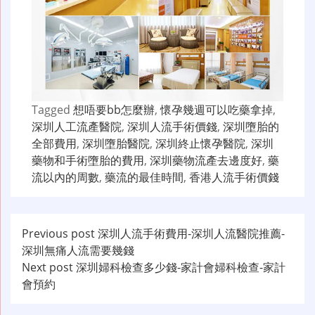
Tagged
想唔要bb怎麼辦
,
懷孕幾週可以吃藥拿掉
,
深圳人工流產醫院
,
深圳人流手術價錢
,
深圳墮胎的
全部費用
,
深圳墮胎醫院
,
深圳終止懷孕醫院
,
深圳
藥物和手術墮胎的費用
,
深圳藥物流產去邊度好
,
藥
流以內的周數
,
藥流的最佳時間
,
香港人流手術價錢
文
Previous post
深圳人流手術費用-深圳人流醫院推薦-
深圳無痛人流需要幾錢
章
Next post
深圳婦科檢查多少錢-家計會婦科檢查-家計
导
會預約