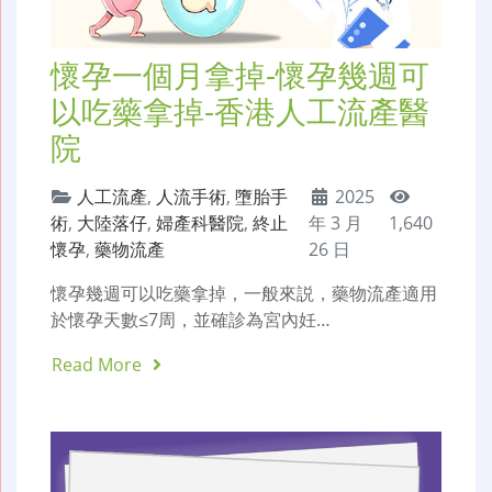
懷孕一個月拿掉-懷孕幾週可
以吃藥拿掉-香港人工流產醫
院
人工流產
,
人流手術
,
墮胎手
2025
術
,
大陸落仔
,
婦產科醫院
,
終止
年 3 月
1,640
懷孕
,
藥物流產
26 日
懷孕幾週可以吃藥拿掉，一般來説，藥物流產適用
於懷孕天數≤7周，並確診為宮內妊…
Read More