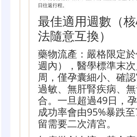
日往返行程。
最佳適用週數（核
法隨意互換）
藥物流產：嚴格限定於
週內），醫學標準末次
周，僅孕囊細小、確認
過敏、無肝腎疾病、無
合。一旦超過49日，
成功率會由95%暴跌至
留需要二次清宮。