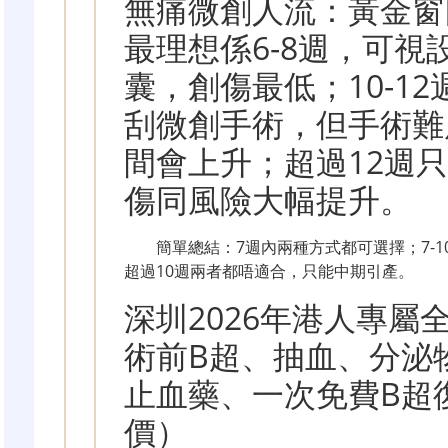
無痛微創人流：黃金窗口
最理想係6-8週，可視
囊，創傷最低；10-1
刮微創手術，但手術難
間會上升；超過12週
傷同風險大幅提升。
簡單總結：7週內兩種方式都可選擇；7-
超過10週兩者都唔適合，只能中期引產。
深圳2026年港人專屬
術前B超、抽血、分泌
止血藥、一次免費B超
價）