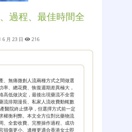
用、過程、最佳時間全
 6 月 23 日
216
產、無痛微創人流兩種方式之間做選
功率、總花費、恢復週期差異極大，
格高低做決定，最後出現藥流不全需
藥流排期漫長、私家人流收費動輒數
婦產醫院終止懷孕，但選擇方式前一定
求權衡利弊。本文全方位對比藥物流
周、全套收費、完整操作過程、成功
宮損傷更小、邊種更適合香港女士即