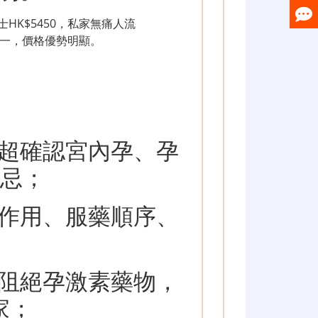
HK$5450，私家無痛人流
之一，價格優勢明顯。
超確認宮內孕、孕
禁忌；
作用、服藥順序、
阻絕孕激素藥物，
家；