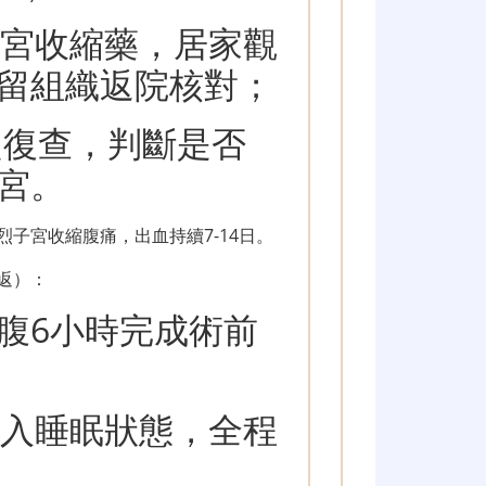
子宮收縮藥，居家觀
留組織返院核對；
超復查，判斷是否
宮。
子宮收縮腹痛，出血持續7-14日。
返）：
腹6小時完成術前
進入睡眠狀態，全程