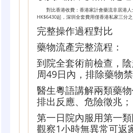
對比香港收費：香港家計會藥流非居港人士
HK$6430起，深圳全套費用僅香港私家三分
完整操作過程對比
藥物流產完整流程：
到院全套術前檢查，陰
周49日內，排除藥物
醫生粵語講解兩類藥物
排出反應、危險徵兆；
第一日院內服用第一類
觀察1小時無異常可返