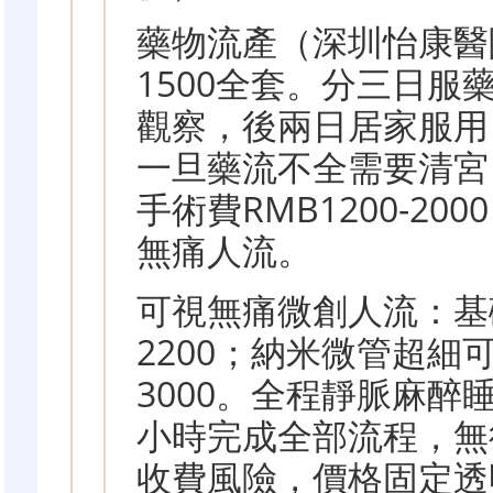
藥物流產（深圳怡康醫院
1500全套。分三日服
觀察，後兩日居家服用
一旦藥流不全需要清宮
手術費RMB1200-2
無痛人流。
可視無痛微創人流：基礎
2200；納米微管超細可
3000。全程靜脈麻醉睡
小時完成全部流程，無
收費風險，價格固定透