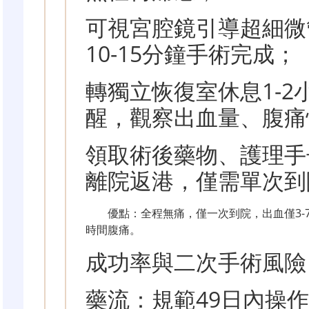
可視宮腔鏡引導超細微
10-15分鐘手術完成；
轉獨立恢復室休息1-2
醒，觀察出血量、腹痛
領取術後藥物、護理手
離院返港，僅需單次到
優點：全程無痛，僅一次到院，出血僅3-
時間腹痛。
成功率與二次手術風險
藥流：規範49日內操