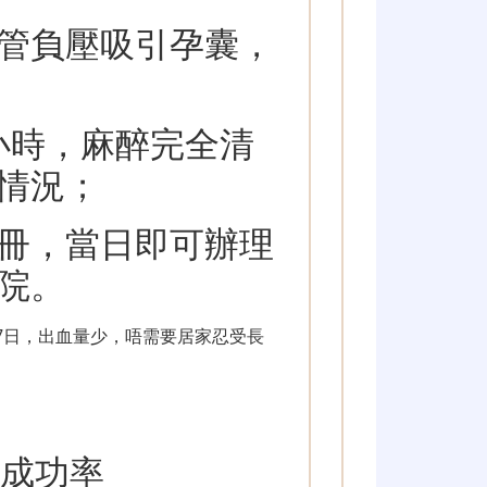
管負壓吸引孕囊，
小時，麻醉完全清
情況；
冊，當日即可辦理
院。
7日，出血量少，唔需要居家忍受長
作成功率