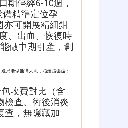
期停經6-10週，
設備精準定位孕
2週亦可開展精細鉗
度、出血、恢復時
只能做中期引產，創
10週只能做無痛人流，唔建議藥流；
全包收費對比（含
物檢查、術後消炎
復查，無隱藏加