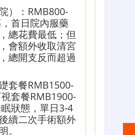
）：RMB800-
藥，首日院內服藥
，總花費最低；但
，會額外收取清宮
000，總開支反而超過
套餐RMB1500-
視套餐RMB1900-
眠狀態，單日3-4
後續二次手術額外
明。