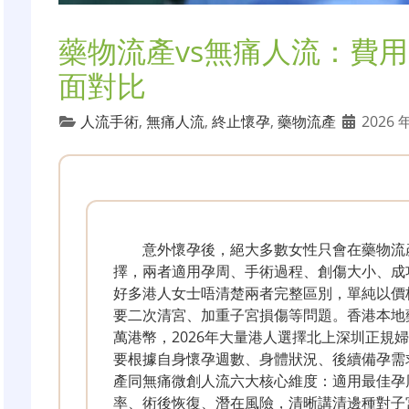
藥物流產vs無痛人流：費
面對比
人流手術
,
無痛人流
,
終止懷孕
,
藥物流產
2026 年
意外懷孕後，絕大多數女性只會在藥物流
擇，兩者適用孕周、手術過程、創傷大小、成
好多港人女士唔清楚兩者完整區別，單純以價
要二次清宮、加重子宮損傷等問題。香港本地
萬港幣，2026年大量港人選擇北上深圳正規
要根據自身懷孕週數、身體狀況、後續備孕需
產同無痛微創人流六大核心維度：適用最佳孕
率、術後恢復、潛在風險，清晰講清邊種對子