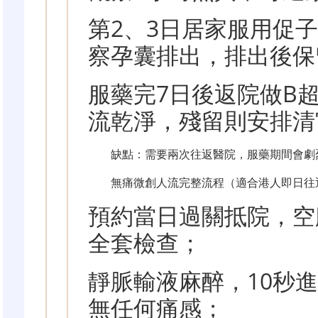
第2、3日居家服用促
察孕囊排出，排出後保
服藥完7日後返院做B
流乾淨，殘留則安排清
缺點：需要兩次往返醫院，服藥期間會劇烈
無痛微創人流完整流程（適合港人即日往
預約當日過關抵院，空
全套檢查；
靜脈輸液麻醉，10秒
無任何痛感；