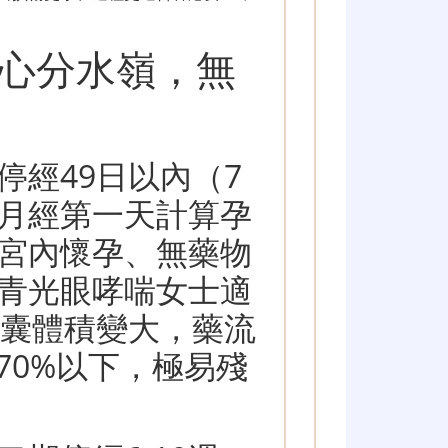
心分水嶺，無
停經49日以內（7
月經第一天計算孕
宮內懷孕、無藥物
青光眼哮喘女士適
孕囊體積變大，藥流
70%以下，極易殘