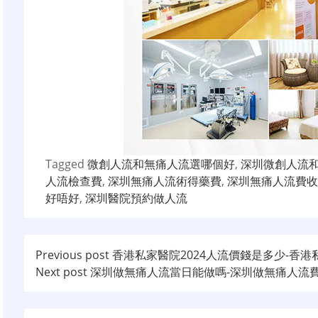
Tagged
微創人流和無痛人流選哪個好
,
深圳微創人流
人流檢查費
,
深圳無痛人流術得藥費
,
深圳無痛人流費收
好唔好
,
深圳醫院預約做人流
文
Previous post
香港私家醫院2024人流價錢是多少-香
Next post
深圳做無痛人流當日能做嗎-深圳做無痛人流
章
导