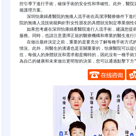
控引導下進行手術，確保手術的安全性和準確性。此外，醫院
後護理方案。

   深圳怡康婦產醫院的無痛人流手術在高潔淨醫療條件下進行，具有嚴格的消毒條件並提供嚴密的術後觀察。醫
院的無痛人流技術能夠針對女性朋友的具體狀況制定專業個性
   如果您考慮在深圳怡康婦產醫院進行人流手術，建議您提前預約並諮詢相關事宜，以確保能夠得到及時的醫療
服務。同時，也請注意選擇正規的醫療機構和專業的醫生進行治
   在做出最終決定之前，重要的是要充分了解每種手術方式的具體細節，包括手術過程、可能的風險和術後恢復
情況。此外，與醫生的溝通也是至關重要的，怡康醫院可以提
住，每個人的身體狀況和需求都是獨特的，因此沒有一種手術
為自己的健康和未來做出更明智的決策，您可以通過點擊下方“