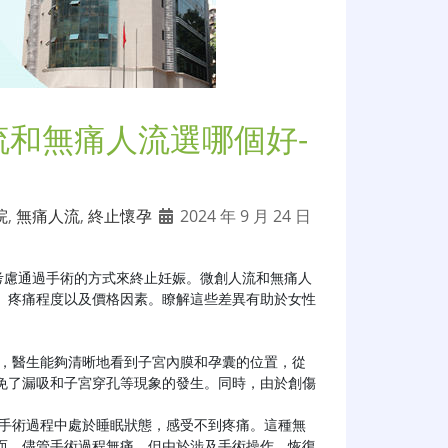
流和無痛人流選哪個好-
院
,
無痛人流
,
終止懷孕
2024 年 9 月 24 日
考慮通過手術的方式來終止妊娠。微創人流和無痛人
、疼痛程度以及價格因素。瞭解這些差異有助於女性
免了漏吸和子宮穿孔等現象的發生。同時，由於創傷
而，儘管手術過程無痛，但由於涉及手術操作，恢復