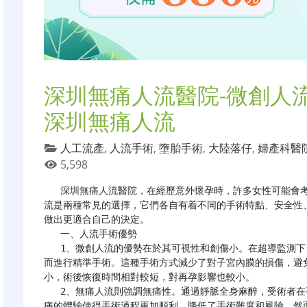
深圳無痛人流醫院-微創人
深圳無痛人流
人工流產
,
人流手術
,
墮胎手術
,
大陸落仔
,
婦產科醫
5,598
深圳無痛人流醫院
，在經歷意外懷孕時，許多女性可能會
流是兩種常見的選擇，它們各自有着不同的手術特點、安全性
做出更適合自己的決定。

   一、人流手術優勢

   1、微創人流的優勢在於其可視性和創傷小。在超導監測下，醫生能夠清晰地看到子宮內膜和孕囊的位置，從
而進行精準手術。這種手術方式減少了對子宮內膜的損傷，避
小，術後恢復時間相對較短，對再孕影響也較小。

   2、無痛人流則強調無痛性。通過靜脈全身麻醉，受術者在手術過程中處於睡眠狀態，感受不到疼痛。這種無
痛的體驗使得手術過程更加順利，降低了手術難度和風險。然