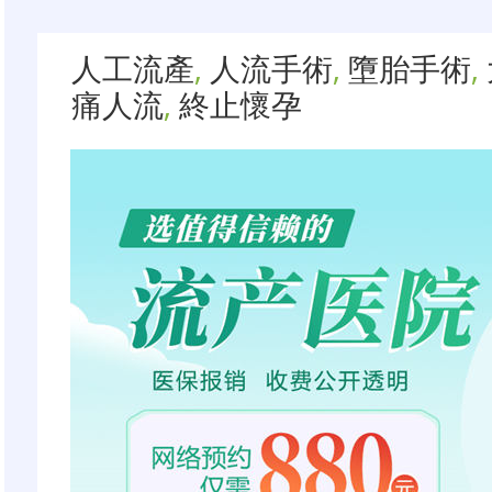
人工流產
,
人流手術
,
墮胎手術
,
痛人流
,
終止懷孕