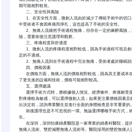
期可能相對較長。

   二、安全性與風險

   1、在安全性方面，微創人流由於減少了傳統手術中的切口相關風險，因此安全性較高。此外，由於手術過程
中受術者不會因疼痛而掙扎，這也提高了手術的安全性。

   2、無痛人流雖然手術過程無痛，但存在一定的麻醉風險，如麻醉藥物過敏等。術後可能存在感染、出血等風
險，需要術後注意護理和觀察。

   三、疼痛程度與舒適度

   1、微創人流的疼痛程度相對較低，因為手術過程可視且創傷小。但由於需要局部麻醉或全身麻醉，仍會有一
定的不適感。

   2、無痛人流則在手術過程中完全無痛，受術者處於睡眠狀態。但術後醒來時可能會感到一定的疼痛和不適。

   四、價格因素

   在價格方面，無痛人流的價格相對較低，因為其主要成本在於麻醉藥物和麻醉師的費用。而微創人流由於採用
了更先進的設備和技術，價格可能相對較高。

   五、選擇建議

   選擇手術方式時，應根據個人情況、經濟條件、疼痛耐受度以及醫生的建議來綜合考慮。如果經濟條件允許且
對疼痛較為敏感，可以選擇微創人流；如果更注重價格因素且
出決定前，諮詢專業醫生並進行全面的身體檢查是非常重要的。
   術後護理也是不可忽視的一環。無論選擇哪種手術方式，術後都應注意休息和護理，避免感染和併發症的發
生。

   在深圳，深圳怡康婦產醫院是一家專業的婦產科醫院，提供多種無痛人流技術，包括宮腔鏡取胚術、超導可視
無痛人流術、雙腔減壓無痛人流術等。醫院採用的雙腔無痛人