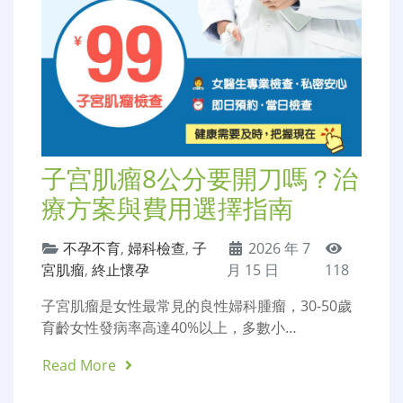
子宫肌瘤8公分要開刀嗎？治
療方案與費用選擇指南
不孕不育
,
婦科檢查
,
子
2026 年 7
宮肌瘤
,
終止懷孕
月 15 日
118
子宮肌瘤是女性最常見的良性婦科腫瘤，30-50歲
育齡女性發病率高達40%以上，多數小…
Read More