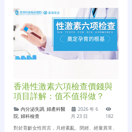
香港性激素六項檢查價錢與
項目詳解：值不值得做？
內分泌失調
,
婦產科醫
2026 年 6
院
,
婦科檢查
月 23 日
182
對於育齡女性而言，月經紊亂、閉經、經量異常、