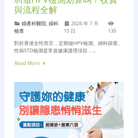
與流程全解
婦產科醫院
,
婦科
2026 年 7 月
檢查
15 日
130
對於香港女性而言，定期做HPV檢測、婦科篩查、
性病STD檢測是常規健康護理項目，…
Read More