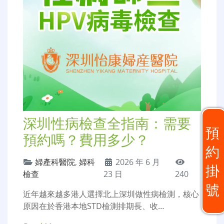
深圳性病檢查全指南：需要
預
預約嗎？費用多少？
約
婦產科醫院
,
婦科
2026 年 6 月
掛
檢查
23 日
240
號
近年越來越多港人選擇北上深圳做性病檢測，核心
原因在於香港本地STD檢測排期長、收…