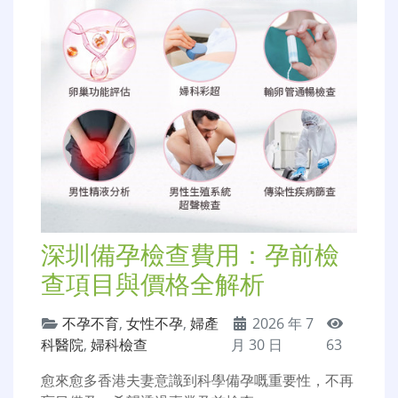
深圳備孕檢查費用：孕前檢
查項目與價格全解析
不孕不育
,
女性不孕
,
婦產
2026 年 7
科醫院
,
婦科檢查
月 30 日
63
愈來愈多香港夫妻意識到科學備孕嘅重要性，不再