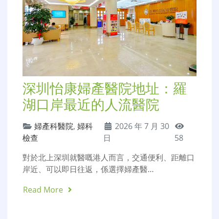
深圳怡康婦產醫院地址：羅
湖口岸最近的人流醫院
婦產科醫院
,
婦科
2026 年 7 月 30
檢查
日
58
對於北上深圳就醫嘅港人而言，交通便利、距離口
岸近、可以即日往返，係選擇婦產醫…
Read More