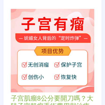
子宫肌瘤8公分要開刀嗎？大