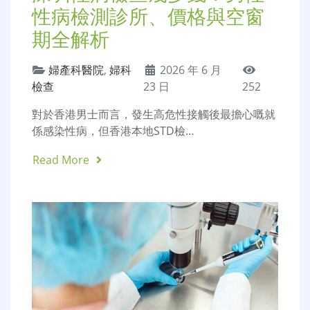
性病檢測診所、價格與空窗
期全解析
婦產科醫院
,
婦科
2026 年 6 月
檢查
23 日
252
對於香港男士而言，發生高危性接觸後最擔心嘅就
係感染性病，但香港本地STD檢…
Read More