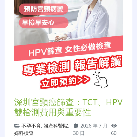
深圳宮頸癌篩查：TCT、HPV
雙檢測費用與重要性
不孕不育
,
婦產科醫院
,
2026 年 7 月
婦科檢查
30 日
60