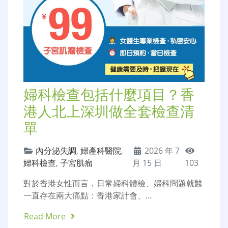
婦科檢查包括什麼項目？香
港人北上深圳做全套檢查清
單
內分泌失調
,
婦產科醫院
,
2026 年 7
婦科檢查
,
子宮肌瘤
月 15 日
103
對於香港女性而言，日常婦科體檢、婦科問題就醫
一直存在兩大痛點：香港家計會、…
Read More