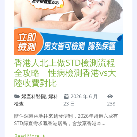
香港人北上做STD檢測流程
全攻略｜性病檢測香港vs大
陸收費對比
婦產科醫院
,
婦科
2026 年 6 月
檢查
23 日
238
隨住深港兩地往來越發便利，2026年超過六成有
STD篩查需求嘅香港居民，會放棄香港本…
Read More