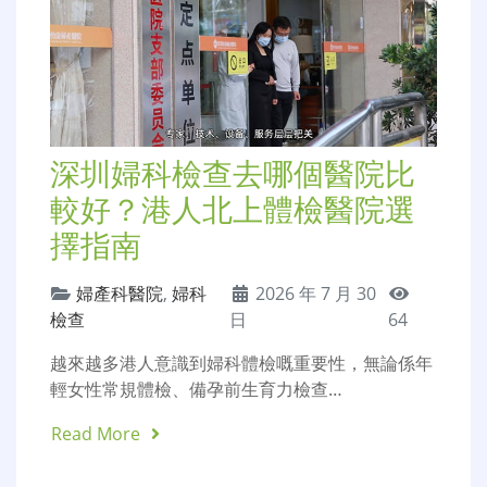
深圳婦科檢查去哪個醫院比
較好？港人北上體檢醫院選
擇指南
婦產科醫院
,
婦科
2026 年 7 月 30
檢查
日
64
越來越多港人意識到婦科體檢嘅重要性，無論係年
輕女性常規體檢、備孕前生育力檢查…
Read More