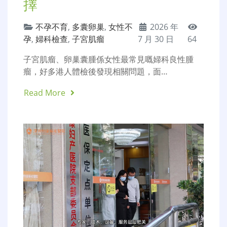
擇
不孕不育
,
多囊卵巢
,
女性不
2026 年
孕
,
婦科檢查
,
子宮肌瘤
7 月 30 日
64
子宮肌瘤、卵巢囊腫係女性最常見嘅婦科良性腫
瘤，好多港人體檢後發現相關問題，面…
Read More