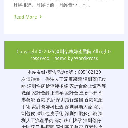
月經推遲、月經提前、月經量少、月…
Read More
Copyright © 2026
深圳怡康婦產醫院
All rights
reserved. Theme by
WordPress
本站友鏈/廣告諮詢q號：605162129
友情鏈接：
香港人工流產醫院
深圳落仔攻
略
深圳性病檢查幾多錢
家計會終止懷孕等
幾耐
家計會終止懷孕
家計會堕胎手術
香
港藥流
香港堕胎
深圳落仔幾錢
香港流產
手術
家計會婦科檢查
深圳無痛人流
深圳
割包皮
深圳包皮手術
深圳打胎多少錢
深
圳人工流産手術
深圳終止懷孕
深圳落仔
大陸落仔
肿瘤网
深圳亲子鉴定
真爱旅舍