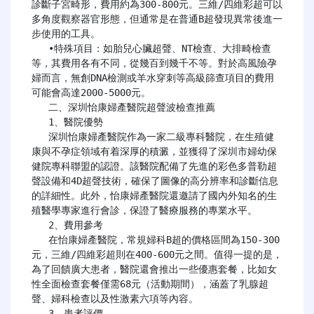
診斷子宮畸形，費用約為300-800元。三維/四維彩超可以
多角度觀察器官形態，但通常是在普通B超發現異常後進一
步使用的工具。

   •特殊項目：如胎兒心臟超聲、NT檢查、大排畸檢查
等，其費用各有不同，從幾百到幾千不等。對於高風險孕
婦而言，無創DNA檢測或羊水穿刺等高級篩查項目的費用
可能會高達2000-5000元。

   二、深圳怡康婦產醫院超聲波檢查推薦

   1、醫院優勢

   深圳怡康婦產醫院作為一家二級專科醫院，在生殖健
康與不孕症領域有着深厚的積澱，並獲得了深圳市婦幼保
健院專科聯盟的認證。該醫院配備了先進的彩色多普勒超
聲設備和4D超聲技術，確保了圖像的高分辨率和診斷信息
的詳細性。此外，怡康婦產醫院還邀請了國內外知名的生
殖醫學專家進行會診，保證了醫療服務的專業水平。

   2、費用參考

   在怡康婦產醫院，常規婦科B超的價格區間為150-300
元，三維/四維彩超則在400-600元之間。值得一提的是，
為了回饋廣大患者，醫院還會推出一些優惠套餐，比如女
性全面檢查套餐僅需68元（活動期間），涵蓋了乳腺超
聲、婦科檢查以及性激素六項等內容。

   3、患者評價
