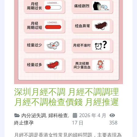
深圳月經不調 月經不調調理
月經不調檢查價錢 月經推遲
內分泌失調
,
婦科檢查
,
2026 年 4 月
終止懷孕
17 日
358
月經不調是香港女性常見的婦科問題，主要表現為