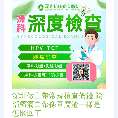
深圳做白帶常規檢查價錢-陰
部瘙癢白帶像豆腐渣一樣是
怎麼回事