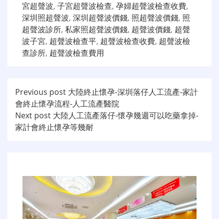
宮超聲波
,
子宮超聲波檢查
,
孕婦超聲波檢查收費
,
深圳照超聲波
,
深圳超聲波價錢
,
照超聲波價錢
,
照
超聲波診所
,
私家照超聲波價錢
,
超聲波價錢
,
超聲
波子宮
,
超聲波檢查平
,
超聲波檢查收費
,
超聲波檢
查診所
,
超聲波檢查費用
文
Previous post
大陸終止懷孕-深圳落仔人工流產-家計
會終止懷孕流程-人工流產醫院
章
Next post
大陸人工流產落仔-懷孕幾週可以吃藥拿掉-
导
家計會終止懷孕等幾耐
航