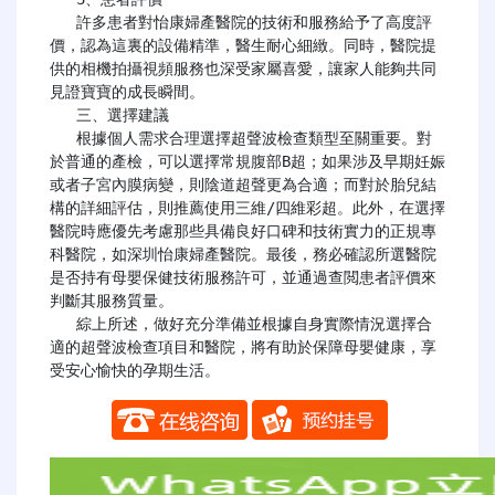
   許多患者對怡康婦產醫院的技術和服務給予了高度評
價，認為這裏的設備精準，醫生耐心細緻。同時，醫院提
供的相機拍攝視頻服務也深受家屬喜愛，讓家人能夠共同
見證寶寶的成長瞬間。

   三、選擇建議

   根據個人需求合理選擇超聲波檢查類型至關重要。對
於普通的產檢，可以選擇常規腹部B超；如果涉及早期妊娠
或者子宮內膜病變，則陰道超聲更為合適；而對於胎兒結
構的詳細評估，則推薦使用三維/四維彩超。此外，在選擇
醫院時應優先考慮那些具備良好口碑和技術實力的正規專
科醫院，如深圳怡康婦產醫院。最後，務必確認所選醫院
是否持有母嬰保健技術服務許可，並通過查閲患者評價來
判斷其服務質量。

   綜上所述，做好充分準備並根據自身實際情況選擇合
適的超聲波檢查項目和醫院，將有助於保障母嬰健康，享
受安心愉快的孕期生活。
​​