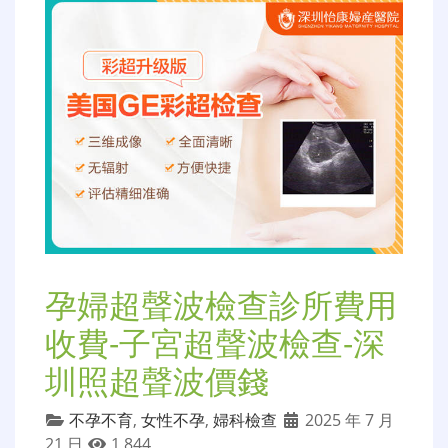
孕婦超聲波檢查診所費用
收費-子宮超聲波檢查-深
圳照超聲波價錢
不孕不育
,
女性不孕
,
婦科檢查
2025 年 7 月
21 日
1,844