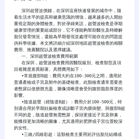
深圳超聲波價錢
，在深圳這座快速發展的城市中，隨
着生活水平的提高和健康意識的增強，越來越多的人開始
重視定期的身體檢查。對於孕婦來説，超聲波檢查是孕期
健康管理的重要組成部分，它不僅能夠幫助醫生及時瞭解
胎兒發育情況，還能為早期發現並處理可能存在的問題提
供科學依據。本文將詳細介紹深圳地區超聲波檢查的相關
費用、推薦醫院以及選擇建議。

   一、深圳超聲波檢查費用範圍

   在深圳，超聲波檢查費用因醫院級別、檢查類型及項
目複雜度差異顯著。具體費用如下：

   •常規腹部B超：費用大約在100-300元之間，適用於
普通產檢或子宮及附件的基礎檢查。此類檢查通常需要患
者憋尿以使膀胱充盈，圖像清晰度會受到腹部脂肪厚度的
影響。

   •陰道超聲（經陰道B超）：費用介於100-500元，特
別適合用於早期妊娠檢查或診斷子宮內膜病變。與腹部B超
不同的是，陰道超聲無需憋尿，探頭更接近子宮及卵巢，
能獲得更加清晰的圖像，尤其適用於肥胖或子宮位置較深
的女性。

   •三維/四維彩超：這類檢查主要用於評估胎兒結構或