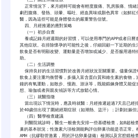
  正常情況下，來月經時可能會有輕度腹痛、乳房脹痛、情緒波動等症狀，但這些通常是可以耐受的。如果出現
劇烈腹痛、發熱、頭暈、嘔吐、經血異味或顏色異常（如鮮紅
醫，因為這些可能是身體發出的嚴重警告信號。

  四、月經推遲的應對策略

  （一）初步自查

  養成記錄月經週期的好習慣，可以使用專門的APP或者日曆進行標記，這樣有助於觀察推遲的頻率以及是否伴有
其他症狀。在排除懷孕的可能性之後，仔細回顧一下近期的生
飲食是否有明顯改變、運動量是否增加或減少、是否服用過特
助。

  （二）生活調整

  保持良好的生活習慣對於改善月經狀況至關重要。儘量保證每天在23:00前入睡，避免熬夜對身體造成的傷害。
飲食上要注重均衡營養，多攝入富含蛋白質和維生素的食物，減
鐘的有氧運動，如散步、慢跑、游泳等，既能鍛鍊身體又能促
想、瑜伽或者與親友傾訴等方式放鬆心情。

  （三）就醫指徵

  當出現以下情況時，應及時就醫：月經推遲超過7天且已經排除懷孕；伴隨嚴重腹痛、異常出血或發熱；年齡小
於40歲但出現了圍絕經期症狀（如潮熱、盜汗）；計劃妊娠但
  （四）醫學檢查建議

  到醫院就診時，醫生一般會先安排一些基礎檢查，如B超檢查可以觀察子宮內膜厚度及卵巢形態，瞭解子宮和卵
巢的基本狀況；性激素六項檢測能夠評估卵巢功能是否正常。
AMH（抗繆勒管激素，用於評估卵巢儲備）檢測以及宮腔鏡檢