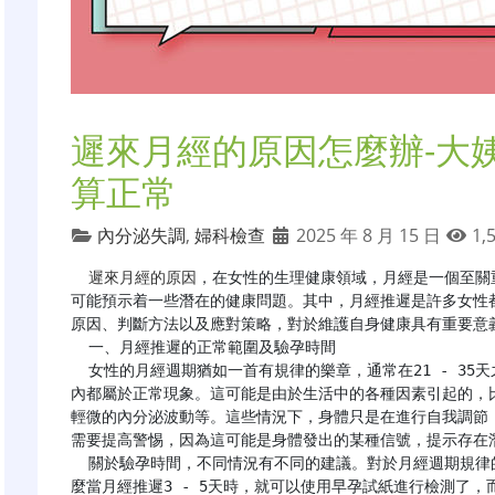
遲來月經的原因怎麼辦-大
算正常
內分泌失調
,
婦科檢查
2025 年 8 月 15 日
1,
遲來月經的原因
，在女性的生理健康領域，月經是一個至關
可能預示着一些潛在的健康問題。其中，月經推遲是許多女性
原因、判斷方法以及應對策略，對於維護自身健康具有重要意義
  一、月經推遲的正常範圍及驗孕時間

  女性的月經週期猶如一首有規律的樂章，通常在21 - 35天之間，平均為28天。在這個區間內，月經推遲7天以
內都屬於正常現象。這可能是由於生活中的各種因素引起的，
輕微的內分泌波動等。這些情況下，身體只是在進行自我調節
需要提高警惕，因為這可能是身體發出的某種信號，提示存在潛
  關於驗孕時間，不同情況有不同的建議。對於月經週期規律的女性來説，如果週期穩定在28 - 30天左右，那
麼當月經推遲3 - 5天時，就可以使用早孕試紙進行檢測了