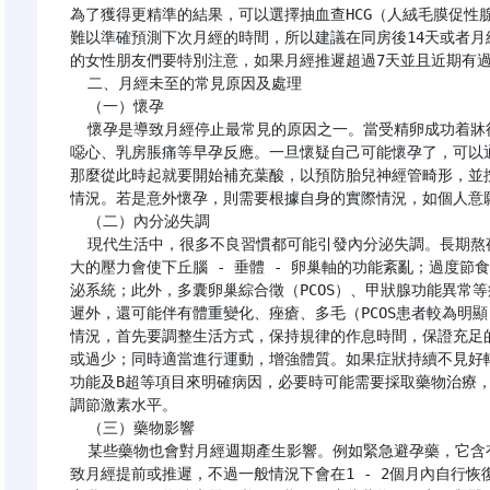
為了獲得更精準的結果，可以選擇抽血查HCG（人絨毛膜促性
難以準確預測下次月經的時間，所以建議在同房後14天或者月經
的女性朋友們要特別注意，如果月經推遲超過7天並且近期有過
  二、月經未至的常見原因及處理

  （一）懷孕

  懷孕是導致月經停止最常見的原因之一。當受精卵成功着牀後，女性的身體會發生一系列變化，表現為停經、
噁心、乳房脹痛等早孕反應。一旦懷疑自己可能懷孕了，可以通
那麼從此時起就要開始補充葉酸，以預防胎兒神經管畸形，並
情況。若是意外懷孕，則需要根據自身的實際情況，如個人意
  （二）內分泌失調

  現代生活中，很多不良習慣都可能引發內分泌失調。長期熬夜會打亂人體的生物鐘，影響激素的正常分泌；過
大的壓力會使下丘腦 - 垂體 - 卵巢軸的功能紊亂；過度
泌系統；此外，多囊卵巢綜合徵（PCOS）、甲狀腺功能異常
遲外，還可能伴有體重變化、痤瘡、多毛（PCOS患者較為明
情況，首先要調整生活方式，保持規律的作息時間，保證充足
或過少；同時適當進行運動，增強體質。如果症狀持續不見好
功能及B超等項目來明確病因，必要時可能需要採取藥物治療
調節激素水平。

  （三）藥物影響

  某些藥物也會對月經週期產生影響。例如緊急避孕藥，它含有大量的孕激素，會干擾體內的激素平衡，可能導
致月經提前或推遲，不過一般情況下會在1 - 2個月內自行