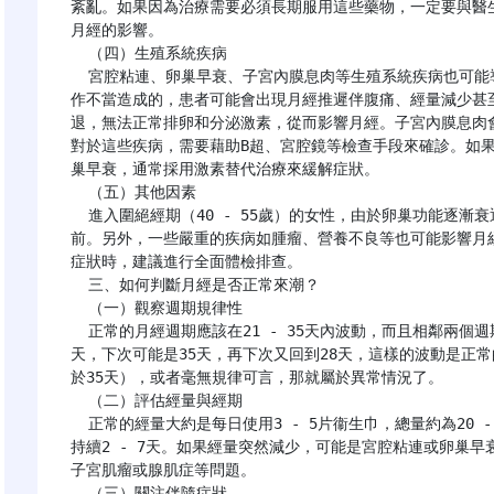
紊亂。如果因為治療需要必須長期服用這些藥物，一定要與醫
月經的影響。

  （四）生殖系統疾病

  宮腔粘連、卵巢早衰、子宮內膜息肉等生殖系統疾病也可能導致月經推遲。宮腔粘連往往是由於流產或手術操
作不當造成的，患者可能會出現月經推遲伴腹痛、經量減少甚
退，無法正常排卵和分泌激素，從而影響月經。子宮內膜息肉
對於這些疾病，需要藉助B超、宮腔鏡等檢查手段來確診。如
巢早衰，通常採用激素替代治療來緩解症狀。

  （五）其他因素

  進入圍絕經期（40 - 55歲）的女性，由於卵巢功能逐漸衰退，會出現月經紊亂的現象，包括月經推遲或提
前。另外，一些嚴重的疾病如腫瘤、營養不良等也可能影響月
症狀時，建議進行全面體檢排查。

  三、如何判斷月經是否正常來潮？

  （一）觀察週期規律性

  正常的月經週期應該在21 - 35天內波動，而且相鄰兩個週期之間的波動幅度不應超過7天。例如，這次是28
天，下次可能是35天，再下次又回到28天，這樣的波動是正
於35天），或者毫無規律可言，那就屬於異常情況了。

  （二）評估經量與經期

  正常的經量大約是每日使用3 - 5片衞生巾，總量約為20 - 60ml（浸透一片衞生巾約5 - 10ml）。經期一般
持續2 - 7天。如果經量突然減少，可能是宮腔粘連或卵巢
子宮肌瘤或腺肌症等問題。

  （三）關注伴隨症狀
