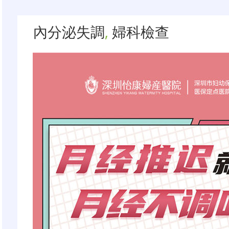
內分泌失調
,
婦科檢查