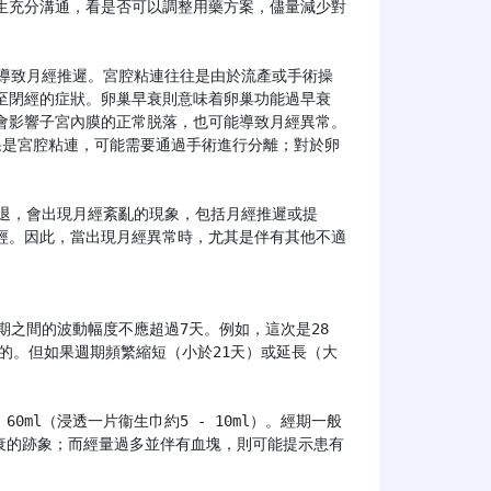
生充分溝通，看是否可以調整用藥方案，儘量減少對
至閉經的症狀。卵巢早衰則意味着卵巢功能過早衰
會影響子宮內膜的正常脱落，也可能導致月經異常。
果是宮腔粘連，可能需要通過手術進行分離；對於卵
經。因此，當出現月經異常時，尤其是伴有其他不適
常的。但如果週期頻繁縮短（小於21天）或延長（大
早衰的跡象；而經量過多並伴有血塊，則可能提示患有