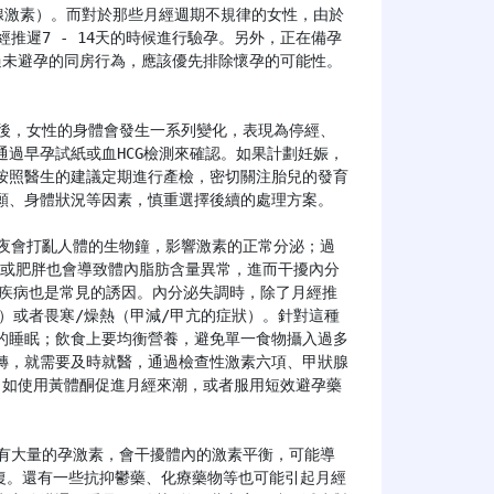
腺激素）。而對於那些月經週期不規律的女性，由於
推遲7 - 14天的時候進行驗孕。另外，正在備孕
未避孕的同房行為，應該優先排除懷孕的可能性。

過早孕試紙或血HCG檢測來確認。如果計劃妊娠，
按照醫生的建議定期進行產檢，密切關注胎兒的發育
願、身體狀況等因素，慎重選擇後續的處理方案。

節食或肥胖也會導致體內脂肪含量異常，進而干擾內分
等疾病也是常見的誘因。內分泌失調時，除了月經推
顯）或者畏寒/燥熱（甲減/甲亢的症狀）。針對這種
的睡眠；飲食上要均衡營養，避免單一食物攝入過多
轉，就需要及時就醫，通過檢查性激素六項、甲狀腺
，如使用黃體酮促進月經來潮，或者服用短效避孕藥
恢復。還有一些抗抑鬱藥、化療藥物等也可能引起月經