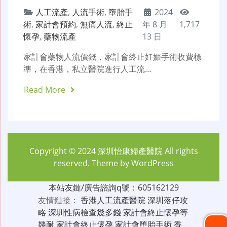
人工流產
,
人流手術
,
墮胎手
2024
術
,
家計會預約
,
無痛人流
,
終止
年 8 月
1,717
懷孕
,
藥物流產
13 日
家計會藥物人流價錢，家計會終止妊娠手術收費標
準，在香港，私立醫院進行人工流…
Read More
Copyright © 2024
深圳怡康婦產醫院
All rights
reserved. Theme by
WordPress
本站友鏈/廣告諮詢q號：605162129
友情鏈接：
香港人工流產醫院
深圳落仔攻
略
深圳性病檢查幾多錢
家計會終止懷孕等
幾耐
家計會終止懷孕
家計會堕胎手術
香