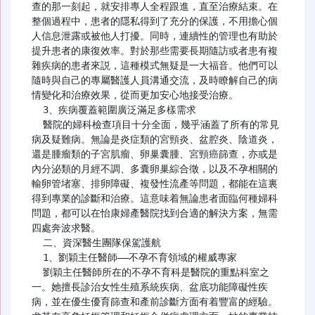
查的那一刻起，就安排專人全程跟進，直至治療結束。在
整個過程中，患者的隱私得到了充分的保護，不用擔心個
人信息泄露或被他人打擾。同時，連續性的管理也有助於
提升患者的康復效率。對於那些需要長期隨訪或者患有複
雜疾病的患者來説，這種模式無疑是一大福音。他們可以
隨時與自己的專屬醫護人員溝通交流，及時瞭解自己的病
情變化和治療效果，從而更加安心地接受治療。

  3、疾病覆蓋範圍廣泛滿足多樣需求

  醫院的婦科檢查項目十分全面，幾乎涵蓋了所有的常見
病及疑難病。無論是炎症類的宮頸炎、盆腔炎、陰道炎，
還是腫瘤類的子宮肌瘤、卵巢囊腫、宮頸癌篩查，亦或是
內分泌類的月經不調、多囊卵巢綜合徵，以及不孕相關的
輸卵管堵塞、排卵障礙、複發性流產等問題，都能在這裏
得到專業的診斷和治療。這意味着無論患者面臨何種婦科
問題，都可以在怡康婦產醫院找到合適的解決方案，無需
四處奔波求醫。

  二、資深醫生團隊保駕護航

  1、劉穎主任醫師——不孕不育領域的權威專家

  劉穎主任醫師所在的不孕不育科是醫院的重點科室之
一。她擅長診治女性生殖系統疾病、盆底功能障礙性疾
病，並在優生優育篩查和產前診斷方面有着豐富的經驗。