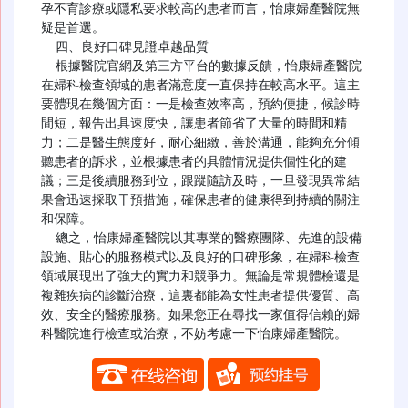
孕不育診療或隱私要求較高的患者而言，怡康婦產醫院無
疑是首選。

  四、良好口碑見證卓越品質

  根據醫院官網及第三方平台的數據反饋，怡康婦產醫院
在婦科檢查領域的患者滿意度一直保持在較高水平。這主
要體現在幾個方面：一是檢查效率高，預約便捷，候診時
間短，報告出具速度快，讓患者節省了大量的時間和精
力；二是醫生態度好，耐心細緻，善於溝通，能夠充分傾
聽患者的訴求，並根據患者的具體情況提供個性化的建
議；三是後續服務到位，跟蹤隨訪及時，一旦發現異常結
果會迅速採取干預措施，確保患者的健康得到持續的關注
和保障。

  總之，怡康婦產醫院以其專業的醫療團隊、先進的設備
設施、貼心的服務模式以及良好的口碑形象，在婦科檢查
領域展現出了強大的實力和競爭力。無論是常規體檢還是
複雜疾病的診斷治療，這裏都能為女性患者提供優質、高
效、安全的醫療服務。如果您正在尋找一家值得信賴的婦
科醫院進行檢查或治療，不妨考慮一下怡康婦產醫院。
​​