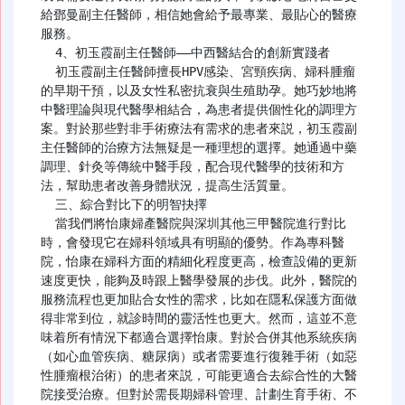
給鄧曼副主任醫師，相信她會給予最專業、最貼心的醫療
服務。

  4、初玉霞副主任醫師——中西醫結合的創新實踐者

  初玉霞副主任醫師擅長HPV感染、宮頸疾病、婦科腫瘤
的早期干預，以及女性私密抗衰與生殖助孕。她巧妙地將
中醫理論與現代醫學相結合，為患者提供個性化的調理方
案。對於那些對非手術療法有需求的患者來説，初玉霞副
主任醫師的治療方法無疑是一種理想的選擇。她通過中藥
調理、針灸等傳統中醫手段，配合現代醫學的技術和方
法，幫助患者改善身體狀況，提高生活質量。

  三、綜合對比下的明智抉擇

  當我們將怡康婦產醫院與深圳其他三甲醫院進行對比
時，會發現它在婦科領域具有明顯的優勢。作為專科醫
院，怡康在婦科方面的精細化程度更高，檢查設備的更新
速度更快，能夠及時跟上醫學發展的步伐。此外，醫院的
服務流程也更加貼合女性的需求，比如在隱私保護方面做
得非常到位，就診時間的靈活性也更大。然而，這並不意
味着所有情況下都適合選擇怡康。對於合併其他系統疾病
（如心血管疾病、糖尿病）或者需要進行復雜手術（如惡
性腫瘤根治術）的患者來説，可能更適合去綜合性的大醫
院接受治療。但對於需長期婦科管理、計劃生育手術、不