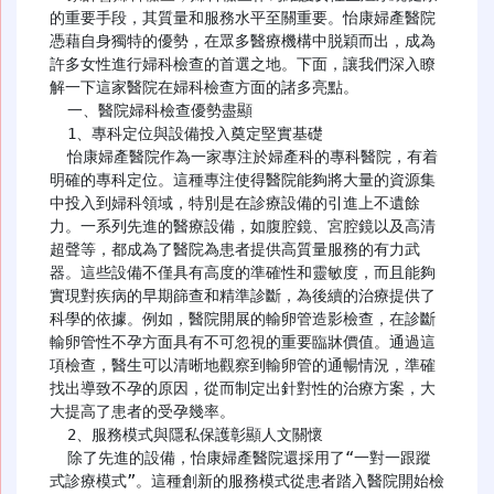
的重要手段，其質量和服務水平至關重要。怡康婦產醫院
憑藉自身獨特的優勢，在眾多醫療機構中脱穎而出，成為
許多女性進行婦科檢查的首選之地。下面，讓我們深入瞭
解一下這家醫院在婦科檢查方面的諸多亮點。

  一、醫院婦科檢查優勢盡顯

  1、專科定位與設備投入奠定堅實基礎

  怡康婦產醫院作為一家專注於婦產科的專科醫院，有着
明確的專科定位。這種專注使得醫院能夠將大量的資源集
中投入到婦科領域，特別是在診療設備的引進上不遺餘
力。一系列先進的醫療設備，如腹腔鏡、宮腔鏡以及高清
超聲等，都成為了醫院為患者提供高質量服務的有力武
器。這些設備不僅具有高度的準確性和靈敏度，而且能夠
實現對疾病的早期篩查和精準診斷，為後續的治療提供了
科學的依據。例如，醫院開展的輸卵管造影檢查，在診斷
輸卵管性不孕方面具有不可忽視的重要臨牀價值。通過這
項檢查，醫生可以清晰地觀察到輸卵管的通暢情況，準確
找出導致不孕的原因，從而制定出針對性的治療方案，大
大提高了患者的受孕幾率。

  2、服務模式與隱私保護彰顯人文關懷

  除了先進的設備，怡康婦產醫院還採用了“一對一跟蹤
式診療模式”。這種創新的服務模式從患者踏入醫院開始檢