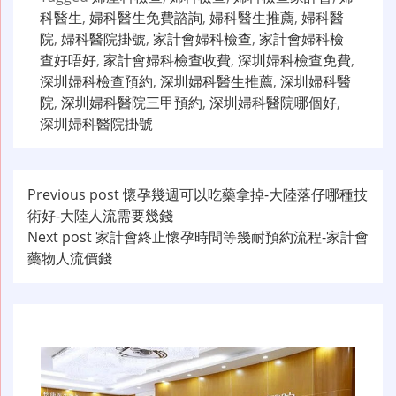
科醫生
,
婦科醫生免費諮詢
,
婦科醫生推薦
,
婦科醫
院
,
婦科醫院掛號
,
家計會婦科檢查
,
家計會婦科檢
查好唔好
,
家計會婦科檢查收費
,
深圳婦科檢查免費
,
深圳婦科檢查預約
,
深圳婦科醫生推薦
,
深圳婦科醫
院
,
深圳婦科醫院三甲預約
,
深圳婦科醫院哪個好
,
深圳婦科醫院掛號
文
Previous post
懷孕幾週可以吃藥拿掉-大陸落仔哪種技
術好-大陸人流需要幾錢
章
Next post
家計會終止懷孕時間等幾耐預約流程-家計會
导
藥物人流價錢
航