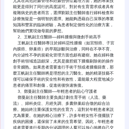
尤其在高危妊娠管理和妊娠合併症處理方面，她的專業技
能更是得到了同行的高度認可。對於有生育需求或者具有
複雜病史的患者而言，選擇劉穎主任醫師進行婦科檢查和
診療無疑是一個明智的選擇。她能夠憑藉自己深厚的專業
知識和豐富的臨牀經驗，為患者制定個性化的治療方案，
幫助她們實現做母親的夢想。

  2、王帆副主任醫師——婦科腫瘤與微創手術高手

  王帆副主任醫師專注於婦科惡性腫瘤（如宮頸癌、子宮
內膜癌、卵巢癌）的早期診斷與治療，同時在不孕不育、
內分泌性不孕的規範化管理方面也頗有建樹。她在婦科微
創手術領域造詣頗深，尤其是腹腔鏡下腫瘤剔除術的操作
非常嫺熟。如果患者需要進行手術干預或者腫瘤篩查，那
麼王帆副主任醫師將是理想的主刀醫生。她的精湛技藝不
僅可以確保手術的安全性和有效性，還能最大程度地減少
患者的痛苦和創傷，促進術後快速恢復。

  3、鄧曼副主任醫師——年輕患者的貼心守護者

  鄧曼副主任醫師主要負責計劃生育手術（人流、藥
流）、婦科炎症、月經失調、多囊卵巢綜合徵的綜合治
療。她始終注重保護女性的生育力，這對於年輕患者來説
尤為重要。在她的精心治療下，許多年輕女性不僅擺脱了
疾病的困擾，還保留了未來的生育希望。因此，年輕患者
或者需要進行長期內分泌調理的人羣可以放心地將自己交