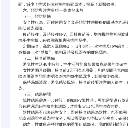
間，減少了往返各個科室的時間成本，提高了就醫效率。

  六、預防與注意事項——防患於未然

  （一）預防措施

  安全性行為：正確使用安全套是預防性傳播疾病最基本也是最有效的方法之一；同時，儘量減少性伴侶數量，
降低感染風險。

  疫苗接種：及時接種HPV、乙肝疫苗等，增強機體對相關病毒的抵抗力。疫苗作為一種主動免疫手段，能夠在體
內產生抗體，有效預防相應疾病的發生。

  定期篩查：高危人羣應每1 - 3年進行一次性病及HPV篩查，以便早期發現問題並及時處理。定期篩查就像是給
身體做一次“體檢”，能夠及時發現潛在的健康隱患。

  （二）檢查前準備

  避免性生活48小時前：性生活可能會影響檢查結果的準確性，因此在檢查前48小時內應避免性行為。

  女性避開月經期，檢查前3天不陰道用藥：月經期間子宮內膜處於脱落狀態，此時進行檢查可能會干擾結果；而
陰道用藥也可能改變陰道內的微生態環境，影響檢測效果。

  保持局部清潔，避免感染風險：檢查前後要注意個人衞生，保持生殖器部位的清潔乾燥，防止細菌滋生引發感
染。

  （三）結果解讀

  陽性結果需進一步確診：例如HPV陽性時，可能需要進行陰道鏡活檢等進一步檢查，以明確是否存在宮頸病變。
只有經過詳細的檢查和診斷，才能制定出合理的治療方案。

  陰性結果不代表絕對安全：即使檢查結果為陰性，也不能完全排除患病的可能性。因為有些疾病可能存在窗口
期或者隱匿性感染的情況，所以需要結合症狀定期複查，確保身
  總之，性健康是整體健康的重要組成部分。我們應該樹立正確的性觀念，加強自我保護意識，定期進行相關篩