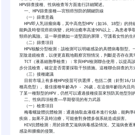
HPV篩查接種、性病檢查等方面進行詳細闡述。

  一、HPV篩查接種——宮頸癌預防的關鍵防線

  （一）篩查意義

  HPV即人乳頭瘤病毒，其中高危型HPV（如16、18型）的持續感染是導致宮頸癌的主要原因。早期進行HPV篩查
能夠及時發現癌前病變，此時治癒率高達90%以上，為患者爭
頸癌的風險。這一舉措猶如一道堅固的屏障，守護着女性的生殖
  （二）篩查項目

  HPV核酸分型檢測：該檢測可以明確感染的具體病毒類型。一旦檢測出高危型16/18型陽性，通常需要直接轉診
至陰道鏡檢查，以便更直觀地觀察宮頸情況，判斷是否存在異常
  TCT（液基細胞學檢查）：常與HPV檢測聯合使用，以提高診斷的準確性。對於非16/18型陽性者，則需要進一
步分流檢查，確定是否需要採取干預措施。這種聯合篩查的方式
  （三）接種建議

  目前市場上有多種HPV疫苗可供選擇，包括二價（針對16/18型）、四價（涵蓋6/11/16/18型）和九價（覆蓋9
種高危型）。最佳接種年齡為9 - 26歲，在這個年齡段內且
了某一種類型的HPV，仍然可以通過接種疫苗來預防其他型別
  二、性病四項檢查——早期發現的有力武器

  （一）檢查項目

  梅毒螺旋體抗體檢測：通過抽取血液樣本進行化驗，能夠準確判斷是否感染了梅毒。梅毒是一種嚴重的性傳播
疾病，如果不及時治療，可能會對身體多個系統造成損害。

  HIV抗體檢測：用於篩查艾滋病病毒感染情況。艾滋病會逐漸破壞人體的免疫系統，使患者容易受到各種機會性
感染和腫瘤的侵襲。
