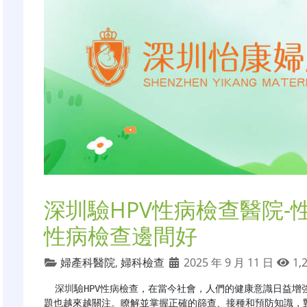
深圳驗HPV性病檢查醫院-
性病檢查邊間好
婦產科醫院
,
婦科檢查
2025 年 9 月 11 日
1,
深圳驗HPV性病檢查
，在當今社會，人們的健康意識日益增強
題也越來越關注。瞭解並掌握正確的篩查、接種和預防知識，