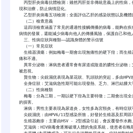
  丙型肝炎病毒抗體檢測：雖然丙肝並非傳統意義上的性病，但它常常通過性接觸傳播。及時檢測有助於早期發
現和治療，防止病情惡化。

  乙型肝炎病毒五項檢測：全面評估乙肝的感染狀態以及機體的免疫力水平，為後續的治療和管理提供依據。

  （二）檢查意義

  這四項檢查涵蓋了常見的通過性接觸傳播的病毒，能夠在疾病早期發現感染跡象。早期干預不僅可以有效控制
病情的發展，還能減少病毒向他人的傳播風險，保護自己和他人
  三、性病症狀與種類——認識身體的警示信號

  （一）常見症狀

  生殖器潰瘍：例如梅毒一期會出現無痛性的硬下疳；而生殖器皰疹的水皰破潰後會形成糜爛面，給患者帶來疼
痛和不適。

  異常分泌物：淋病患者通常會有尿道或陰道的膿性分泌物；支原體/衣原體感染時，分泌物可能較為稀薄，容易
被忽視。

  贅生物：尖鋭濕疣表現為菜花狀、乳頭狀的突起，多由HPV感染引起，常見於生殖器及肛周部位。

  全身症狀：艾滋病急性期可能出現發熱、乏力、淋巴結腫大等症狀；二期梅毒還會伴有皮疹、關節痛等表現。

  （二）性病種類

  梅毒：分為三期，一期以硬下疳為主要特徵；二期會出現全身皮疹；到了三期，則會累及多個系統，造成嚴重
的損害。

  淋病：男性主要表現為尿道炎，女性多為宮頸炎，有時症狀可能不明顯，容易被漏診。

  尖鋭濕疣：由HPV6/11型感染所致，好發於生殖器及肛周區域，具有傳染性強、易復發的特點。

  生殖器皰疹：主要由HSV - 2型感染引起，會反覆發作水皰、潰瘍，影響患者的生活質量。

  艾滋病：HIV病毒會逐漸破壞人體的免疫系統，使患者在晚期極易發生各種機會性感染和惡性腫瘤。
