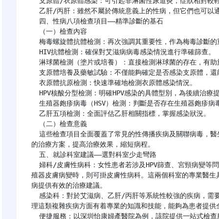
  支原體/衣原體感染：可引起非淋菌性尿道炎，症狀相對較輕，但容易慢性化，長期不愈可能導致併發症。

  乙肝/丙肝：雖然不屬於傳統意義上的性病，但它們也可以通過性接觸傳播，對肝臟功能造成損害。

  四、性病八項檢查項目——精準診斷的基石

  （一）檢查內容

  梅毒螺旋體抗體檢測：再次強調其重要性，作為梅毒診斷的重要依據之一。

  HIV抗體檢測：確保對艾滋病病毒感染情況進行準確篩查。

  淋球菌檢測（塗片或培養）：直接檢測淋球菌的存在，有助於明確診斷淋病。

  支原體培養及藥敏試驗：不僅能夠確定是否感染支原體，還能瞭解其對不同抗生素的敏感性，指導臨牀用藥。

  衣原體抗原檢測：快速準確地檢測衣原體感染情況。

  HPV核酸分型檢測：明確HPV感染的具體型別，為後續治療提供參考。

  生殖器皰疹病毒（HSV）檢測：判斷是否存在生殖器皰疹病毒感染。

  乙肝五項檢測：全面評估乙肝相關指標，掌握感染狀況。

  （二）檢查意義

  這些檢查項目全面覆蓋了常見的性傳播疾病及關聯病毒，醫生可以根據檢測結果做出精準的診斷，制定個性化
的治療方案，提高治療效果，縮短病程。

  五、就診科室建議——選對科室少走彎路

  婦科/皮膚性病科：女性患者若涉及HPV篩查、宮頸病變等問題，首選婦科就診；男性患者或症狀主要表現在生
殖器皮膚病變時，則可掛皮膚性病科。這兩個科室的專業醫生
病提供有效的治療建議。

  感染科：對於艾滋病、乙肝/丙肝等系統性較強的疾病，需要到感染科進行進一步評估和治療。感染科醫生在處
理這類複雜疾病方面有着專業的知識和技能，能夠為患者提供全
  便捷服務：以深圳怡康婦產醫院為例，該院提供一站式檢查服務，患者可通過線上預約的方式提前安排檢查時