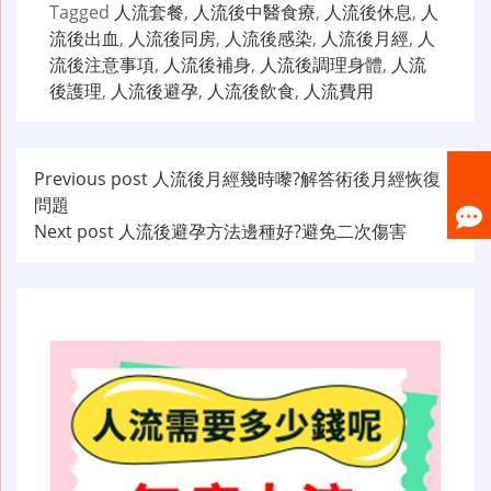
Tagged
人流套餐
,
人流後中醫食療
,
人流後休息
,
人
流後出血
,
人流後同房
,
人流後感染
,
人流後月經
,
人
流後注意事項
,
人流後補身
,
人流後調理身體
,
人流
後護理
,
人流後避孕
,
人流後飲食
,
人流費用
文
Previous post
人流後月經幾時嚟?解答術後月經恢復
問題
章
Next post
人流後避孕方法邊種好?避免二次傷害
导
航