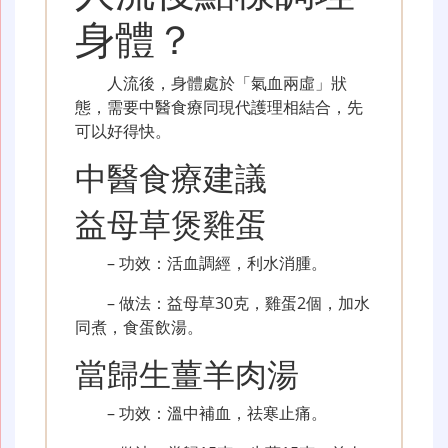
身體？
人流後，身體處於「氣血兩虛」狀
態，需要中醫食療同現代護理相結合，先
可以好得快。
中醫食療建議
益母草煲雞蛋
– 功效：活血調經，利水消腫。
– 做法：益母草30克，雞蛋2個，加水
同煮，食蛋飲湯。
當歸生薑羊肉湯
– 功效：溫中補血，祛寒止痛。