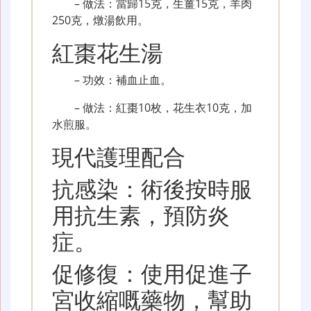
– 做法：當歸15克，生薑15克，羊肉
250克，燉湯飲用。
紅棗花生湯
– 功效：補血止血。
– 做法：紅棗10枚，花生衣10克，加
水煎服。
現代護理配合
抗感染：術後按時服
用抗生素，預防炎
症。
促修復：使用促進子
宮收縮嘅藥物，幫助