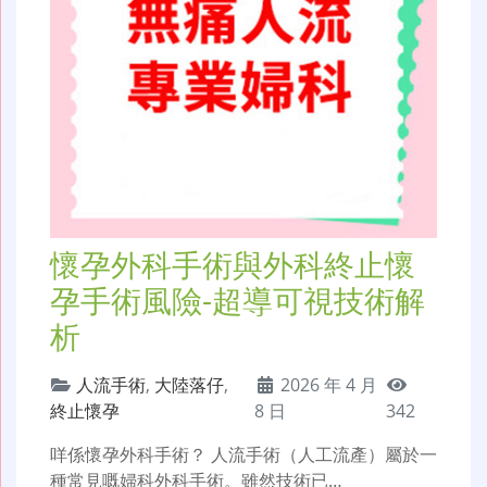
懷孕外科手術與外科終止懷
孕手術風險-超導可視技術解
析
人流手術
,
大陸落仔
,
2026 年 4 月
終止懷孕
8 日
342
咩係懷孕外科手術？ 人流手術（人工流產）屬於一
種常見嘅婦科外科手術。雖然技術已…