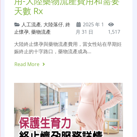
用-大陸藥物流產費用和需要
天數 Rx
人工流產
,
大陸落仔
,
終
2025 年 1
止懷孕
,
藥物流產
月 31 日
1,517
大陸終止懷孕與藥物流產費用，當女性站在早期妊
娠終止的十字路口，藥物流產成為…
Read More