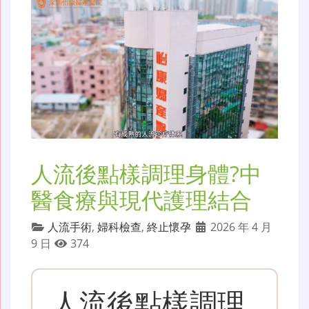
人流後點樣調理身體?中
醫食療與現代護理結合
人流手術
,
婦科檢查
,
終止懷孕
2026 年 4 月
9 日
374
人流後點樣調理