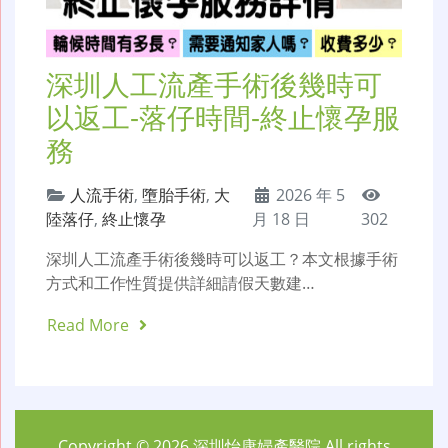
深圳人工流產手術後幾時可
以返工-落仔時間-終止懷孕服
務
人流手術
,
墮胎手術
,
大
2026 年 5
陸落仔
,
終止懷孕
月 18 日
302
深圳人工流產手術後幾時可以返工？本文根據手術
方式和工作性質提供詳細請假天數建…
Read More
Copyright © 2026
深圳怡康婦產醫院
All rights