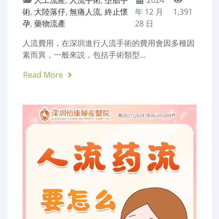
術
,
大陸落仔
,
無痛人流
,
終止懷
年 12 月
1,391
孕
,
藥物流產
28 日
人流費用，在深圳進行人流手術的費用會因多種因
素而異，一般來説，包括手術類型…
Read More