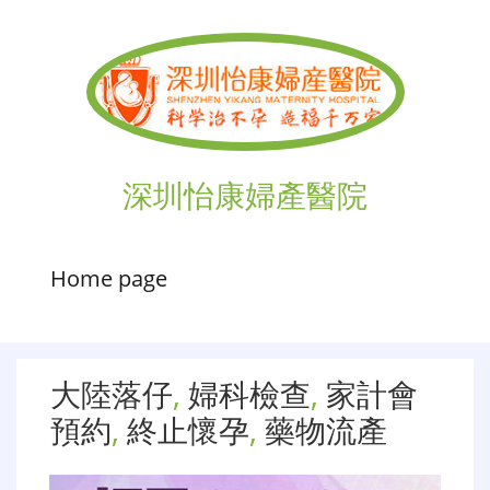
深圳怡康婦產醫院
Home page
大陸落仔
,
婦科檢查
,
家計會
預約
,
終止懷孕
,
藥物流產