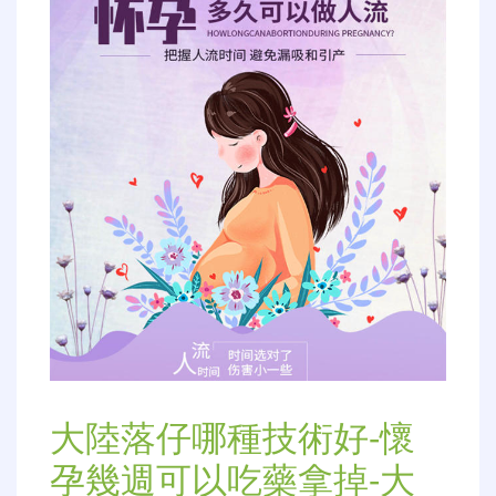
大陸落仔哪種技術好-懷
孕幾週可以吃藥拿掉-大