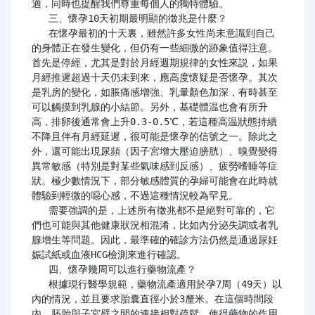
適，同時也提醒我們尊重每個人的獨特體驗。

   三、懷孕10天初期最明顯的徵兆是什麼？

   在懷孕最初的十天裏，雖然許多女性尚未意識到自己
的身體正在發生變化，但仍有一些細微的跡象值得注意。
首先是停經，尤其是對於月經週期規律的女性來説，如果
月經推遲超過十天仍未到來，應高度懷疑是否懷孕。其次
是乳房的變化，如脹痛感增強、乳暈顏色加深，有時甚至
可以觸摸到乳腺的小結節。另外，基礎體温也會有所升
高，排卵後通常會上升0.3-0.5℃，若這種高温狀態持續
不降且伴有月經延遲，很可能是懷孕的信號之一。除此之
外，還可能出現尿頻（因子宮增大壓迫膀胱）、嗅覺變得
異常敏感（特別是對某些氣味感到反感）、疲勞嗜睡等症
狀。極少數情況下，部分敏感體質的孕婦可能會在此時就
體驗到輕微的噁心感，不過這種情況較為罕見。

   需要強調的是，上述所有徵兆都不是絕對可靠的，它
們也可能與其他健康狀況相混淆，比如內分泌失調或者乳
腺增生等問題。因此，最準確的確診方法仍然是通過尿妊
娠試紙或血液HCG檢測來進行確認。

   四、懷孕幾周可以進行藥物流產？

   根據現行醫學規範，藥物流產適用於孕7周（49天）以
內的情況，並且要求胎囊直徑小於3釐米。在這個時間段
內，胚胎與子宮壁之間的連接相對疏鬆，使得藥物的作用