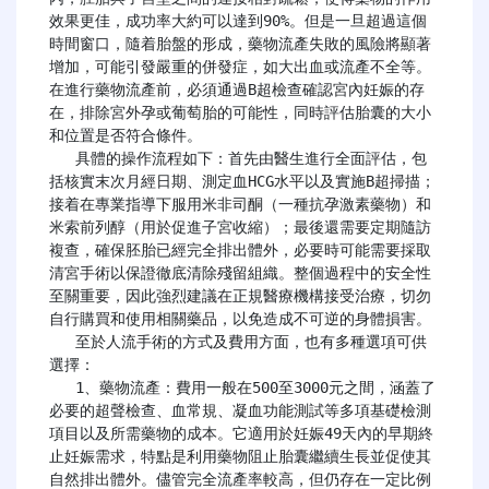
效果更佳，成功率大約可以達到90%。但是一旦超過這個
時間窗口，隨着胎盤的形成，藥物流產失敗的風險將顯著
增加，可能引發嚴重的併發症，如大出血或流產不全等。
在進行藥物流產前，必須通過B超檢查確認宮內妊娠的存
在，排除宮外孕或葡萄胎的可能性，同時評估胎囊的大小
和位置是否符合條件。

   具體的操作流程如下：首先由醫生進行全面評估，包
括核實末次月經日期、測定血HCG水平以及實施B超掃描；
接着在專業指導下服用米非司酮（一種抗孕激素藥物）和
米索前列醇（用於促進子宮收縮）；最後還需要定期隨訪
複查，確保胚胎已經完全排出體外，必要時可能需要採取
清宮手術以保證徹底清除殘留組織。整個過程中的安全性
至關重要，因此強烈建議在正規醫療機構接受治療，切勿
自行購買和使用相關藥品，以免造成不可逆的身體損害。

   至於人流手術的方式及費用方面，也有多種選項可供
選擇：

   1、藥物流產：費用一般在500至3000元之間，涵蓋了
必要的超聲檢查、血常規、凝血功能測試等多項基礎檢測
項目以及所需藥物的成本。它適用於妊娠49天內的早期終
止妊娠需求，特點是利用藥物阻止胎囊繼續生長並促使其
自然排出體外。儘管完全流產率較高，但仍存在一定比例