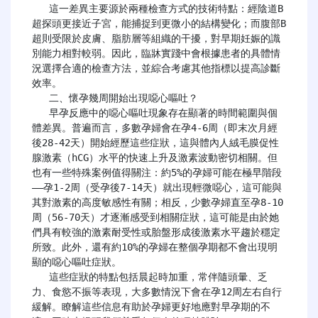
   這一差異主要源於兩種檢查方式的技術特點：經陰道B
超探頭更接近子宮，能捕捉到更微小的結構變化；而腹部B
超則受限於皮膚、脂肪層等組織的干擾，對早期妊娠的識
別能力相對較弱。因此，臨牀實踐中會根據患者的具體情
況選擇合適的檢查方法，並綜合考慮其他指標以提高診斷
效率。

   二、懷孕幾周開始出現噁心嘔吐？

   早孕反應中的噁心嘔吐現象存在顯著的時間範圍與個
體差異。普遍而言，多數孕婦會在孕4-6周（即末次月經
後28-42天）開始經歷這些症狀，這與體內人絨毛膜促性
腺激素（hCG）水平的快速上升及激素波動密切相關。但
也有一些特殊案例值得關注：約5%的孕婦可能在極早階段
——孕1-2周（受孕後7-14天）就出現輕微噁心，這可能與
其對激素的高度敏感性有關；相反，少數孕婦直至孕8-10
周（56-70天）才逐漸感受到相關症狀，這可能是由於她
們具有較強的激素耐受性或胎盤形成後激素水平趨於穩定
所致。此外，還有約10%的孕婦在整個孕期都不會出現明
顯的噁心嘔吐症狀。

   這些症狀的特點包括晨起時加重，常伴隨頭暈、乏
力、食慾不振等表現，大多數情況下會在孕12周左右自行
緩解。瞭解這些信息有助於孕婦更好地應對早孕期的不