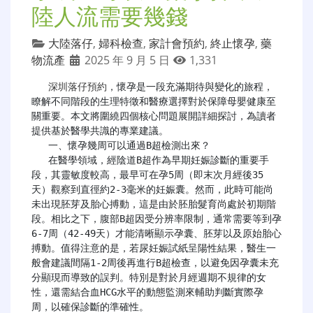
陸人流需要幾錢
大陸落仔
,
婦科檢查
,
家計會預約
,
終止懷孕
,
藥
物流產
2025 年 9 月 5 日
1,331
深圳落仔預約
，懷孕是一段充滿期待與變化的旅程，
瞭解不同階段的生理特徵和醫療選擇對於保障母嬰健康至
關重要。本文將圍繞四個核心問題展開詳細探討，為讀者
提供基於醫學共識的專業建議。

   一、懷孕幾周可以通過B超檢測出來？

   在醫學領域，經陰道B超作為早期妊娠診斷的重要手
段，其靈敏度較高，最早可在孕5周（即末次月經後35
天）觀察到直徑約2-3毫米的妊娠囊。然而，此時可能尚
未出現胚芽及胎心搏動，這是由於胚胎髮育尚處於初期階
段。相比之下，腹部B超因受分辨率限制，通常需要等到孕
6-7周（42-49天）才能清晰顯示孕囊、胚芽以及原始胎心
搏動。值得注意的是，若尿妊娠試紙呈陽性結果，醫生一
般會建議間隔1-2周後再進行B超檢查，以避免因孕囊未充
分顯現而導致的誤判。特別是對於月經週期不規律的女
性，還需結合血HCG水平的動態監測來輔助判斷實際孕
周，以確保診斷的準確性。
