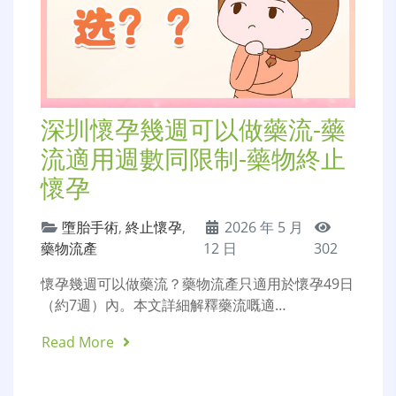
深圳懷孕幾週可以做藥流-藥
流適用週數同限制-藥物終止
懷孕
墮胎手術
,
終止懷孕
,
2026 年 5 月
藥物流產
12 日
302
懷孕幾週可以做藥流？藥物流產只適用於懷孕49日
（約7週）內。本文詳細解釋藥流嘅適…
Read More