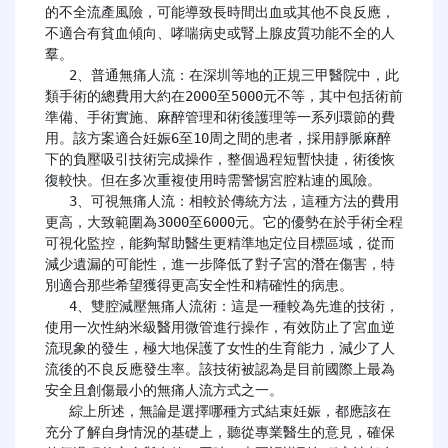
的不全流產風險，可能導致長時間出血或其他不良反應，
不適合有貧血傾向、哮喘病史或腎上腺皮質功能不全的人
羣。

   2、普通無痛人流：在深圳等地的正規三甲醫院中，此
類手術的總費用大約在2000至5000元不等，其中包括術前
準備、手術實施、麻醉管理和術後護理等一系列環節的費
用。該方案適合妊娠6至10周之間的患者，採用靜脈麻醉
下的負壓吸引技術完成操作，整個過程短暫快捷，術後恢
復較快。但在多次重複使用時需警惕宮腔粘連的風險。

   3、可視無痛人流：相較於傳統方法，這種方法的費用
更高，大致範圍為3000至6000元。它的優勢在於手術全程
可視化監控，能夠幫助醫生更精準地定位目標區域，從而
減少遺漏的可能性，進一步降低了對子宮的潛在傷害，特
別適合那些希望獲得更高安全性和精確性的病患。

   4、雙腔減壓無痛人流術：這是一種較為先進的技術，
使用一次性納米級醫用微管進行操作，有效防止了宮血逆
流現象的發生，極大地保護了女性的生育能力，減少了人
流後的不良反應發生率。該技術被認為是目前國際上最為
安全且創傷最小的無痛人流方式之一。

   綜上所述，無論是選擇哪種方式結束妊娠，都應該在
充分了解自身情況的基礎上，聽從專業醫生的意見，確保