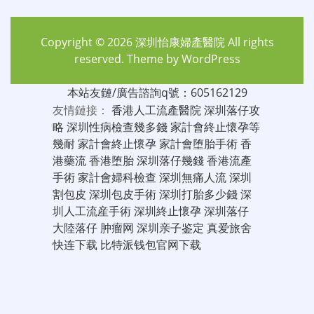
Copyright © 2026
深圳怡康婦產醫院
All rights
reserved. Theme by
WordPress
本站友鏈/廣告諮詢q號：605162129
友情鏈接：
香港人工流產醫院
深圳落仔攻
略
深圳性病檢查幾多錢
家計會終止懷孕等
幾耐
家計會終止懷孕
家計會堕胎手術
香
港藥流
香港堕胎
深圳落仔幾錢
香港流產
手術
家計會婦科檢查
深圳無痛人流
深圳
割包皮
深圳包皮手術
深圳打胎多少錢
深
圳人工流産手術
深圳終止懷孕
深圳落仔
大陸落仔
肿瘤网
深圳亲子鉴定
真爱旅舍
快连下载
比特派钱包官网下载