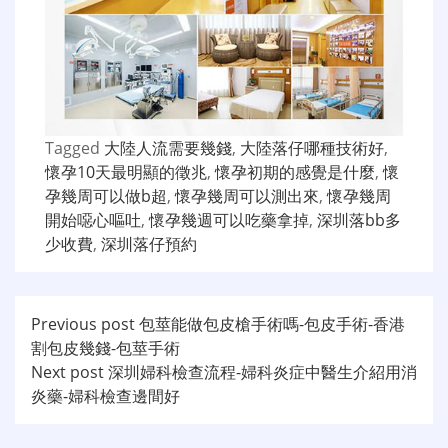
Tagged
大陸人流需要幾錢
,
大陸落仔哪種技術好
,
懷孕10天最明顯的徵兆
,
懷孕初期的感覺是什麼
,
懷
孕幾周可以做b超
,
懷孕幾周可以測出來
,
懷孕幾周
開始噁心嘔吐
,
懷孕幾週可以吃藥拿掉
,
深圳落bb多
少收費
,
深圳落仔預約
文
Previous post
包莖能做包皮槍手術嗎-包皮手術-香港
割包皮幾錢-包莖手術
章
Next post
深圳婦科檢查流程-婦科炎症中醫生介紹用消
导
炎藥-婦科檢查邊間好
航