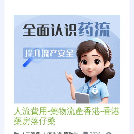
人流費用-藥物流產香港-香港
藥房落仔藥
人工流產
,
人流手術
,
墮胎手
2024