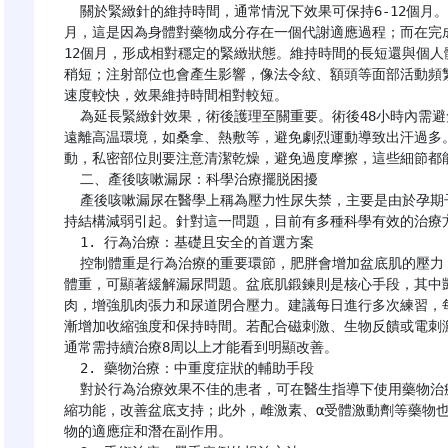
  關於緊緻針的維持時間，通常情況下效果可保持6-12個月。值得注意的是，首次注射後效果一般維持6-8個
月，這是因為身體對藥物成分存在一個代謝適應過程；而在完成
12個月，形成相對穩定的緊緻狀態。維持時間的長短還與個
稍短；注射部位也會產生影響，像法令紋、額頭等面部活動頻
速度較快，效果維持時間相對較短。

  為延長緊緻針效果，術後護理至關重要。術後48小時內需避免按壓注射部位，防止藥物擴散影響效果；同時要
遠離高温環境，如桑拿、熱敷等，避免劇烈運動導致出汗過多
動，私密部位則要注意清潔乾燥，避免過度摩擦，這些細節都能
  二、產後咳嗽漏尿：科學治療擺脱困擾

  產後咳嗽漏尿在醫學上稱為壓力性尿失禁，主要是由於孕期子宮壓迫盆底肌、分娩過程中肌肉損傷導致盆底支
持結構減弱引起。針對這一問題，目前有多種科學有效的治療方
  1. 行為治療：基礎且安全的首選方案

  控制體重是行為治療的重要環節，肥胖會增加盆底肌的壓力，加重尿失禁症狀，通過合理飲食和適度運動減輕
體重，可顯著緩解漏尿問題。盆底肌鍛鍊則是核心手段，其中
肉，增強肌肉張力和尿道閉合壓力。建議每日進行多次練習，每
漸增加收縮強度和保持時間。若配合磁刺激、生物反饋或電刺
通常需持續治療8周以上才能看到明顯改善。

  2. 藥物治療：中重度症狀的輔助手段

  對於行為治療效果不佳的患者，可在醫生指導下使用藥物治療。度洛西汀是常用藥物，能增強尿道括約肌的收
縮功能，改善盆底支持；此外，雌激素、α受體激動劑等藥物
物的適應症和潛在副作用。
