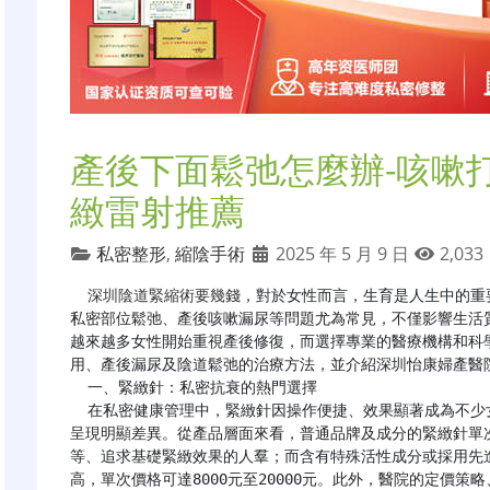
產後下面鬆弛怎麼辦-咳嗽
緻雷射推薦
私密整形
,
縮陰手術
2025 年 5 月 9 日
2,033
深圳陰道緊縮術要幾錢
，對於女性而言，生育是人生中的重
私密部位鬆弛、產後咳嗽漏尿等問題尤為常見，不僅影響生活
越來越多女性開始重視產後修復，而選擇專業的醫療機構和科
用、產後漏尿及陰道鬆弛的治療方法，並介紹深圳怡康婦產醫
  一、緊緻針：私密抗衰的熱門選擇

  在私密健康管理中，緊緻針因操作便捷、效果顯著成為不少女性的選擇。其價格受多種因素影響，在深圳地區
呈現明顯差異。從產品層面來看，普通品牌及成分的緊緻針單次價
等、追求基礎緊緻效果的人羣；而含有特殊活性成分或採用先
高，單次價格可達8000元至20000元。此外，醫院的定價策