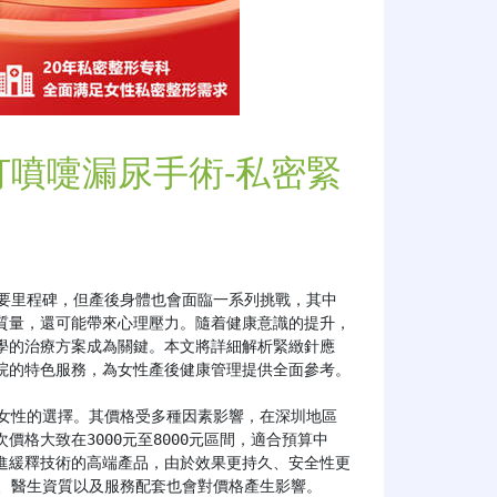
打噴嚏漏尿手術-私密緊
要里程碑，但產後身體也會面臨一系列挑戰，其中
質量，還可能帶來心理壓力。隨着健康意識的提升，
學的治療方案成為關鍵。本文將詳細解析緊緻針應
院的特色服務，為女性產後健康管理提供全面參考。

格大致在3000元至8000元區間，適合預算中
進緩釋技術的高端產品，由於效果更持久、安全性更
略、醫生資質以及服務配套也會對價格產生影響。
