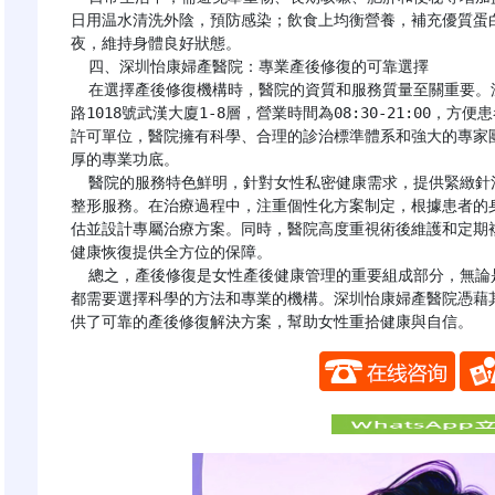
日用温水清洗外陰，預防感染；飲食上均衡營養，補充優質蛋
夜，維持身體良好狀態。

  四、深圳怡康婦產醫院：專業產後修復的可靠選擇

  在選擇產後修復機構時，醫院的資質和服務質量至關重要。深圳怡康婦產醫院位於深圳市羅湖區桂園街道紅桂
路1018號武漢大廈1-8層，營業時間為08:30-21:00
許可單位，醫院擁有科學、合理的診治標準體系和強大的專家
厚的專業功底。

  醫院的服務特色鮮明，針對女性私密健康需求，提供緊緻針注射、盆底肌康復治療及陰道緊縮術等一站式私密
整形服務。在治療過程中，注重個性化方案制定，根據患者的
估並設計專屬治療方案。同時，醫院高度重視術後維護和定期
健康恢復提供全方位的保障。

  總之，產後修復是女性產後健康管理的重要組成部分，無論是緊緻針注射、產後漏尿治療還是陰道鬆弛修復，
都需要選擇科學的方法和專業的機構。深圳怡康婦產醫院憑藉
供了可靠的產後修復解決方案，幫助女性重拾健康與自信。