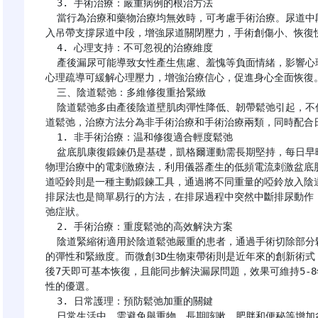
  3. 手術治療：嚴重病例的根治方法

  當行為治療和藥物治療均無效時，可考慮手術治療。尿道中段吊帶懸帶術是目前臨牀應用廣泛的術式，通過植
入吊帶支撐尿道中段，增強尿道關閉壓力，手術創傷小、恢復快
  4. 心理支持：不可忽視的治療維度

  產後漏尿可能導致女性產生焦慮、羞愧等負面情緒，影響心理健康。因此，尋求專業心理諮詢至關重要，通過
心理疏導可緩解心理壓力，增強治療信心，促進身心全面恢復。
  三、陰道鬆弛：多維修復重拾緊緻

  陰道鬆弛多由產後陰道壁肌肉彈性降低、韌帶鬆弛引起，不僅影響性生活質量，還可能增加感染風險。針對陰
道鬆弛，治療方法分為非手術治療和手術治療兩類，同時配合日
  1. 非手術治療：温和修復適合輕度鬆弛

  盆底肌康復鍛鍊仍是基礎，凱格爾運動需長期堅持，每日早晚各進行100次左右，通過規律收縮提升肌肉力量。
物理治療中的電刺激療法，利用儀器產生的低頻電流刺激盆底
道啞鈴則是一種主動鍛鍊工具，通過將不同重量的啞鈴放入陰
排尿法也是簡單易行的方法，在排尿過程中突然中斷排尿動作
弛症狀。

  2. 手術治療：重度鬆弛的高效解決方案

  陰道緊縮術適用於陰道鬆弛嚴重的患者，通過手術切除部分鬆弛的陰道壁組織，再進行精密縫合，增加陰道壁
的彈性和緊緻度。而微創3D生物束帶術則是近年來的創新術式
後7天即可基本恢復，且能同步解決漏尿問題，效果可維持5-8
性的優選。

  3. 日常護理：預防鬆弛加重的關鍵

  日常生活中，需避免舉重物、長期咳嗽、肥胖和便秘等增加盆底肌壓力的因素；保持個人衞生，勤換內褲，每