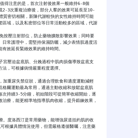
2-3次重複治療後，部分人羣的效果可延長至10-
人體質密切相關，新陳代謝較快的女性維持時間可能
繁區域，以及私密部位等日常活動較多的區域，代謝
。日常護理中，需堅持保濕防曬，減少表情肌過度活
有效延長緊緻效果的維持時間。

法，可根據病情嚴重程度選擇。

凱格爾運動最為常用，通過主動收縮和放鬆盆底肌
次持續3-5分鐘，初始階段可從簡單收縮開始，逐
激治療，能更精準地指導肌肉收縮，提升鍛鍊效果，
也可根據具體情況使用，但需嚴格遵循醫囑，注意藥