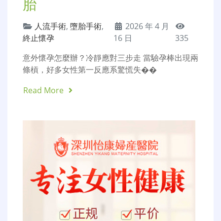
胎
人流手術
,
墮胎手術
,
2026 年 4 月
終止懷孕
16 日
335
意外懷孕怎麼辦？冷靜應對三步走 當驗孕棒出現兩
條槓，好多女性第一反應系驚慌失��
Read More