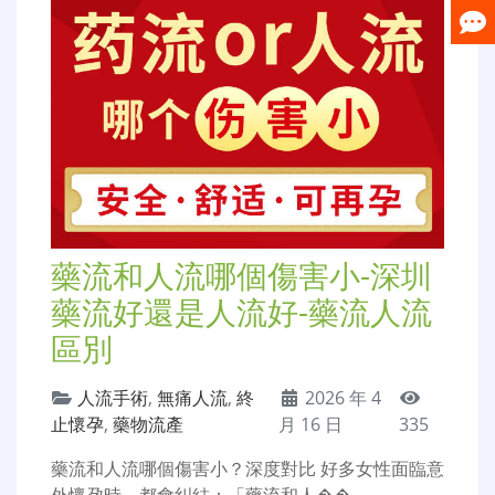
藥流和人流哪個傷害小-深圳
藥流好還是人流好-藥流人流
區別
人流手術
,
無痛人流
,
終
2026 年 4
止懷孕
,
藥物流產
月 16 日
335
藥流和人流哪個傷害小？深度對比 好多女性面臨意