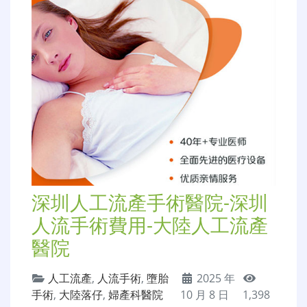
深圳人工流產手術醫院-深圳
人流手術費用-大陸人工流產
醫院
人工流產
,
人流手術
,
墮胎
2025 年
手術
,
大陸落仔
,
婦產科醫院
10 月 8 日
1,398