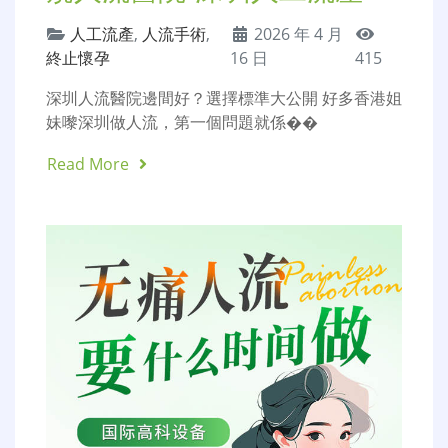
人工流產
,
人流手術
,
2026 年 4 月
終止懷孕
16 日
415
深圳人流醫院邊間好？選擇標準大公開 好多香港姐
妹嚟深圳做人流，第一個問題就係��
Read More