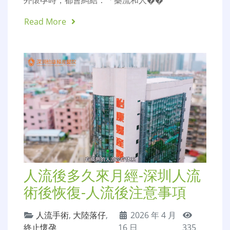
外懷孕時，都會糾結：「藥流和人��
Read More
人流後多久來月經-深圳人流
術後恢復-人流後注意事項
人流手術
,
大陸落仔
,
2026 年 4 月
終止懷孕
16 日
335