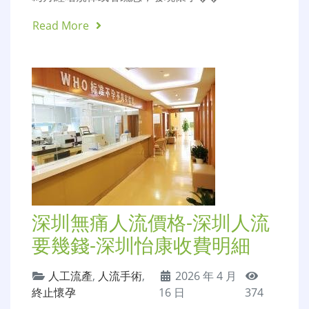
Read More
深圳無痛人流價格-深圳人流
要幾錢-深圳怡康收費明細
人工流產
,
人流手術
,
2026 年 4 月
終止懷孕
16 日
374