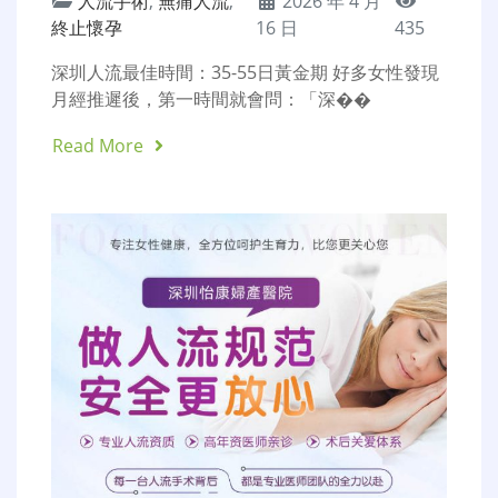
人流手術
,
無痛人流
,
2026 年 4 月
終止懷孕
16 日
435
深圳人流最佳時間：35-55日黃金期 好多女性發現
月經推遲後，第一時間就會問：「深��
Read More