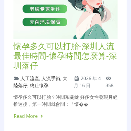
懷孕多久可以打胎-深圳人流
最佳時間-懷孕時間怎麼算-深
圳落仔
人工流產
,
人流手術
,
大
2026 年 4
陸落仔
,
終止懷孕
月 16 日
358
懷孕多久可以打胎？時間系關鍵 好多女性發現月經
推遲後，第一時間就會問：「懷��
Read More