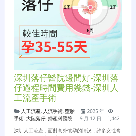
深圳落仔醫院邊間好-深圳落
仔過程時間費用幾錢-深圳人
工流產手術
人工流產
,
人流手術
,
墮胎
2025 年
手術
,
大陸落仔
,
婦產科醫院
9 月 12 日
1,442
深圳人工流產，面對意外懷孕的情況，許多女性會