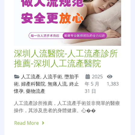
深圳人流醫院-人工流產診所
推薦-深圳人工流產醫院
人工流產
,
人流手術
,
墮胎手
2025
術
,
婦產科醫院
,
無痛人流
,
終止
年 5 月
1,383
懷孕
,
藥物流產
31 日
人工流產診所推薦，人工流產手術並非簡單的醫療
操作，其涉及患者的身體健康、心��
Read More