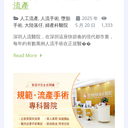
流產
人工流產
,
人流手術
,
墮胎
2025 年
手術
,
大陸落仔
,
婦產科醫院
5 月 20 日
1,333
深圳人流醫院，在深圳這座快節奏的現代都市裏，
每年約有數萬例人流手術在正規醫��
Read More