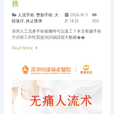
務
人流手術
,
墮胎手術
,
大
2026 年 5
陸落仔
,
終止懷孕
月 18 日
303
深圳人工流產手術後幾時可以返工？本文根據手術
方式和工作性質提供詳細請假天數建��
Read More