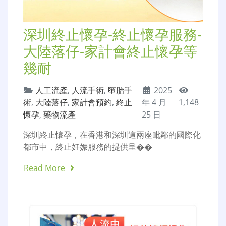
深圳終止懷孕-終止懷孕服務-
大陸落仔-家計會終止懷孕等
幾耐
人工流產
,
人流手術
,
墮胎手
2025
術
,
大陸落仔
,
家計會預約
,
終止
年 4 月
1,148
懷孕
,
藥物流產
25 日
深圳終止懷孕，在香港和深圳這兩座毗鄰的國際化
都市中，終止妊娠服務的提供呈��
Read More