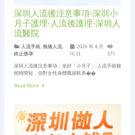
深圳人流後注意事項-深圳小
月子護理-人流後護理-深圳人
流醫院
人流手術
,
無痛人流
,
2026 年 4 月
終止懷孕
16 日
371
深圳人流後注意事項：坐好「小月子」 人流手術雖
然時間短，但對女性身體嘅損耗系��
Read More