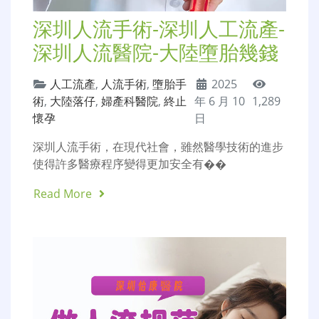
深圳人流手術-深圳人工流產-
深圳人流醫院-大陸墮胎幾錢
人工流產
,
人流手術
,
墮胎手
2025
術
,
大陸落仔
,
婦產科醫院
,
終止
年 6 月 10
1,289
懷孕
日
深圳人流手術，在現代社會，雖然醫學技術的進步
使得許多醫療程序變得更加安全有��
Read More