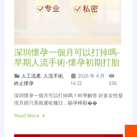
深圳懷孕一個月可以打掉嗎-
早期人流手術-懷孕初期打胎
人工流產
,
人流手術
,
2026 年 4 月
終止懷孕
16 日
336
深圳懷孕一個月可以打掉嗎？科學解答 好多女性發
現月經只系推遲咗幾日，驗孕棒顯��
Read More