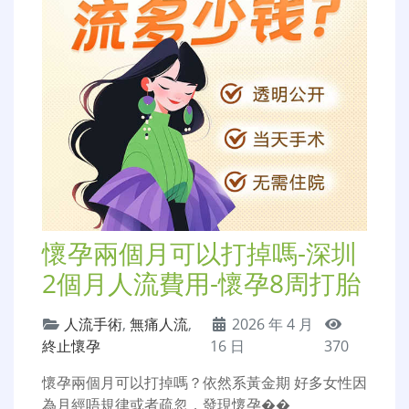
懷孕兩個月可以打掉嗎-深圳
2個月人流費用-懷孕8周打胎
人流手術
,
無痛人流
,
2026 年 4 月
終止懷孕
16 日
370
懷孕兩個月可以打掉嗎？依然系黃金期 好多女性因
為月經唔規律或者疏忽，發現懷孕��