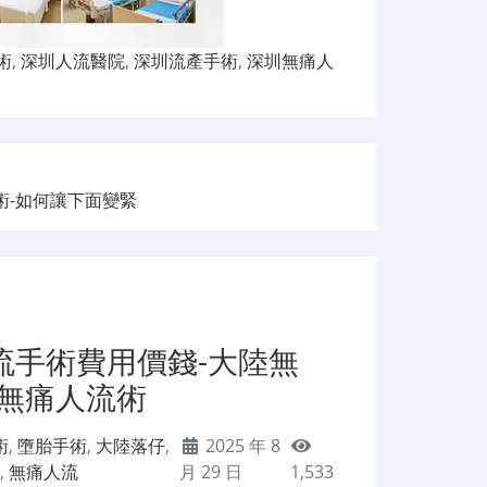
術
,
深圳人流醫院
,
深圳流產手術
,
深圳無痛人
術-如何讓下面變緊
流手術費用價錢-大陸無
-無痛人流術
術
,
墮胎手術
,
大陸落仔
,
2025 年 8
院
,
無痛人流
月 29 日
1,533