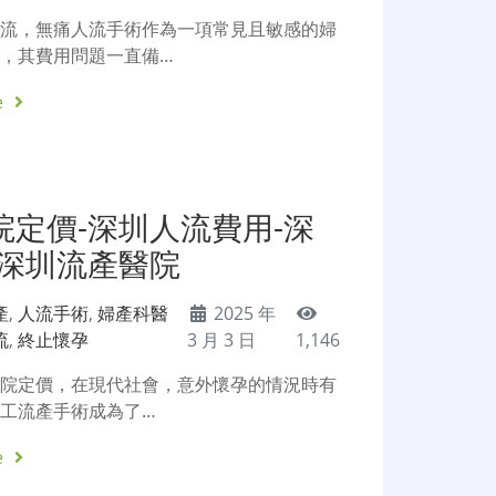
人流，無痛人流手術作為一項常見且敏感的婦
，其費用問題一直備…
e
院定價-深圳人流費用-深
-深圳流產醫院
產
,
人流手術
,
婦產科醫
2025 年
流
,
終止懷孕
3 月 3 日
1,146
醫院定價，在現代社會，意外懷孕的情況時有
工流產手術成為了…
e