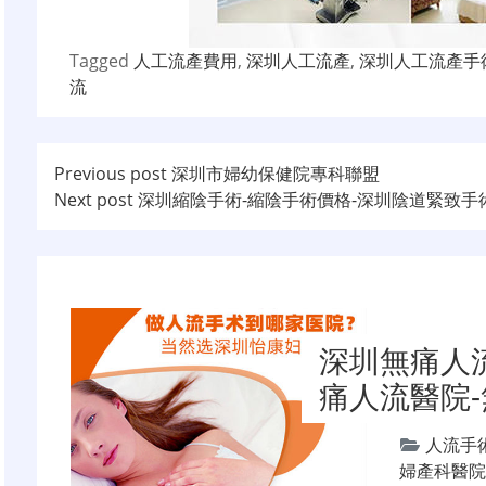
Tagged
人工流產費用
,
深圳人工流產
,
深圳人工流產手
流
文
Previous post
深圳市婦幼保健院專科聯盟
Next post
深圳縮陰手術-縮陰手術價格-深圳陰道緊致手
章
导
航
深圳無痛人
痛人流醫院
人流手
婦產科醫