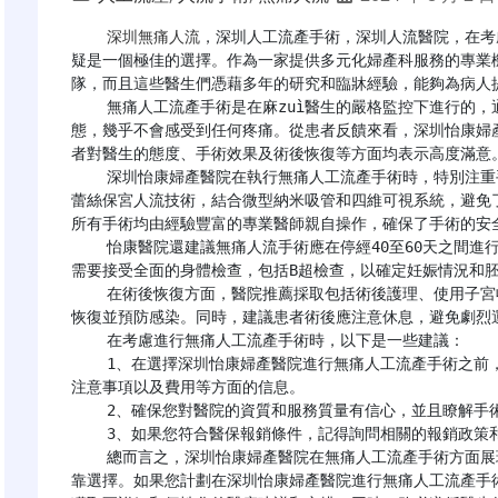
深圳無痛人流
，深圳人工流產手術，深圳人流醫院，在考
疑是一個極佳的選擇。作為一家提供多元化婦產科服務的專業
隊，而且這些醫生們憑藉多年的研究和臨牀經驗，能夠為病人提
    無痛人工流產手術是在麻zuì醫生的嚴格監控下進行的，通過使用藥物使患者在手術過程中處於深度睡眠狀
態，幾乎不會感受到任何疼痛。從患者反饋來看，深圳怡康婦
者對醫生的態度、手術效果及術後恢復等方面均表示高度滿意。
    深圳怡康婦產醫院在執行無痛人工流產手術時，特別注重手術的安全性和術後恢復的重要性。醫院採用的格
蕾絲保宮人流技術，結合微型納米吸管和四維可視系統，避免
所有手術均由經驗豐富的專業醫師親自操作，確保了手術的安全
    怡康醫院還建議無痛人流手術應在停經40至60天之間進行，以降低風險和併發症的可能性。在手術前，患者
需要接受全面的身體檢查，包括B超檢查，以確定妊娠情況和胚
    在術後恢復方面，醫院推薦採取包括術後護理、使用子宮收縮劑、抗生素治療和止血藥等措施，以促進身體
恢復並預防感染。同時，建議患者術後應注意休息，避免劇烈運
    在考慮進行無痛人工流產手術時，以下是一些建議：

    1、在選擇深圳怡康婦產醫院進行無痛人工流產手術之前，建議您親自諮詢醫生，詳細瞭解手術的具體流程、
注意事項以及費用等方面的信息。

    2、確保您對醫院的資質和服務質量有信心，並且瞭解手術的所有可能風險和後果。

    3、如果您符合醫保報銷條件，記得詢問相關的報銷政策和流程。

    總而言之，深圳怡康婦產醫院在無痛人工流產手術方面展現出了極高的專業性和服務質量，是女性患者的可
靠選擇。如果您計劃在深圳怡康婦產醫院進行無痛人工流產手