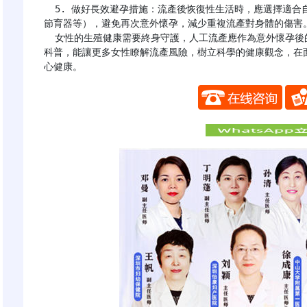
  5. 做好長效避孕措施：流產後恢復性生活時，應選擇適合自己的避孕方式（如短效口服避孕藥、避孕套、宮內
節育器等），避免再次意外懷孕，減少重複流產對身體的傷害。
  女性的生殖健康需要終身守護，人工流產應作為意外懷孕後的無奈選擇，而非常規避孕手段。希望通過本文的
科普，能讓更多女性瞭解流產風險，樹立科學的健康觀念，在
心健康。