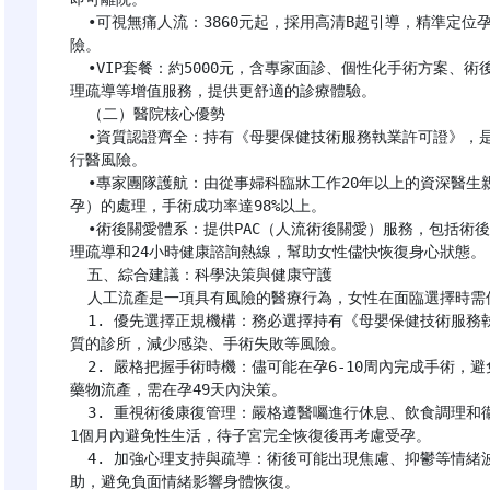
  •可視無痛人流：3860元起，採用高清B超引導，精準定位孕囊，減少子宮內膜損傷，降低殘留和宮腔粘連風
險。

  •VIP套餐：約5000元，含專家面診、個性化手術方案、術後營養餐（魚湯、雞湯、薑湯雞蛋）、康復理療和心
理疏導等增值服務，提供更舒適的診療體驗。

  （二）醫院核心優勢

  •資質認證齊全：持有《母嬰保健技術服務執業許可證》，是深圳市衞健委批准的正規流產診療機構，杜絕無證
行醫風險。

  •專家團隊護航：由從事婦科臨牀工作20年以上的資深醫生親自主刀，熟悉各類複雜病例（如瘢痕子宮、宮外
孕）的處理，手術成功率達98%以上。

  •術後關愛體系：提供PAC（人流術後關愛）服務，包括術後避孕指導（如宮內節育器、短效避孕藥推薦）、心
理疏導和24小時健康諮詢熱線，幫助女性儘快恢復身心狀態。

  五、綜合建議：科學決策與健康守護

  人工流產是一項具有風險的醫療行為，女性在面臨選擇時需保持理性，從以下方面做好健康守護：

  1. 優先選擇正規機構：務必選擇持有《母嬰保健技術服務執業許可證》的醫院或婦幼保健機構，避免前往無資
質的診所，減少感染、手術失敗等風險。

  2. 嚴格把握手術時機：儘可能在孕6-10周內完成手術，避免因孕周過大增加手術難度和併發症風險；若選擇
藥物流產，需在孕49天內決策。

  3. 重視術後康復管理：嚴格遵醫囑進行休息、飲食調理和衞生護理，按時複查，出現異常症狀及時就醫；術後
1個月內避免性生活，待子宮完全恢復後再考慮受孕。

  4. 加強心理支持與疏導：術後可能出現焦慮、抑鬱等情緒波動，可與親友溝通傾訴，或尋求專業心理諮詢師幫
助，避免負面情緒影響身體恢復。
