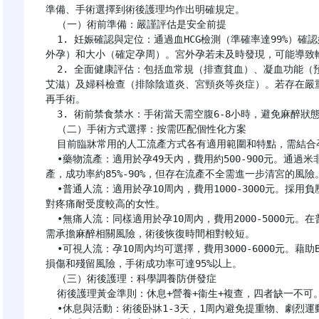
準備、手術選擇到術後護理均作出明確規定。

  （一）術前準備：嚴謹評估是安全前提

  1. 妊娠確認與定位：通過血HCG檢測（準確率達99%）確認妊娠後，必須進行B超檢查，明確孕囊位置（排除宮
外孕）和大小（確定孕周）。宮外孕若未及時發現，可能導致輸
  2. 全面健康評估：包括血常規（排查貧血）、凝血功能（預防出血風險）、傳染病篩查（乙肝、丙肝、梅毒、
艾滋）及婦科檢查（排除陰道炎、宮頸炎等炎症）。若存在嚴重
再手術。

  3. 術前禁食禁水：手術當天需空腹6-8小時，避免麻醉狀態下嘔吐物誤吸入氣管，引發窒息或吸入性肺炎。

  （二）手術方式選擇：按需匹配個性化方案

  目前臨牀常用的人工流產方式各有適用範圍和特點，需結合孕周、身體狀況及個人需求綜合選擇：

  •藥物流產：適用於孕49天內，費用約500-900元。通過米非司酮聯合米索前列醇終止妊娠，過程類似自然流
產，成功率約85%-90%，但存在流產不全需進一步清宮的風險。
  •普通人流：適用於孕10周內，費用1000-3000元。採用負壓吸引術清除胚胎組織，術中有一定疼痛感，更適合
對疼痛耐受度較高的女性。

  •無痛人流：同樣適用於孕10周內，費用2000-5000元。在普通人流基礎上增加靜脈麻醉，術中無明顯痛感，但
需承擔麻醉相關風險，術後恢復時間相對較短。

  •可視人流：孕10周內均可選擇，費用3000-6000元。藉助B超實時引導操作，能精準定位孕囊，有效減少子宮
損傷和殘留風險，手術成功率可達95%以上。

  （三）術後護理：科學調養防併發症

  術後護理黃金準則：休息+營養+衞生+複查，四者缺一不可。

  •休息與活動：術後卧牀1-3天，1周內避免提重物、劇烈運動（如跑步、游泳），2周內禁止盆浴和性生活，防