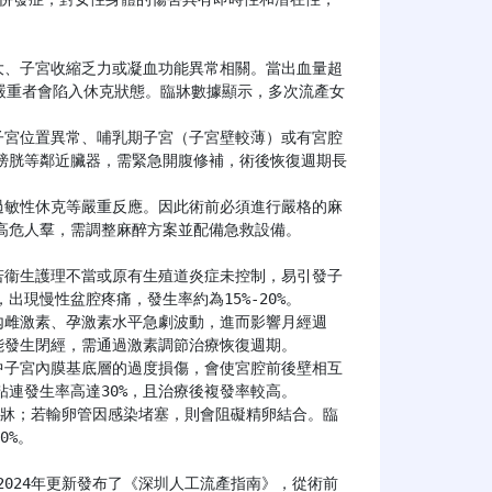
，嚴重者會陷入休克狀態。臨牀數據顯示，多次流產女
膀胱等鄰近臟器，需緊急開腹修補，術後恢復週期長
危人羣，需調整麻醉方案並配備急救設備。

現慢性盆腔疼痛，發生率約為15%-20%。

能發生閉經，需通過激素調節治療恢復週期。

連發生率高達30%，且治療後複發率較高。

%。
