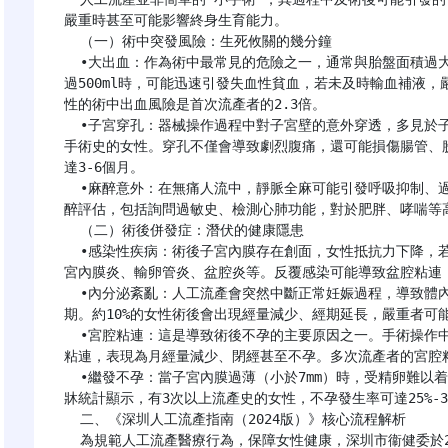
嚴重時甚至可能影響終身生育能力。

  （一）術中突發風險：生死攸關的幾分鐘

  •大出血：作為術中最常見的危險之一，通常與胎盤面積過大、子宮收縮乏力或凝血功能異常相關。當出血量超
過500ml時，可能迅速引發失血性貧血，若未及時輸血補液
性的術中出血風險是首次流產者的2.3倍。

  •子宮穿孔：器械操作過程中對子宮壁的意外穿透，多見於子宮位置異常、哺乳期子宮（子宮壁較薄）或有宮腔
手術史的女性。穿孔不僅會導致劇烈腹痛，還可能損傷腸管、
達3-6個月。

  •麻醉意外：在無痛人流中，靜脈全麻可能引發呼吸抑制、過敏性休克等嚴重反應。因此術前必須進行嚴格的麻
醉評估，包括詢問過敏史、檢測心肺功能，對於肥胖、哮喘等高
  （二）術後併發症：潛伏的健康隱患

  •感染性疾病：術後子宮內膜存在創面，女性抵抗力下降，若衞生護理不當或原有生殖道炎症未控制，易引發子
宮內膜炎、輸卵管炎、盆腔炎等。反覆感染可能導致盆腔粘連，出
  •內分泌紊亂：人工流產會突然中斷正常妊娠過程，導致體內雌激素、孕激素水平急劇波動，進而影響月經週
期。約10%的女性術後會出現經量減少、經期延長，嚴重者可
  •宮腔粘連：這是導致術後不孕的主要原因之一。手術操作中子宮內膜基底層的過度損傷，會使宮腔前後壁相互
粘連，表現為月經量減少、閉經甚至不孕。多次流產者的宮腔粘
  •繼發不孕：當子宮內膜過薄（小於7mm）時，受精卵難以着牀；若輸卵管因感染堵塞，則會阻礙精卵結合。臨
牀統計顯示，有3次以上流產史的女性，不孕發生率可達25%-30
  二、《深圳人工流產指南（2024版）》核心流程解析

  為規範人工流產醫療行為，保障女性健康，深圳市衞健委於2024年更新發布了《深圳人工流產指南》，從術前