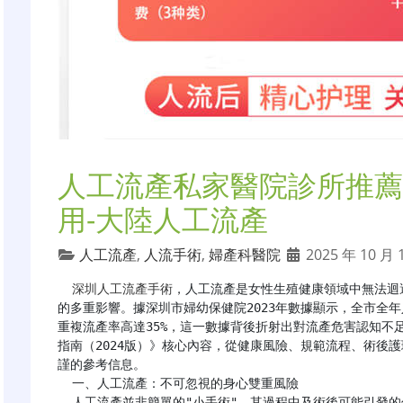
人工流產私家醫院診所推薦
用-大陸人工流產
人工流產
,
人流手術
,
婦產科醫院
2025 年 10 月 
深圳人工流產手術
，人工流產是女性生殖健康領域中無法迴
的多重影響。據深圳市婦幼保健院2023年數據顯示，全市全年人
重複流產率高達35%，這一數據背後折射出對流產危害認知不
指南（2024版）》核心內容，從健康風險、規範流程、術後
謹的參考信息。

  一、人工流產：不可忽視的身心雙重風險

  人工流產並非簡單的"小手術"，其過程中及術後可能引發的併發症，對女性身體的傷害具有即時性和潛在性，