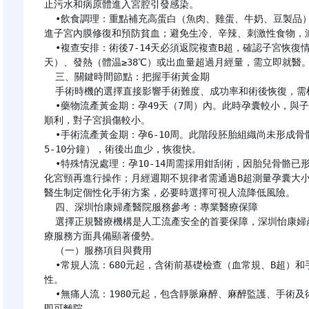
止污水和病原體進入宮腔引發感染。

  •飲食調理：重點補充高蛋白（魚肉、雞蛋、牛奶、豆製品）和含鐵豐富的食物（菠菜、動物肝臟、紅棗），促
進子宮內膜修復和預防貧血；避免生冷、辛辣、刺激性食物，減
  •複查安排：術後7-14天必須返院複查B超，確認子宮恢復情況和流產是否完全。若出現持續腹痛（超過3
天）、發熱（體温≥38℃）或出血量超過月經量，需立即就醫。
  三、關鍵時間節點：把握手術黃金期

  手術時機的選擇直接影響手術難度、成功率和術後恢復，需根據孕周和個體情況精準判斷。

  •藥物流產黃金期：孕49天（7周）內。此時孕囊較小，與子宮壁粘連較鬆散，藥物作用效果好，流產過程相對
順利，對子宮損傷較小。

  •手術流產黃金期：孕6-10周。此階段胚胎組織尚未形成骨骼，通過負壓吸引術即可完全清除，手術時間短（約
5-10分鐘），術後出血少，恢復快。

  •特殊情況處理：孕10-14周需採用鉗刮術，因胎兒骨骼已形成，手術難度增加，風險升高，通常建議先藥物軟
化宮頸再進行操作；月經週期不規律者需通過B超測量孕囊大
醫生制定個性化手術方案，必要時選擇可視人流降低風險。

  四、深圳怡康婦產醫院服務參考：專業醫療保障

  選擇正規醫療機構是人工流產安全的首要保障，深圳怡康婦產醫院作為深圳市婦幼保健院聯盟醫院，在流產診
療服務方面具備顯著優勢。

  （一）服務項目與費用

  •常規人流：680元起，含術前基礎檢查（血常規、B超）和手術操作費用，適合孕8周內、無特殊健康問題的女
性。

  •無痛人流：1980元起，包含靜脈麻醉、麻醉監護、手術及術後基礎護理，術中無痛感，術後觀察2小時無異常
即可離院。
