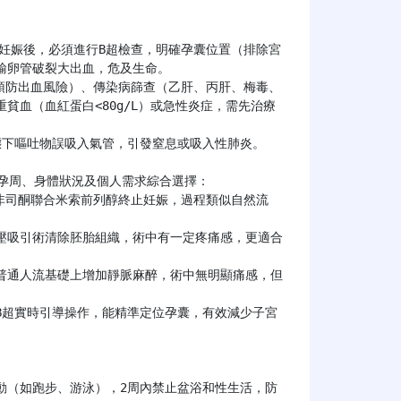
卵管破裂大出血，危及生命。

貧血（血紅蛋白<80g/L）或急性炎症，需先治療

