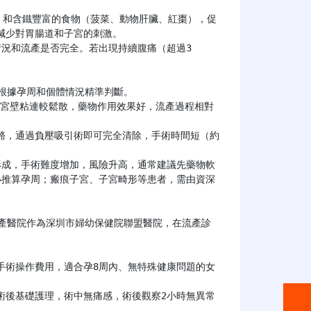
少對胃腸道和子宮的刺激。



小推算孕周；瘢痕子宮、子宮畸形等患者，需由資深