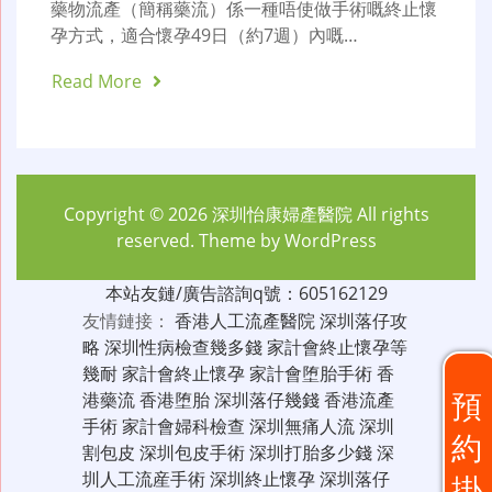
藥物流產（簡稱藥流）係一種唔使做手術嘅終止懷
孕方式，適合懷孕49日（約7週）內嘅…
Read More
Copyright © 2026
深圳怡康婦產醫院
All rights
reserved. Theme by
WordPress
本站友鏈/廣告諮詢q號：605162129
友情鏈接：
香港人工流產醫院
深圳落仔攻
略
深圳性病檢查幾多錢
家計會終止懷孕等
幾耐
家計會終止懷孕
家計會堕胎手術
香
預
港藥流
香港堕胎
深圳落仔幾錢
香港流產
手術
家計會婦科檢查
深圳無痛人流
深圳
約
割包皮
深圳包皮手術
深圳打胎多少錢
深
圳人工流産手術
深圳終止懷孕
深圳落仔
掛