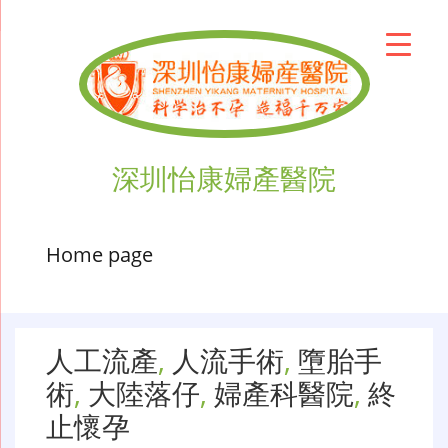
深圳怡康婦產醫院
Home page
人工流產
,
人流手術
,
墮胎手
術
,
大陸落仔
,
婦產科醫院
,
終
止懷孕