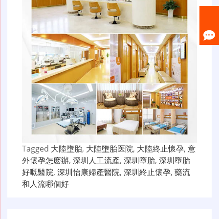
Tagged
大陸墮胎
,
大陸墮胎医院
,
大陸終止懷孕
,
意
外懷孕怎麽辦
,
深圳人工流產
,
深圳墮胎
,
深圳墮胎
好嘅醫院
,
深圳怡康婦產醫院
,
深圳終止懷孕
,
藥流
和人流哪個好