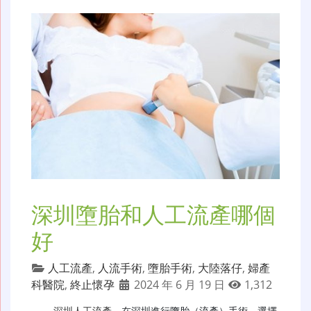
深圳墮胎和人工流產哪個
好
人工流產
,
人流手術
,
墮胎手術
,
大陸落仔
,
婦產
科醫院
,
終止懷孕
2024 年 6 月 19 日
1,312
深圳人工流產
，在深圳進行墮胎（流產）手術，選擇