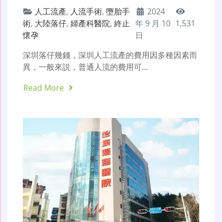
人工流產
,
人流手術
,
墮胎手
2024
術
,
大陸落仔
,
婦產科醫院
,
終止
年 9 月 10
1,531
懷孕
日
深圳落仔幾錢，深圳人工流產的費用因多種因素而
異，一般來説，普通人流的費用可…
Read More