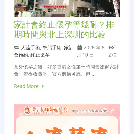
家計會終止懷孕等幾耐？排
期時間與北上深圳的比較
人流手術
,
墮胎手術
,
家計
2026 年 6
會預約
,
終止懷孕
月 10 日
270
意外懷孕之後，好多香港女性第一時間會諗起家計
會，覺得收費平、官方機構可靠。但…
Read More