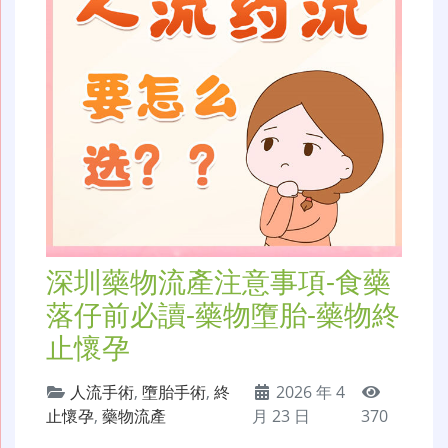
深圳藥物流產注意事項-食藥
落仔前必讀-藥物墮胎-藥物終
止懷孕
人流手術
,
墮胎手術
,
終
2026 年 4
止懷孕
,
藥物流產
月 23 日
370