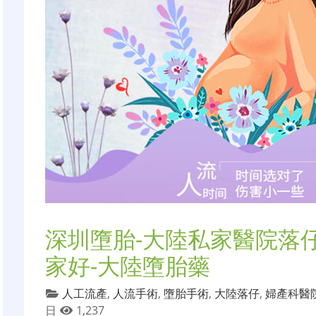
深圳墮胎-大陸私家醫院落
家好-大陸墮胎藥
人工流產
,
人流手術
,
墮胎手術
,
大陸落仔
,
婦產科醫
日
1,237