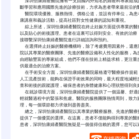
  深圳怡康婦產醫院擁有一支由國內外知名的婦產科專家組成的醫療團隊。他們不僅具備豐富的臨牀經驗，還不
斷學習和應用國際先進的診療技術，力求為患者帶來最前沿的醫
  醫院環境優雅、服務熱情、價格公道，並設有停車位，為患者提供便捷的醫療服務。同時，醫院還定期舉辦健
康講座和義診活動，提高社區對女性健康的認知和重視。

  綜上所述，深圳怡康婦產醫院在終止妊娠方面提供專業的醫療服務，包括全面的術前檢查、個性化的手術方案
以及貼心的術後護理。患者在這裏可以得到安全、有效的治療
接聯繫深圳怡康婦產醫院進行詳細諮詢和預約。

  在選擇終止妊娠的醫療機構時，除了考慮費用因素外，還應重視醫院的專業水平和服務質量。深圳怡康婦產醫
院以其專業的醫療團隊、先進的醫療設備和人性化的服務，為
由經驗豐富的專家組成，他們不僅在技術上精益求精，更注重
供最適合的治療方案。

  在手術安全方面，深圳怡康婦產醫院嚴格遵守醫療操作規範，確保每一例手術的安全和效果。醫院採用的無痛
人工流產技術，能夠在保證手術效果的同時，最大程度地減輕
查和術後的跟蹤護理，確保患者的身體健康和心理狀態得到良好
  在就診環境方面，深圳怡康婦產醫院提供了一個温馨、舒適的就醫環境，旨在為患者提供一個放鬆的心態，減
輕就醫過程中的緊張和焦慮。醫院的服務團隊熱情周到，致力
理，每一個環節都力求做到盡善盡美。

  總之，深圳怡康婦產醫院以其專業的醫療服務、先進的醫療技術和人性化的服務理念，為需要終止妊娠的患者
提供了一個優質的選擇。在這裏，患者不僅能夠得到專業的醫
患者，深圳怡康婦產醫院無疑是一個值得信賴的選擇，您可以