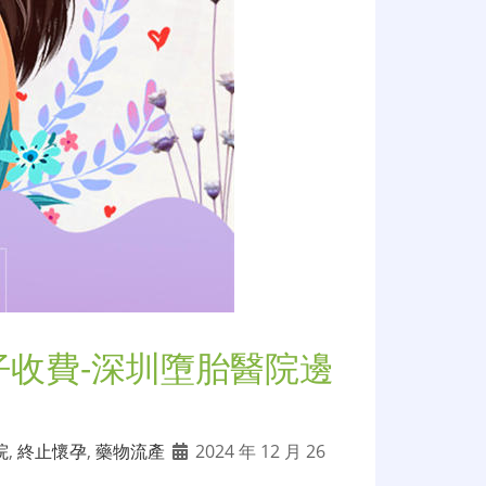
仔收費-深圳墮胎醫院邊
院
,
終止懷孕
,
藥物流產
2024 年 12 月 26