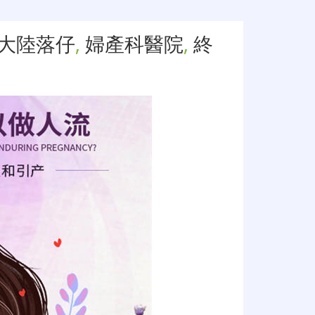
大陸落仔
,
婦產科醫院
,
終