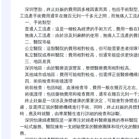
深圳墮胎
，終止妊娠的費用因多種因素而異，包括手術類型
工流產手術費用通常在幾百元到一千多元之間，而無痛人工流產
  一、手術類型

  普通人工流產：這是一種較為經濟的手術方式，費用一般在幾百元到一千多元之間。

  無痛人工流產：由於涉及到麻醉的使用，無痛人工流產的費用相對較高，通常在一千多元到幾千元不等。

  二、醫院等級

  公立醫院：這類醫院的費用相對較低，但可能需要患者排隊等候。

  私立醫院或專科醫院：費用相對較高，但通常能提供更快捷的服務和更舒適的就醫環境。

  三、地區差異

  深圳地區：由於醫療資源豐富，整體醫療費用相對較高。

  其他城市或地區：費用可能相對較低，但選擇正規醫療機構進行手術至關重要。

  四、術前檢查和術後護理

  術前檢查：包括B超、血液檢查等，費用一般在幾百元左右。

  術後護理：包括藥物費用和複查費用，通常在幾百元到一千元不等。

  終止妊娠是一項涉及身體健康的重要決定，可能會對身體造成一定影響。因此，在決定終止妊娠前應慎重考
慮，並選擇正規的醫療機構進行手術。同時，終止妊娠的具體
時，應及時就醫，由專業醫生進行詳細的檢查和診斷。

  深圳怡康婦產醫院是一家專注於婦產科醫療服務的專科醫院，提供從孕前諮詢、產檢、分娩/人流到產後康復等
一站式服務。醫院擁有一支經驗豐富的醫療團隊和現代化的醫
務。
