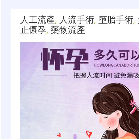
人工流產
,
人流手術
,
墮胎手術
,
止懷孕
,
藥物流產