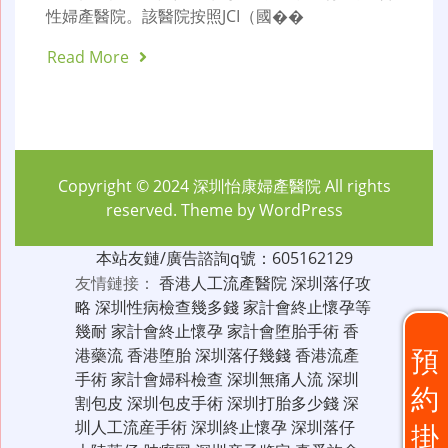
性婦產醫院。該醫院按照JCI（國��
Read More
Copyright © 2024
深圳怡康婦產醫院
All rights
reserved. Theme by
WordPress
本站友鏈/廣告諮詢q號：605162129
友情鏈接：
香港人工流產醫院
深圳落仔攻
略
深圳性病檢查幾多錢
家計會終止懷孕等
幾耐
家計會終止懷孕
家計會堕胎手術
香
預
港藥流
香港堕胎
深圳落仔幾錢
香港流產
手術
家計會婦科檢查
深圳無痛人流
深圳
約
割包皮
深圳包皮手術
深圳打胎多少錢
深
圳人工流産手術
深圳終止懷孕
深圳落仔
掛