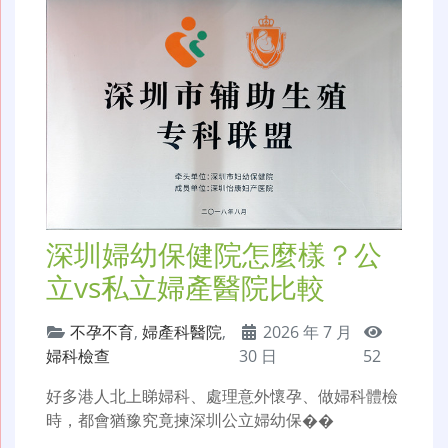
深圳婦幼保健院怎麼樣？公
立vs私立婦產醫院比較
不孕不育
,
婦產科醫院
,
2026 年 7 月
婦科檢查
30 日
52
好多港人北上睇婦科、處理意外懷孕、做婦科體檢
時，都會猶豫究竟揀深圳公立婦幼保��