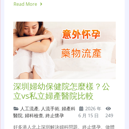
Read More
深圳婦幼保健院怎麼樣？公
立vs私立婦產醫院比較
人工流產
,
人流手術
,
婦產科
2026 年
醫院
,
婦科檢查
,
終止懷孕
6 月 15 日
249
好多港人北上深圳解決婦科問題、終止懷孕、做體