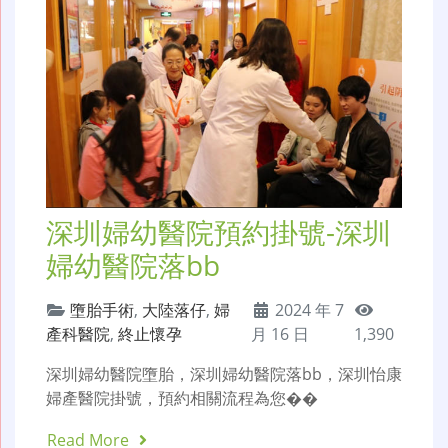
深圳婦幼醫院預約掛號-深圳
婦幼醫院落bb
墮胎手術
,
大陸落仔
,
婦
2024 年 7
產科醫院
,
終止懷孕
月 16 日
1,390
深圳婦幼醫院墮胎，深圳婦幼醫院落bb，深圳怡康
婦產醫院掛號，預約相關流程為您��
Read More