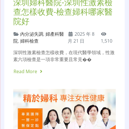
深圳婦科醫院-深圳性激素檢
查怎樣收費-檢查婦科哪家醫
院好
內分泌失調
,
婦產科醫
2025 年 8
院
,
婦科檢查
月 21 日
1,510
深圳性激素檢查怎樣收費，在現代醫學領域，性激
素六項檢查是一項非常重要且常見��
Read More