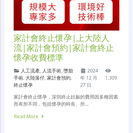
家計會終止懷孕|上大陸人
流|家計會預約|家計會終止
懷孕收費標準
人工流產
,
人流手術
,
墮胎
2024
手術
,
大陸落仔
,
家計會預約
,
年 12 月
1,309
終止懷孕
27 日
家計會終止懷孕，深圳終止妊娠的費用因多種因素
而有所不同，包括懷孕的時長、所…
Read More