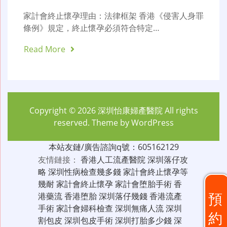
家計會終止懷孕理由：法律框架 香港《侵害人身罪
條例》規定，終止懷孕必須符合特定…
Read More
Copyright © 2026
深圳怡康婦產醫院
All rights
reserved. Theme by
WordPress
本站友鏈/廣告諮詢q號：605162129
友情鏈接：
香港人工流產醫院
深圳落仔攻
略
深圳性病檢查幾多錢
家計會終止懷孕等
幾耐
家計會終止懷孕
家計會堕胎手術
香
預
港藥流
香港堕胎
深圳落仔幾錢
香港流產
手術
家計會婦科檢查
深圳無痛人流
深圳
約
割包皮
深圳包皮手術
深圳打胎多少錢
深