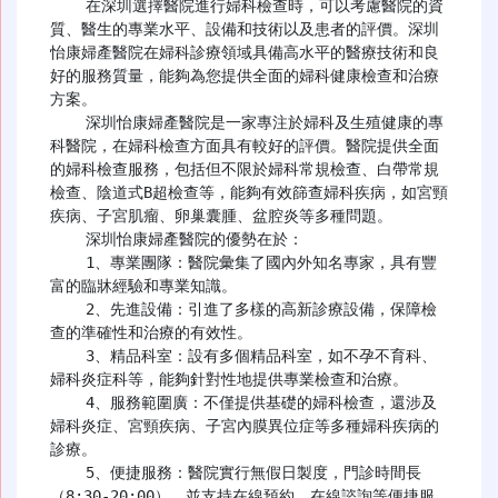
    在深圳選擇醫院進行婦科檢查時，可以考慮醫院的資
質、醫生的專業水平、設備和技術以及患者的評價。深圳
怡康婦產醫院在婦科診療領域具備高水平的醫療技術和良
好的服務質量，能夠為您提供全面的婦科健康檢查和治療
方案。

    深圳怡康婦產醫院是一家專注於婦科及生殖健康的專
科醫院，在婦科檢查方面具有較好的評價。醫院提供全面
的婦科檢查服務，包括但不限於婦科常規檢查、白帶常規
檢查、陰道式B超檢查等，能夠有效篩查婦科疾病，如宮頸
疾病、子宮肌瘤、卵巢囊腫、盆腔炎等多種問題。

    深圳怡康婦產醫院的優勢在於：

    1、專業團隊：醫院彙集了國內外知名專家，具有豐
富的臨牀經驗和專業知識。

    2、先進設備：引進了多樣的高新診療設備，保障檢
查的準確性和治療的有效性。

    3、精品科室：設有多個精品科室，如不孕不育科、
婦科炎症科等，能夠針對性地提供專業檢查和治療。

    4、服務範圍廣：不僅提供基礎的婦科檢查，還涉及
婦科炎症、宮頸疾病、子宮內膜異位症等多種婦科疾病的
診療。

    5、便捷服務：醫院實行無假日製度，門診時間長
（8:30-20:00），並支持在線預約、在線諮詢等便捷服