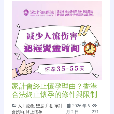
家計會終止懷孕理由？香港
合法終止懷孕的條件與限制
人工流產
,
墮胎手術
,
家計
2026 年 6
會預約
,
終止懷孕
月 2 日
271