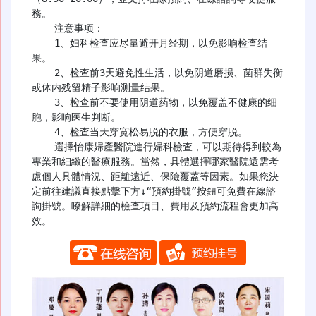
務。

    注意事项：

    1、妇科检查应尽量避开月经期，以免影响检查结
果。

    2、检查前3天避免性生活，以免阴道磨损、菌群失衡
或体内残留精子影响测量结果。

    3、检查前不要使用阴道药物，以免覆盖不健康的细
胞，影响医生判断。

    4、检查当天穿宽松易脱的衣服，方便穿脱。

    選擇怡康婦產醫院進行婦科檢查，可以期待得到較為
專業和細緻的醫療服務。當然，具體選擇哪家醫院還需考
慮個人具體情況、距離遠近、保險覆蓋等因素。如果您決
定前往建議直接點擊下方↓“預約掛號”按鈕可免費在線諮
詢掛號。瞭解詳細的檢查項目、費用及預約流程會更加高
效。