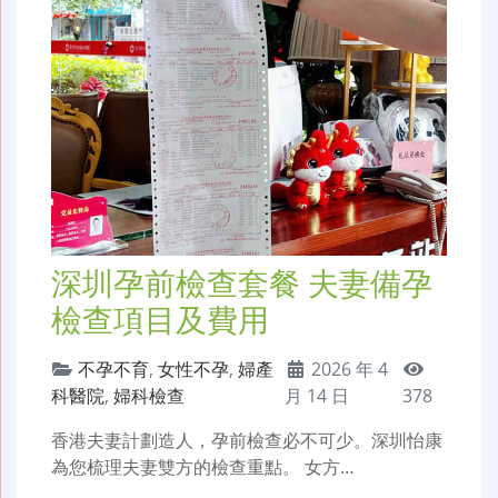
深圳孕前檢查套餐 夫妻備孕
檢查項目及費用
不孕不育
,
女性不孕
,
婦產
2026 年 4
科醫院
,
婦科檢查
月 14 日
378
香港夫妻計劃造人，孕前檢查必不可少。深圳怡康
為您梳理夫妻雙方的檢查重點。 女方…