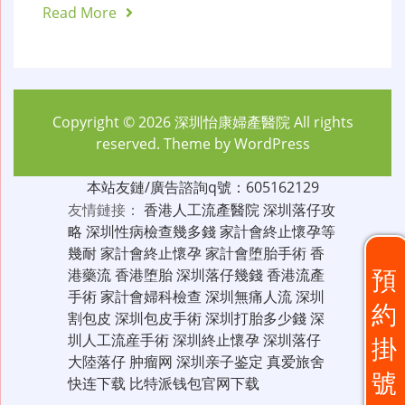
Read More
Copyright © 2026
深圳怡康婦產醫院
All rights
reserved. Theme by
WordPress
本站友鏈/廣告諮詢q號：605162129
友情鏈接：
香港人工流產醫院
深圳落仔攻
略
深圳性病檢查幾多錢
家計會終止懷孕等
幾耐
家計會終止懷孕
家計會堕胎手術
香
預
港藥流
香港堕胎
深圳落仔幾錢
香港流產
手術
家計會婦科檢查
深圳無痛人流
深圳
約
割包皮
深圳包皮手術
深圳打胎多少錢
深
圳人工流産手術
深圳終止懷孕
深圳落仔
掛
大陸落仔
肿瘤网
深圳亲子鉴定
真爱旅舍
號
快连下载
比特派钱包官网下载