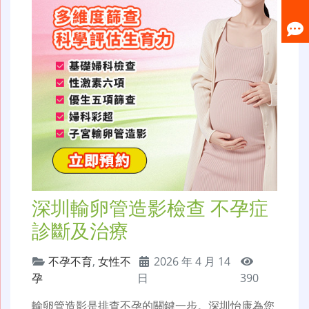
深圳輸卵管造影檢查 不孕症
診斷及治療
不孕不育
,
女性不
2026 年 4 月 14
孕
日
390
輸卵管造影是排查不孕的關鍵一步。深圳怡康為您