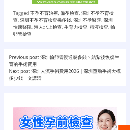
Tagged
不孕不育治療
,
備孕檢查
,
深圳不孕不育檢
查
,
深圳不孕不育檢查幾多錢
,
深圳不孕醫院
,
深圳
怡康醫院
,
港人北上檢查
,
生育力檢查
,
精液檢查
,
輸
卵管檢查
文
Previous post
深圳輸卵管復通幾多錢？結紮後恢復生
育的手術費用
章
Next post
深圳人流手術費用2026｜深圳墮胎手術大概
导
多少錢一文講清
航