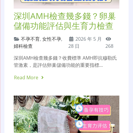
深圳AMH檢查幾多錢？卵巢
儲備功能評估與生育力檢查
不孕不育
,
女性不孕
,
2026 年 5 月
婦科檢查
28 日
268
深圳AMH檢查幾多錢？收費標準 AMH即抗穆勒氏
管激素，是評估卵巢儲備功能的重要指標…
Read More