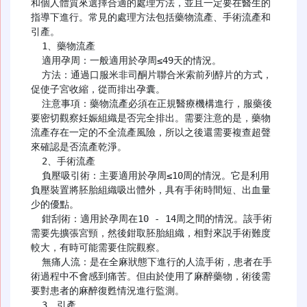
和個人體質來選擇合適的處理方法，並且一定要在醫生的
指導下進行。常見的處理方法包括藥物流產、手術流產和
引產。

  1、藥物流產

  適用孕周：一般適用於孕周≤49天的情況。

  方法：通過口服米非司酮片聯合米索前列醇片的方式，
促使子宮收縮，從而排出孕囊。

  注意事項：藥物流產必須在正規醫療機構進行，服藥後
要密切觀察妊娠組織是否完全排出。需要注意的是，藥物
流產存在一定的不全流產風險，所以之後還需要複查超聲
來確認是否流產乾淨。

  2、手術流產

  負壓吸引術：主要適用於孕周≤10周的情況。它是利用
負壓裝置將胚胎組織吸出體外，具有手術時間短、出血量
少的優點。

  鉗刮術：適用於孕周在10 - 14周之間的情況。該手術
需要先擴張宮頸，然後鉗取胚胎組織，相對來説手術難度
較大，有時可能需要住院觀察。

  無痛人流：是在全麻狀態下進行的人流手術，患者在手
術過程中不會感到痛苦。但由於使用了麻醉藥物，術後需
要對患者的麻醉復甦情況進行監測。

  3、引產
