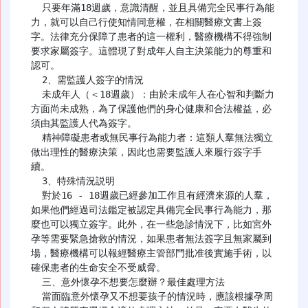
  只要年滿18週歲，意識清醒，並且具備完全民事行為能
力，就可以自己行使知情同意權，在相關醫療文書上簽
字。法律充分保障了患者的這一權利，醫療機構不得強制
要求家屬簽字。這體現了對成年人自主決策能力的尊重和
認可。

  2、需監護人簽字的情況

  未成年人（＜18週歲）：由於未成年人在心智和判斷力
方面尚未成熟，為了保護他們的身心健康和合法權益，必
須由其監護人代為簽字。

  精神障礙患者或無民事行為能力者：這類人羣無法獨立
做出理性的醫療決策，因此也需要監護人來履行簽字手
續。

  3、特殊情況説明

  對於16 - 18週歲已經參加工作且有經濟來源的人羣，
如果他們經過司法鑑定被認定具備完全民事行為能力，那
麼也可以獨立簽字。此外，在一些急診情況下，比如宮外
孕等需要緊急搶救的情況，如果患者無法簽字且無家屬到
場，醫療機構可以報經醫療主管部門批准後實施手術，以
確保患者的生命安全不受威脅。

  三、意外懷孕不想要怎麼辦？最佳處理方法

  當面臨意外懷孕又不想要孩子的情況時，應該根據孕周