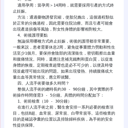
  適用孕周：當孕周＞14周時，就需要採用引產的方式終
止妊娠。

  方法：通過藥物誘發宮縮，使胎兒娩出，這個過程類似
於正常的分娩過程，因此需要住院治療。而且引產可能會
出現產道損傷等風險，對女性身體的影響相對較大。

  4、術後護理要點

  無論採用哪種方式終止妊娠，術後的護理都非常重要。
一般來説，患者需要休息2周，避免從事重體力勞動和性生
活至少1個月。要保持會陰部的清潔衞生，密切觀察出血量
和腹痛情況。同時，還應注意補充鐵劑和蛋白質，以促進
身體的恢復。定期複查超聲也是必不可少的，以便及時發
現並處理可能出現的問題。如果出現發熱、持續腹痛或大
量出血等異常情況，應立即就醫。

  四、人流手術要做多久時間？

  整個人流手術的總時長約30 - 90分鐘，其中實際的手
術操作時間僅需3 - 5分鐘。具體的時間分配如下：

  1、術前檢查（10 - 30分鐘）

  在進行人流手術之前，醫生會安排一系列必要的檢查項
目，包括B超、血常規、尿常規、白帶常規等。這些檢查的
目的是確認孕囊的位置以及排除婦科疾病，為手術的安全
性提供保障。
