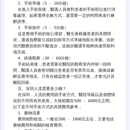
  2、手術準備（5 - 10分鐘）

  在進入手術室後，醫護人員會對患者的手術部位進行消
毒處理。如果選擇全麻方式，還需要一定的時間來進行麻
醉誘導。

  3、手術操作（3 - 5分鐘）

  這是整個手術的核心環節，醫生會根據患者的具體情
況，通過負壓吸引或鉗刮術等方式準確地取出孕囊。由於
現代醫療技術的不斷進步，這個步驟通常能夠快速而順利
地完成。

  4、術後觀察（30 - 60分鐘）

  手術結束後，患者需要在醫院的觀察室內停留一段時
間，醫護人員會密切關注患者是否有異常出血、腹痛或麻
醉反應等情況。只有在確認患者一切正常後，才會允許其
離院回家。

  五、深圳人流需要多少錢？

  在深圳，人流的費用因手術方式、醫院等級以及個體情
況的不同而有所差異，大致範圍在500 - 6000元之間。
以下是不同手術方式的具體費用參考：

  1、藥物流產

  費用相對較低，一般在500 - 1000元左右，主要包括
藥物費用和相關的檢查費用。
