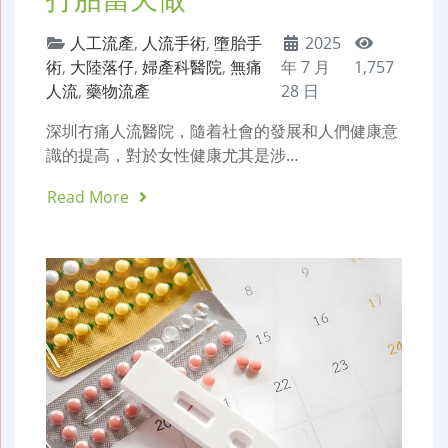
人工流產
,
人流手術
,
墮胎手
2025
術
,
大陸落仔
,
婦產科醫院
,
無痛
年 7 月
1,757
人流
,
藥物流產
28 日
深圳冇痛人流醫院，隨着社會的發展和人們健康意
識的提高，對於女性健康尤其是涉…
Read More