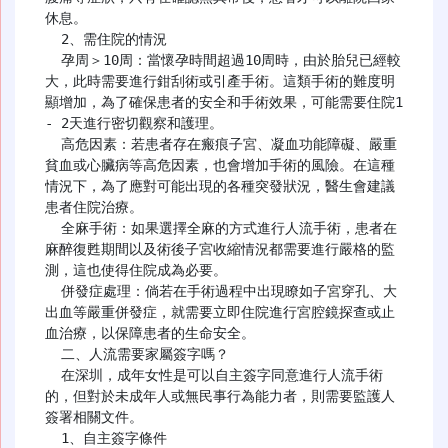
休息。

  2、需住院的情況

  孕周＞10周：當懷孕時間超過10周時，由於胎兒已經較
大，此時需要進行鉗刮術或引產手術。這類手術的難度明
顯增加，為了確保患者的安全和手術效果，可能需要住院1 
- 2天進行密切觀察和護理。

  高危因素：若患者存在瘢痕子宮、凝血功能障礙、嚴重
貧血或心臟病等高危因素，也會增加手術的風險。在這種
情況下，為了應對可能出現的各種突發狀況，醫生會建議
患者住院治療。

  全麻手術：如果選擇全麻的方式進行人流手術，患者在
麻醉復甦期間以及術後子宮收縮情況都需要進行嚴格的監
測，這也使得住院成為必要。

  併發症處理：倘若在手術過程中出現瞭如子宮穿孔、大
出血等嚴重併發症，就需要立即住院進行宮腔鏡探查或止
血治療，以保障患者的生命安全。

  二、人流需要家屬簽字嗎？

  在深圳，成年女性是可以自主簽字同意進行人流手術
的，但對於未成年人或無民事行為能力者，則需要監護人
簽署相關文件。

  1、自主簽字條件
