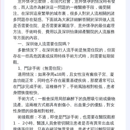
意外懷孕怎麼辦
，在現代社會，意外懷孕的情況時有發
生，而人流作為解決這一問題的一種醫療手段，備受關
注。在深圳這座繁華的城市裏，很多人對於人流相關的諸
多問題存在疑惑。下面就為大家詳細解答關於深圳做人流
是否需要住院、是否需要家屬簽字、意外懷孕的最佳處理
方法、手術時長、費用以及深圳怡康婦產醫院的人流服務
等方面的內容。

  一、深圳做人流需要住院嗎？

  多數情況下，在深圳進行人流手術是無需住院的，但當
存在一些高危因素或採用特殊手術方式時，則需要短期留
觀。

  1、門診手術（無需住院）

  適用情況：如果孕周≤10周，且女性沒有瘢痕子宮、凝
血功能正常，同時也不存在嚴重基礎疾病，那麼通常可以
在門診完成手術。這種條件下，手術風險相對較低，患者
身體恢復較快。

  手術方式：一般會採用局部麻醉下的負壓吸引術或藥物
流產。這兩種方式都具有創傷小、出血量少的優點，對女
性身體的損傷相對較輕。

  術後觀察：不過，即使是門診手術，也需要在醫院觀察
1 - 2小時。醫護人員會密切關注患者是否有異常出血或
腹痛等症狀，只有在確認無異常後，患者才可以離院回家