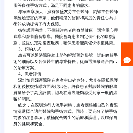
產等多種手術方式，滿足不同患者的需求。

  專家團隊強大：擁有像盛友芬主任醫師、劉穎主任醫師
等經驗豐富的專家，他們精湛的醫術和高度的責任心為手
術的成功提供了有力保障。

  術後護理完善：不僅關注患者的身體健康，還注重心理
疏導和營養膳食指導。醫院會為患者制定個性化的康復計
劃，並提供定期複查服務，確保患者能夠儘快恢復健康。

  3、預約方式

  患者可以通過醫院線上諮詢輕鬆預約掛號，詳細瞭解手
術的細節以及各位醫生的專業特長，從而選擇最適合自己
的治療方案。

  4、患者評價

  深圳怡康婦產醫院在患者中口碑良好，尤其在隱私保護
和術後恢復指導方面表現出色。許多患者對該醫院的服務
質量給予了高度評價，認為在這裏能夠感受到家一般的温
暖和關懷。

  總之，在深圳進行人流手術時，患者應根據自己的實際
情況選擇合適的醫院和手術方式。同時，要充分了解手術
前後的注意事項，積極配合醫生的治療和護理，以確保自
身的健康和安全。