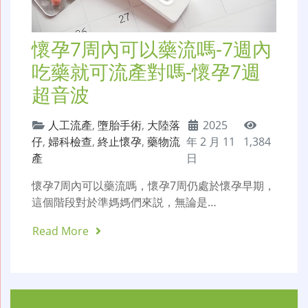
懷孕7周內可以藥流嗎-7週內
吃藥就可流產對嗎-懷孕7週
超音波
人工流產
,
墮胎手術
,
大陸落
2025
仔
,
婦科檢查
,
終止懷孕
,
藥物流
年 2 月 11
1,384
產
日
懷孕7周內可以藥流嗎，懷孕7周仍處於懷孕早期，
這個階段對於準媽媽們來説，無論是…
Read More