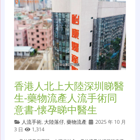
香港人北上大陸深圳睇醫
生-藥物流產人流手術同
意書-懐孕睇中醫生
人流手術
,
大陸落仔
,
藥物流產
2025 年 10 月
3 日
1,314