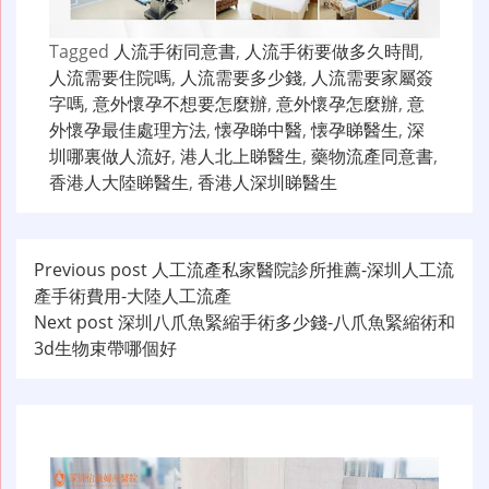
Tagged
人流手術同意書
,
人流手術要做多久時間
,
人流需要住院嗎
,
人流需要多少錢
,
人流需要家屬簽
字嗎
,
意外懷孕不想要怎麼辦
,
意外懷孕怎麼辦
,
意
外懷孕最佳處理方法
,
懐孕睇中醫
,
懐孕睇醫生
,
深
圳哪裏做人流好
,
港人北上睇醫生
,
藥物流產同意書
,
香港人大陸睇醫生
,
香港人深圳睇醫生
文
Previous post
人工流產私家醫院診所推薦-深圳人工流
產手術費用-大陸人工流產
章
Next post
深圳八爪魚緊縮手術多少錢-八爪魚緊縮術和
导
3d生物束帶哪個好
航