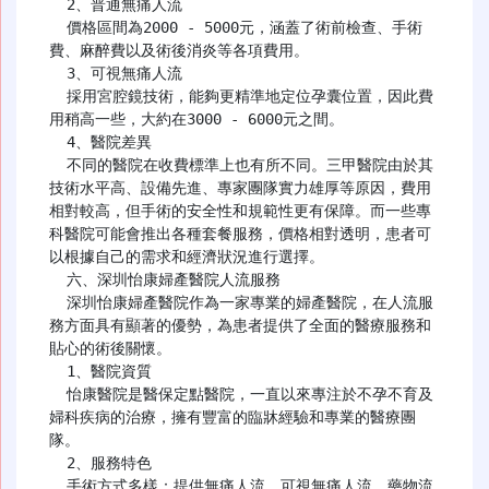
  2、普通無痛人流

  價格區間為2000 - 5000元，涵蓋了術前檢查、手術
費、麻醉費以及術後消炎等各項費用。

  3、可視無痛人流

  採用宮腔鏡技術，能夠更精準地定位孕囊位置，因此費
用稍高一些，大約在3000 - 6000元之間。

  4、醫院差異

  不同的醫院在收費標準上也有所不同。三甲醫院由於其
技術水平高、設備先進、專家團隊實力雄厚等原因，費用
相對較高，但手術的安全性和規範性更有保障。而一些專
科醫院可能會推出各種套餐服務，價格相對透明，患者可
以根據自己的需求和經濟狀況進行選擇。

  六、深圳怡康婦產醫院人流服務

  深圳怡康婦產醫院作為一家專業的婦產醫院，在人流服
務方面具有顯著的優勢，為患者提供了全面的醫療服務和
貼心的術後關懷。

  1、醫院資質

  怡康醫院是醫保定點醫院，一直以來專注於不孕不育及
婦科疾病的治療，擁有豐富的臨牀經驗和專業的醫療團
隊。

  2、服務特色

  手術方式多樣：提供無痛人流、可視無痛人流、藥物流