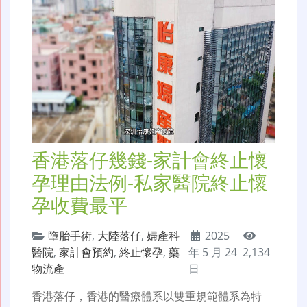
香港落仔幾錢-家計會終止懷
孕理由法例-私家醫院終止懷
孕收費最平
墮胎手術
,
大陸落仔
,
婦產科
2025
醫院
,
家計會預約
,
終止懷孕
,
藥
年 5 月 24
2,134
物流產
日
香港落仔，香港的醫療體系以雙重規範體系為特