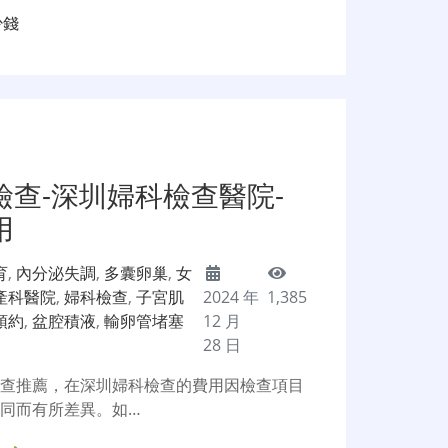
少錢
檢查-深圳婦科檢查醫院-
用
育
,
內分泌失調
,
多囊卵巢
,
女
產科醫院
,
婦科檢查
,
子宮肌
2024 年
1,385
預約
,
盆腔積液
,
輸卵管堵塞
12 月
28 日
檢查推薦，在深圳婦科檢查的費用因檢查項目
同而有所差異。如…