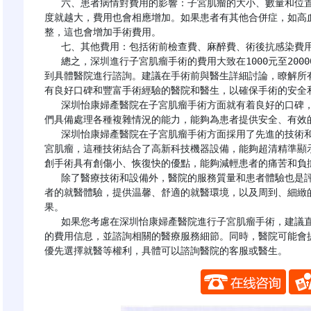
   六、患者病情對費用的影響：子宮肌瘤的大小、數量和位置：子宮肌瘤越大、數量越多、位置越複雜，手術難
度就越大，費用也會相應增加。如果患者有其他合併症，如高
整，這也會增加手術費用。

   七、其他費用：包括術前檢查費、麻醉費、術後抗感染費用等。

   總之，深圳進行子宮肌瘤手術的費用大致在1000元至20000元之間，具體費用需要根據患者的情況和手術需求
到具體醫院進行諮詢。建議在手術前與醫生詳細討論，瞭解所
有良好口碑和豐富手術經驗的醫院和醫生，以確保手術的安全和
   深圳怡康婦產醫院在子宮肌瘤手術方面就有着良好的口碑，醫院擁有一批經驗豐富、技術精湛的醫生團隊，他
們具備處理各種複雜情況的能力，能夠為患者提供安全、有效的
   深圳怡康婦產醫院在子宮肌瘤手術方面採用了先進的技術和設備，醫院採用了微創治療——宮腔鏡技術來治療子
宮肌瘤，這種技術結合了高新科技機器設備，能夠超清精準顯
創手術具有創傷小、恢復快的優點，能夠減輕患者的痛苦和負擔
   除了醫療技術和設備外，醫院的服務質量和患者體驗也是評價醫院好壞的重要指標。深圳怡康婦產醫院注重患
者的就醫體驗，提供温馨、舒適的就醫環境，以及周到、細緻
果。

   如果您考慮在深圳怡康婦產醫院進行子宮肌瘤手術，建議直接點擊下方“在線諮詢”聯繫醫院獲取最新、最準確
的費用信息，並諮詢相關的醫療服務細節。同時，醫院可能會
優先選擇就醫等權利，具體可以諮詢醫院的客服或醫生。