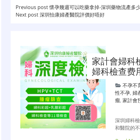
文
Previous post
懷孕幾週可以吃藥拿掉-深圳藥物流產多
Next post
深圳怡康婦產醫院評價好唔好
章
导
航
家計會婦科
婦科檢查费
不孕不
性不孕
,
婦
瘤
,
家計會
深圳婦科
和醫院的不