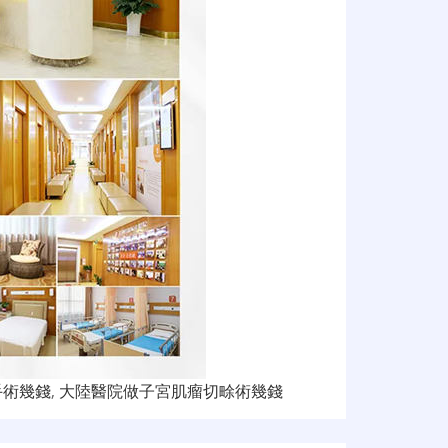
手術幾錢
,
大陸醫院做子宮肌瘤切畭術幾錢