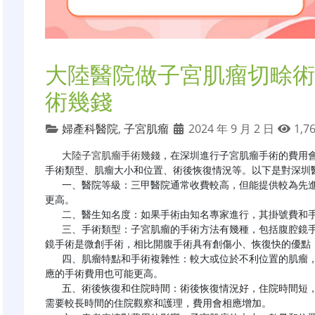
大陸醫院做子宮肌瘤切畭術
術幾錢
婦產科醫院
,
子宮肌瘤
2024 年 9 月 2 日
1,7
大陸子宮肌瘤手術幾錢
，在深圳進行子宮肌瘤手術的費用
手術類型、肌瘤大小和位置、術後恢復情況等。以下是對深圳醫
   一、醫院等級：三甲醫院通常收費較高，但能提供較為先進的醫療設備和技術支持，手術安全性和成功率可能
更高。

   二、醫生知名度：如果手術由知名專家進行，其掛號費和手術費也會相應高於普通醫生。

   三、手術類型：子宮肌瘤的手術方法有幾種，包括腹腔鏡手術、宮腔鏡手術、開腹手術等。腹腔鏡手術和宮腔
鏡手術是微創手術，相比開腹手術具有創傷小、恢復快的優點，
   四、肌瘤特點和手術複雜性：較大或位於不利位置的肌瘤，或者數量較多的肌瘤，其手術難度和風險增加，相
應的手術費用也可能更高。

   五、術後恢復和住院時間：術後恢復情況好，住院時間短，可以減少部分費用。反之，如果術後出現併發症或
需要較長時間的住院觀察和護理，費用會相應增加。
