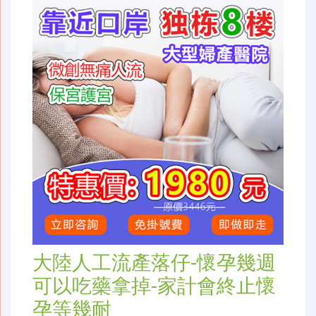
大陸人工流產落仔-懷孕幾週
可以吃藥拿掉-家計會終止懷
孕等幾耐