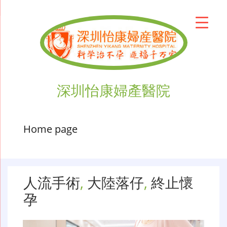
深圳怡康婦產醫院
Home page
人流手術
,
大陸落仔
,
終止懷
孕