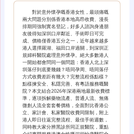
對於意外懷孕嘅香港女性，最頭痛嘅
兩大問題分別係香港本地高昂收費、漫長
排期同強制實名登記，好多人諮詢身邊朋
友後得知深圳口岸鄰近、手術即日可完
成、價格僅香港五分之一，近年越來越多
港人選擇羅湖、福田口岸過關，到深圳正
規婦科醫院處理意外懷孕。絕大多數港人
一開始都會問同一個問題：香港人北上深
圳落仔到底要幾錢？唔同孕周、唔同落仔
方式收費差距有幾大？完整流程係點樣？
點樣揀安全、私隱完善、有粵語服務嘅醫
院？本文結合2026年深港兩地最新收費標
準，逐項拆解藥物流產、普通人流、無痛
微創人流全套套餐價格，全面對比香港公
立、家計會、私家醫院收費同限制，附上
港人即日往返完整流程、最佳手術週數，
同時教大家分辨黑診所同正規醫院，重點