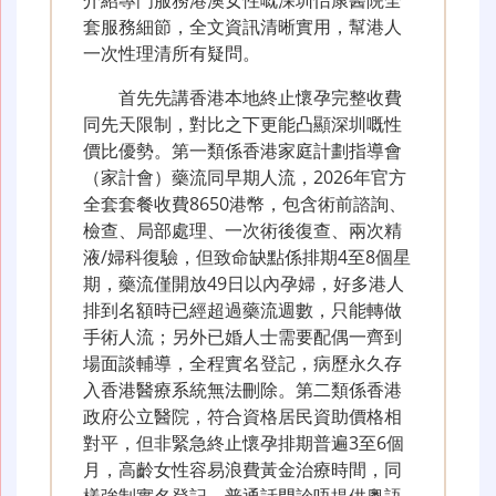
介紹專門服務港澳女性嘅深圳怡康醫院全
套服務細節，全文資訊清晰實用，幫港人
一次性理清所有疑問。
首先先講香港本地終止懷孕完整收費
同先天限制，對比之下更能凸顯深圳嘅性
價比優勢。第一類係香港家庭計劃指導會
（家計會）藥流同早期人流，2026年官方
全套套餐收費8650港幣，包含術前諮詢、
檢查、局部處理、一次術後復查、兩次精
液/婦科復驗，但致命缺點係排期4至8個星
期，藥流僅開放49日以內孕婦，好多港人
排到名額時已經超過藥流週數，只能轉做
手術人流；另外已婚人士需要配偶一齊到
場面談輔導，全程實名登記，病歷永久存
入香港醫療系統無法刪除。第二類係香港
政府公立醫院，符合資格居民資助價格相
對平，但非緊急終止懷孕排期普遍3至6個
月，高齡女性容易浪費黃金治療時間，同