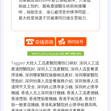
怡康醫院係2026年最合適嘅選擇。只要提
前線上預約、嚴格遵循醫生術前術後囑
咐，就能安全、省心處理意外懷孕問題，
最大程度保護子宮健康同日後生育能力。
Tagged
大陸人工流產醫院哪些口碑好
,
深圳人工流
產邊間醫院好
,
深圳人工流產醫院
,
深圳人流套餐選
擇攻略
,
深圳哪家醫院做藥物流產好
,
深圳哪家醫院
墮胎好
,
深圳怡康人流套餐服務介紹
,
深圳無痛人流
邊間平又安全
,
深圳終止懷孕多少錢
,
深圳終止懷孕
幾錢
,
香港人北上深圳落仔幾錢
,
香港人工流產價錢
,
香港墮胎
,
香港墮胎要幾錢
,
香港手術流產
,
香港打
胎一般要花幾錢
,
香港私家醫院終止懷孕收費高嗎
,
香港終止懷孕合法程序
,
香港藥物流產費用