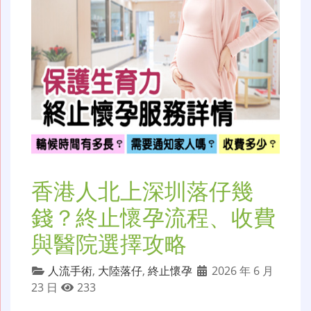
香港人北上深圳落仔幾
錢？終止懷孕流程、收費
與醫院選擇攻略
人流手術
,
大陸落仔
,
終止懷孕
2026 年 6 月
23 日
233