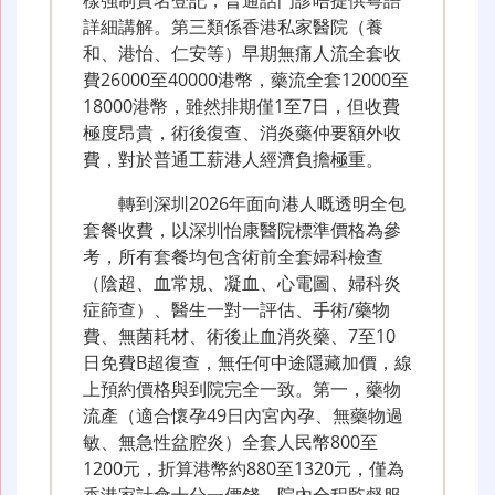
樣強制實名登記，普通話門診唔提供粵語
詳細講解。第三類係香港私家醫院（養
和、港怡、仁安等）早期無痛人流全套收
費26000至40000港幣，藥流全套12000至
18000港幣，雖然排期僅1至7日，但收費
極度昂貴，術後復查、消炎藥仲要額外收
費，對於普通工薪港人經濟負擔極重。
轉到深圳2026年面向港人嘅透明全包
套餐收費，以深圳怡康醫院標準價格為參
考，所有套餐均包含術前全套婦科檢查
（陰超、血常規、凝血、心電圖、婦科炎
症篩查）、醫生一對一評估、手術/藥物
費、無菌耗材、術後止血消炎藥、7至10
日免費B超復查，無任何中途隱藏加價，線
上預約價格與到院完全一致。第一，藥物
流產（適合懷孕49日內宮內孕、無藥物過
敏、無急性盆腔炎）全套人民幣800至
1200元，折算港幣約880至1320元，僅為