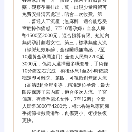
香港家計會十分一價錢，院內全程監督服
藥，觀察孕囊排出，萬一出現少量殘留可
免費安排清宮處理，唔會二次收費。第
二，普通人工流產（無麻醉，適合能忍受
宮腔操作痛感、7至10週孕婦）全套人民
幣1500至2000元，適合預算有限、短期內
無備孕計劃嘅女性。第三，標準無痛人流
（靜脈短效麻醉，全程睡眠無痛感，7至
10週黃金孕周適用）全套人民幣2200至
3000元，係港人選擇最多嘅套餐，手術僅
10分鐘左右完成，術後休息1至2小時確認
穩定即可離院。第四，可視微創無痛人流
（高清B超全程引導，精准定位孕囊，最大
限度保護子宮內膜，適合多次人流、子宮
偏薄、有備孕需求女性，7至12週）全套
人民幣3000至4200元，相比香港私家同類
手術節省數萬港幣，創傷更小、術後恢復
更快。