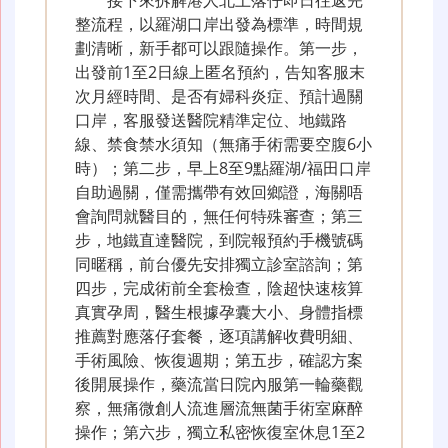
接下來拆解港人北上落仔即日往返完
整流程，以羅湖口岸出發為標準，時間規
劃清晰，新手都可以跟隨操作。第一步，
出發前1至2日線上匿名預約，告知客服末
次月經時間、是否有婦科炎症、預計過關
口岸，客服發送醫院精準定位、地鐵路
線、禁食禁水須知（無痛手術需要空腹6小
時）；第二步，早上8至9點羅湖/福田口岸
自助過關，僅需攜帶有效回鄉證，海關唔
會詢問就醫目的，無任何特殊審查；第三
步，地鐵直達醫院，到院報預約手機號碼
同暱稱，前台優先安排獨立診室諮詢；第
四步，完成術前全套檢查，陰超快速核算
真實孕周，醫生根據孕囊大小、身體指標
推薦對應落仔套餐，逐項講解收費明細、
手術風險、恢復週期；第五步，確認方案
後開展操作，藥流當日院內服第一輪藥觀
察，無痛微創人流進層流無菌手術室麻醉
操作；第六步，獨立私密恢復室休息1至2