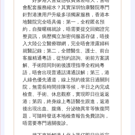
好多港人會疑惑收費落差咁大，會唔
會配套服務縮水？其實深圳怡康醫院專門
針對港澳用戶升級多項獨家服務，香港本
地醫院完全唔具備：第一，全程匿名預
約，自擬暱稱就診，唔需要提交回鄉證完
整資訊，病歷獨立加密伺服器存儲，唔接
入大陸公立醫療聯網，完全唔會泄露婦科
就醫記錄；第二，全體醫生、護士、前台
客服精通粵語，從預約諮詢、術前方案講
解、手術陪同到術後護理指導全程純粵
語，唔會出現普通話溝通誤解；第三，港
人綠色優先通道，線上預約後當日過關到
院，無需長時間排隊等候，半日之內完成
檢查、手術、休息觀察，實現即日往返返
港；第四，終身線上粵語醫生跟進，返港
後出現出血、腹痛、分泌物異常等恢復問
題，可隨時發送本地檢查報告免費諮詢，
唔需要專門過關復診。