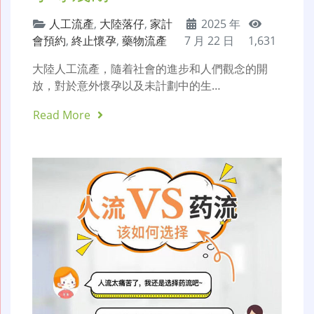
人工流產
,
大陸落仔
,
家計
2025 年
會預約
,
終止懷孕
,
藥物流產
7 月 22 日
1,631
大陸人工流產，隨着社會的進步和人們觀念的開
放，對於意外懷孕以及未計劃中的生…
Read More