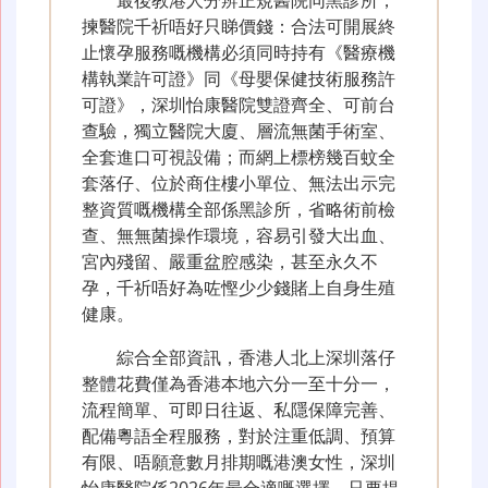
最後教港人分辨正規醫院同黑診所，
揀醫院千祈唔好只睇價錢：合法可開展終
止懷孕服務嘅機構必須同時持有《醫療機
構執業許可證》同《母嬰保健技術服務許
可證》，深圳怡康醫院雙證齊全、可前台
查驗，獨立醫院大廈、層流無菌手術室、
全套進口可視設備；而網上標榜幾百蚊全
套落仔、位於商住樓小單位、無法出示完
整資質嘅機構全部係黑診所，省略術前檢
查、無無菌操作環境，容易引發大出血、
宮內殘留、嚴重盆腔感染，甚至永久不
孕，千祈唔好為咗慳少少錢賭上自身生殖
健康。
綜合全部資訊，香港人北上深圳落仔
整體花費僅為香港本地六分一至十分一，
流程簡單、可即日往返、私隱保障完善、
配備粵語全程服務，對於注重低調、預算
有限、唔願意數月排期嘅港澳女性，深圳