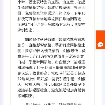
小時，護士實時監測血壓、出血量，確認
生命體征穩定後，領取術後藥物、護理手
冊、免費復查預約憑證；第七步，下午13
點後可直接乘坐地鐵返回口岸過關返港，
全程3至4小時即可完成所有流程，無需在
深圳留宿。
關於最佳落仔時間，醫學標準有嚴格
劃分，直接影響價格、手術難度同恢復速
度：懷孕49日內優選藥流，創傷最低、價
格最平；7至10週係無痛微創人流黃金窗
口期，手術時間最短、出血量少、後遺症
概率極低；10至12週只能選擇精細可視微
創人流，收費略高、恢復時間延長；超過
12週屬於中期妊娠，需要引產手術，創傷
大、收費大幅上升，因此驗出意外懷孕後
建議盡快過關檢查，避免拖延增加身體負
擔同開支。