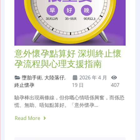
意外懷孕點算好 深圳終止懷
孕流程與心理支援指南
墮胎手術
,
大陸落仔
,
2026 年 4 月
終止懷孕
19 日
407
驗孕棒出現兩條線，但你嘅心情唔係興奮，而係恐
慌、無助、唔知點算好。「意外懷孕…
Read More