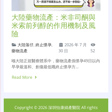
大陸藥物流產：米非司酮與
米索前列醇的作用機制及風
險
大陸落仔
,
終止懷孕
,
2026 年 7 月
藥物流產
30 日
52
喺大陸正規醫療體系中，藥物流產係懷孕49日以內
早孕最溫和、創傷最低嘅終止懷孕方…
Read More
Copyright © 2026
深圳怡康婦產醫院
All rights