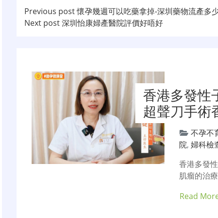
文
Previous post
懷孕幾週可以吃藥拿掉-深圳藥物流產多
Next post
深圳怡康婦產醫院評價好唔好
章
导
航
香港多發性
超聲刀手術
不孕不
院
,
婦科檢
香港多發
肌瘤的治療費
Read Mor