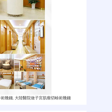
手術幾錢
,
大陸醫院做子宮肌瘤切畭術幾錢