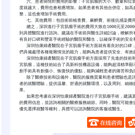
   六、患者病情對費用的影響：子宮肌瘤的大小、數量和位置：子宮肌瘤越大、數量越多、位置越複雜，手術難
度就越大，費用也會相應增加。如果患者有其他合併症，如高
整，這也會增加手術費用。

   七、其他費用：包括術前檢查費、麻醉費、術後抗感染費用等。

   總之，深圳進行子宮肌瘤手術的費用大致在1000元至20000元之間，具體費用需要根據患者的情況和手術需求
到具體醫院進行諮詢。建議在手術前與醫生詳細討論，瞭解所
有良好口碑和豐富手術經驗的醫院和醫生，以確保手術的安全和
   深圳怡康婦產醫院在子宮肌瘤手術方面就有着良好的口碑，醫院擁有一批經驗豐富、技術精湛的醫生團隊，他
們具備處理各種複雜情況的能力，能夠為患者提供安全、有效的
   深圳怡康婦產醫院在子宮肌瘤手術方面採用了先進的技術和設備，醫院採用了微創治療——宮腔鏡技術來治療子
宮肌瘤，這種技術結合了高新科技機器設備，能夠超清精準顯
創手術具有創傷小、恢復快的優點，能夠減輕患者的痛苦和負擔
   除了醫療技術和設備外，醫院的服務質量和患者體驗也是評價醫院好壞的重要指標。深圳怡康婦產醫院注重患
者的就醫體驗，提供温馨、舒適的就醫環境，以及周到、細緻
果。

   如果您考慮在深圳怡康婦產醫院進行子宮肌瘤手術，建議直接點擊下方“在線諮詢”聯繫醫院獲取最新、最準確
的費用信息，並諮詢相關的醫療服務細節。同時，醫院可能會
優先選擇就醫等權利，具體可以諮詢醫院的客服或醫生。