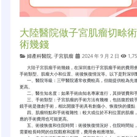
大陸醫院做子宮肌瘤切畭術
術幾錢
婦產科醫院
,
子宮肌瘤
2024 年 9 月 2 日
1,7
大陸子宮肌瘤手術幾錢
，在深圳進行子宮肌瘤手術的費用
手術類型、肌瘤大小和位置、術後恢復情況等。以下是對深圳醫
   一、醫院等級：三甲醫院通常收費較高，但能提供較為先進的醫療設備和技術支持，手術安全性和成功率可能
更高。

   二、醫生知名度：如果手術由知名專家進行，其掛號費和手術費也會相應高於普通醫生。

   三、手術類型：子宮肌瘤的手術方法有幾種，包括腹腔鏡手術、宮腔鏡手術、開腹手術等。腹腔鏡手術和宮腔
鏡手術是微創手術，相比開腹手術具有創傷小、恢復快的優點，
   四、肌瘤特點和手術複雜性：較大或位於不利位置的肌瘤，或者數量較多的肌瘤，其手術難度和風險增加，相
應的手術費用也可能更高。

   五、術後恢復和住院時間：術後恢復情況好，住院時間短，可以減少部分費用。反之，如果術後出現併發症或
需要較長時間的住院觀察和護理，費用會相應增加。
