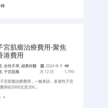
少錢
子宮肌瘤治療費用-聚焦
香港費用
育
,
女性不孕
,
婦產科醫
2024 年 9
查
,
子宮肌瘤
月 12 日
1,790
性子宮肌瘤治療費用，一般來説，多發性子宮
用在5000元至200…
e