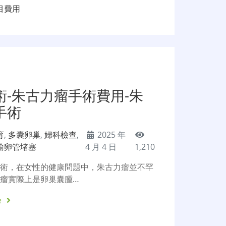
目費用
術-朱古力瘤手術費用-朱
手術
育
,
多囊卵巢
,
婦科檢查
,
2025 年
輸卵管堵塞
4 月 4 日
1,210
手術，在女性的健康問題中，朱古力瘤並不罕
瘤實際上是卵巢囊腫…
e