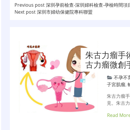
文
Previous post
深圳孕前檢查-深圳婦科檢查-孕檢時間項
Next post
深圳市婦幼保健院專科聯盟
章
导
航
朱古力瘤手
古力瘤微創
不孕不
子宮肌瘤
,
朱古力瘤
見。朱古力
Read Mor