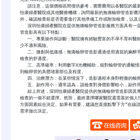
   請注意，這個價格區間僅供參考，實際費用以各醫院的最新公佈為準。建議直接聯繫計劃就診的醫院，如深圳
怡康婦產醫院或其他醫療機構，詢問最新的無痛輸卵管造影費
外，確認檢查前是否需要進行其他準備工作或附加檢查，以及這
   深圳怡康婦產醫院在提供無痛輸卵管造影服務方面具有一定的優勢和良好評價。深圳怡康婦產醫院的無痛輸卵
管造影具有以下特點：

   一、專業操作與診斷：醫院擁有經驗豐富的不孕不育科醫師，他們擅長進行此類檢查，能夠確保操作精準，減
少不適和風險。

   二、微創與低痛感：無痛輸卵管造影通過使用適當的麻醉手段，使得患者在整個過程中感受較少的痛苦，提高
檢查的舒適度。

   三、高準確率：利用數字X光機輔助，能對輸卵管的通暢情況做出準確診斷，有效率高達98%，同時還可以觀察
到輸卵管的具體堵塞部位及程度。

   四、治療潛力：在某些情況下，造影過程本身對輕微的輸卵管堵塞有一定的疏通作用。

   五、副作用小：通常認為，該檢查對身體影響較小，副作用不明顯，適合大多數需要檢查的患者。

   綜上所述，深圳怡康婦產醫院提供的無痛輸卵管造影因其專業性、低痛、高準確率等特點，被認為是進行此類
檢查的一個不錯選擇。然而，最終選擇哪家醫院還需基於個人
方面因素綜合決定。如果有需要，建議您直接點擊下方“在線
需求做出決定。