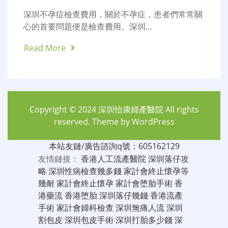
深圳不孕症檢查費用，關於不孕症，患者們常常關
心的首要問題便是檢查費用。深圳…
Read More
Copyright © 2024
深圳怡康婦產醫院
All rights
reserved. Theme by
WordPress
本站友鏈/廣告諮詢q號：605162129
友情鏈接：
香港人工流產醫院
深圳落仔攻
略
深圳性病檢查幾多錢
家計會終止懷孕等
幾耐
家計會終止懷孕
家計會堕胎手術
香
港藥流
香港堕胎
深圳落仔幾錢
香港流產
手術
家計會婦科檢查
深圳無痛人流
深圳
割包皮
深圳包皮手術
深圳打胎多少錢
深