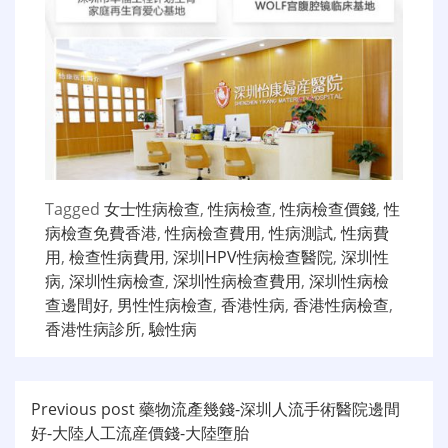
Tagged
女士性病檢查
,
性病檢查
,
性病檢查價錢
,
性
病檢查免費香港
,
性病檢查費用
,
性病測試
,
性病費
用
,
檢查性病費用
,
深圳HPV性病檢查醫院
,
深圳性
病
,
深圳性病檢查
,
深圳性病檢查費用
,
深圳性病檢
查邊間好
,
男性性病檢查
,
香港性病
,
香港性病檢查
,
香港性病診所
,
驗性病
文
Previous post
藥物流產幾錢-深圳人流手術醫院邊間
好-大陸人工流産價錢-大陸墮胎