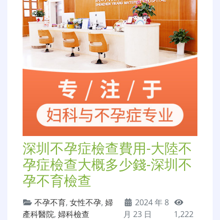
深圳不孕症檢查費用-大陸不
孕症檢查大概多少錢-深圳不
孕不育檢查
不孕不育
,
女性不孕
,
婦
2024 年 8
產科醫院
,
婦科檢查
月 23 日
1,222