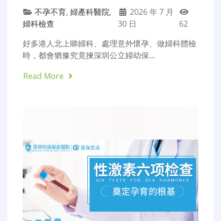
不孕不育
,
婦產科醫院
,
2026 年 7 月
婦科檢查
30 日
62
好多港人北上睇婦科、處理意外懷孕、做婦科體檢
時，都會猶豫究竟揀深圳公立婦幼保…
Read More