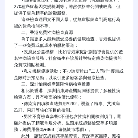
270種癌症基因突變檢測等，雖然價格未公開或較高，但
提供了更為精準的診斷服務。

   這些檢查適用於不同人羣，從無症狀篩查到高危行為
後的緊急檢測不等。

   二、香港免費性病檢查資源

   為了讓更多人能夠接受必要的健康檢查，香港也提供
了一些免費或低成本的服務渠道：

   •政府及公益機構：比如香港家庭計劃指導會提供的匿
名性病篩查服務，社會衞生科診所針對特定傳染病提供的
免費或補貼檢測。

   •私立機構優惠活動：不少診所推出“二人同行”優惠或
是限時折扣活動，以吸引更多顧客參與健康檢查。

   三、深圳怡康婦產醫院性病檢查推薦

   相比於香港，深圳怡康婦產醫院同樣提供了多種性病
檢查方案，具有較高的性價比優勢：

   •傳染病四項檢查總費用¥282，覆蓋了梅毒、艾滋病、
乙肝、丙肝等核心項目的檢測。

   •男性不育檢查套餐C不僅包含性病相關檢測項目，還
額外提供了精液常規分析、生殖系統超聲檢查等多項服
務，總費用僅為¥868（遠低於市場價）。

   此外，該醫院憑藉其專業資質、資深專家團隊、嚴格