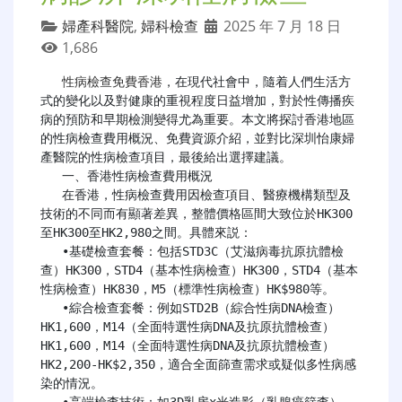
婦產科醫院
,
婦科檢查
2025 年 7 月 18 日
1,686
性病檢查免費香港
，在現代社會中，隨着人們生活方
式的變化以及對健康的重視程度日益增加，對於性傳播疾
病的預防和早期檢測變得尤為重要。本文將探討香港地區
的性病檢查費用概況、免費資源介紹，並對比深圳怡康婦
產醫院的性病檢查項目，最後給出選擇建議。

   一、香港性病檢查費用概況

   在香港，性病檢查費用因檢查項目、醫療機構類型及
技術的不同而有顯著差異，整體價格區間大致位於HK300
至HK300至HK2,980之間。具體來説：

   •基礎檢查套餐：包括STD3C（艾滋病毒抗原抗體檢
查）HK300，STD4（基本性病檢查）HK300，STD4（基本
性病檢查）HK830，M5（標準性病檢查）HK$980等。

   •綜合檢查套餐：例如STD2B（綜合性病DNA檢查）
HK1,600，M14（全面特選性病DNA及抗原抗體檢查）
HK1,600，M14（全面特選性病DNA及抗原抗體檢查）
HK2,200-HK$2,350，適合全面篩查需求或疑似多性病感
染的情況。

   •高端檢查技術：如3D乳房x光造影（乳腺癌篩查）、