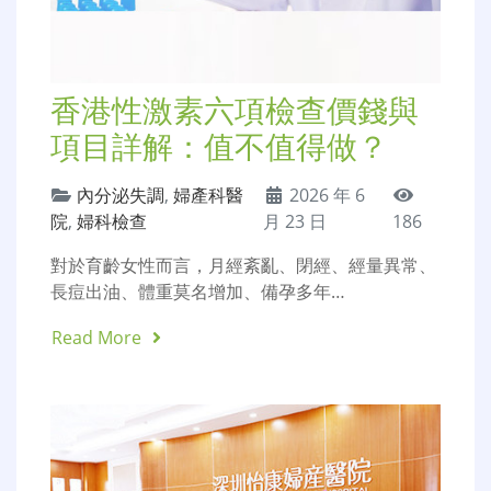
香港性激素六項檢查價錢與
項目詳解：值不值得做？
內分泌失調
,
婦產科醫
2026 年 6
院
,
婦科檢查
月 23 日
186
對於育齡女性而言，月經紊亂、閉經、經量異常、
長痘出油、體重莫名增加、備孕多年…
Read More