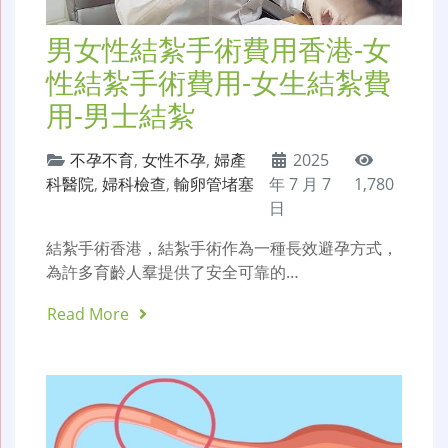
男女性結紮手術費用香港-女
性結紮手術費用-女生結紮費
用-男士結紮
不孕不育
,
女性不孕
,
婦產
2025
科醫院
,
婦科檢查
,
輸卵管堵塞
年 7 月 7
1,780
日
結紮手術香港，結紮手術作為一種長效避孕方式，
為許多育齡人羣提供了安全可靠的…
Read More