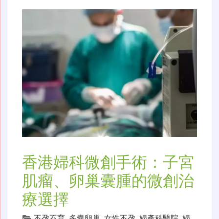
香港婦科微創手術：子宮
肌瘤、卵巢囊腫的微創治
療選擇
不孕不育
,
多囊卵巢
,
女性不孕
,
婦產科醫院
,
婦