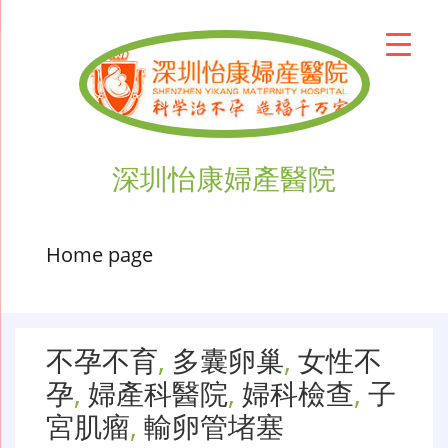
深圳怡康婦產醫院
Home page
不孕不育
,
多囊卵巢
,
女性不
孕
,
婦產科醫院
,
婦科檢查
,
子
宮肌瘤
,
輸卵管堵塞