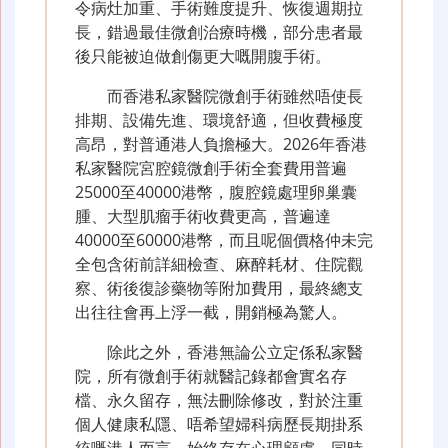
令病灶加重、手術難度提升、恢復週期拉
長，錯過最佳微創治療時機，部分患者最
後只能被迫做創傷更大嘅開腹手術。
而香港私家醫院微創手術雖然唔使長
排期、設備先進、環境舒適，但收費極度
高昂，對普通港人負擔極大。2026年香港
私家醫院宮腔鏡微創手術全套費用普遍
25000至40000港幣，腹腔鏡處理卵巢囊
腫、大型肌瘤手術收費更高，普遍達
40000至60000港幣，而且呢個價格仲未完
全包含術前詳細檢查、麻醉耗材、住院觀
察、術後復診藥物等附加費用，最終總支
出往往會再上浮一截，開銷極為驚人。
除此之外，香港無論公立定係私家醫
院，所有微創手術就醫記錄都會實名存
檔、永久留存，無法刪除修改，對於注重
個人健康私隱、唔希望婦科病歷長期掛系
統嘅港人而言，始終存在心理顧慮。同時