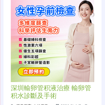
深圳輸卵管积液治療 輸卵管
积水診斷及手術