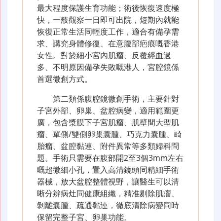
最大程度保護生育功能；術後恢復速度極
快，一般觀察一日即可出院，短期內就能
恢復正常生活同輕度工作，適合有備孕需
求、講究身體修復、在意腹部疤痕嘅香港
女性。對於細小宮內肌瘤、反覆經血過
多、不明原因備孕失敗嘅港人，宮腔鏡係
首選微創方式。
第二類係腹腔鏡微創手術，主要針對
子宮外部、卵巢、盆腔病變，適用範圍更
廣，包含漿膜下子宮肌瘤、肌壁間大型肌
瘤、單側/雙側卵巢囊腫、巧克力囊腫、畸
胎瘤、盆腔黏連、附件異常等多類婦科問
題。手術只需要在腹部開2至3個3mm左右
嘅超微細小孔，置入高清鏡頭同精細手術
器械，放大盆腔整體視野，讓醫生可以清
晰分辨病灶同健康組織，精准剔除肌瘤、
剝離囊腫、疏通黏連，徹底清除病變同時
保留完整子宮、卵巢功能。