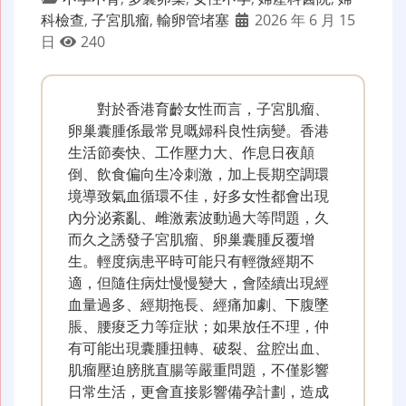
科檢查
,
子宮肌瘤
,
輸卵管堵塞
2026 年 6 月 15
日
240
對於香港育齡女性而言，子宮肌瘤、
卵巢囊腫係最常見嘅婦科良性病變。香港
生活節奏快、工作壓力大、作息日夜顛
倒、飲食偏向生冷刺激，加上長期空調環
境導致氣血循環不佳，好多女性都會出現
內分泌紊亂、雌激素波動過大等問題，久
而久之誘發子宮肌瘤、卵巢囊腫反覆增
生。輕度病患平時可能只有輕微經期不
適，但隨住病灶慢慢變大，會陸續出現經
血量過多、經期拖長、經痛加劇、下腹墜
脹、腰痠乏力等症狀；如果放任不理，仲
有可能出現囊腫扭轉、破裂、盆腔出血、
肌瘤壓迫膀胱直腸等嚴重問題，不僅影響
日常生活，更會直接影響備孕計劃，造成