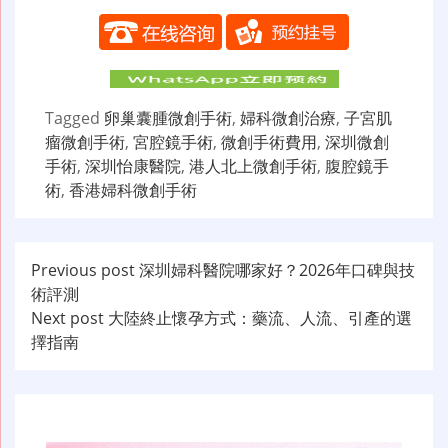
Tagged
卵巢囊腫微創手術
,
婦科微創治療
,
子宮肌
瘤微創手術
,
宮腔鏡手術
,
微創手術費用
,
深圳微創
手術
,
深圳怡康醫院
,
港人北上微創手術
,
腹腔鏡手
術
,
香港婦科微創手術
文
Previous post
深圳婦科醫院哪家好？2026年口碑與技
術評測
章
Next post
大陸終止懷孕方式：藥流、人流、引產的選
导
擇指南
航