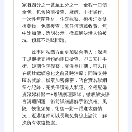
家嘅四分之一甚至五分之一，全程一口價
全包，包含術前檢查、麻醉、手術操作、
一次性無菌耗材、住院觀察、術後消炎修
復藥物、免費復查，無任何隱藏收費、無
中途加價，透明公示，徹底解決港人怕被
坑、預算不足嘅問題。
效率同私隱方面更加贴合港人：深圳
正規機構支持預約即日檢查、即日安排手
術、短期住院觀察，零漫長排期，可以趕
在病灶繼續惡化之前及時治療；同時支持
匿名就診、檔案加密保密，唔會實名聯網
留存記錄，完美保護港人私隱。全程配備
資深婦科醫生+粵語護理團隊，徹底解決語
言溝通問題，術前詳細講解手術流程、風
險、恢復須知，術後一對一跟進恢復情
況，返港後仲可以長期免費線上諮詢，解
決所有恢復疑慮。