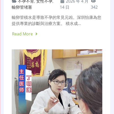
不孕不育
,
女性不孕
,
2026 年 4 月
輸卵管堵塞
14 日
342
輸卵管積水是導致不孕的常見元凶。深圳怡康為您
提供專業的診斷與治療方案。 積水成…
Read More