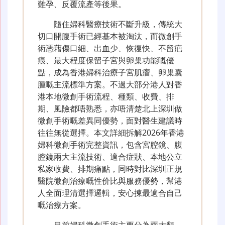
難孕、反覆流產等後果。
隨住婦科醫療技術不斷升級，傳統大
切口開腹手術已經基本被淘汰，而微創手
術憑藉傷口細、出血少、恢復快、不留疤
痕、最大程度保留子宮與卵巢功能嘅優
點，成為香港婦科治療子宮肌瘤、卵巢囊
腫嘅主流標準方案。不過大部分港人對香
港本地微創手術流程、種類、收費、排
期、風險都唔熟悉，亦唔清楚北上深圳做
微創手術嘅差異同優勢，面對醫生建議時
往往無從選擇。本文詳細拆解2026年香港
婦科微創手術完整資訊，包含宮腔鏡、腹
腔鏡兩大主流技術、適合症狀、本地公立
私家收費、排期痛點，同時對比深圳正規
醫院微創治療嘅性价比與服務優勢，幫港
人全面理清選擇邏輯，安心揀最適合自己
嘅治療方案。
目前婦科微創手術主要分為兩大類，