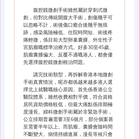
腹腔鏡微創手術雖然屬於穿刺式微
創，但對比傳統開腹大手術，創傷幾乎可
以忽略不計，術後傷口癒合後幾乎無痕
跡，感染風險極低、住院時間短、術後疼
痛輕微，係目前大型卵巢囊腫、外生性子
宮肌瘤嘅標準治療方式。好多30至45歲、
肌瘤囊腫偏大、反覆不適嘅港人，都會優
先選擇腹腔鏡微創根治問題。
講完技術類型，再拆解香港本地微創
手術真實情況，呢亦都係越來越多港人選
擇北上就醫嘅核心原因。首先係香港公立
醫院體系，雖然收費相對平價，符合資格
居民資助價格較低，但最大痛點係排期極
度漫長。婦科微創手術屬於非緊急手術，
公立排期普遍需要3至6個月，部分個案甚
至需要半年以上。而肌瘤、囊腫會隨時間
不斷變大、病情持續進展，漫長等候只會