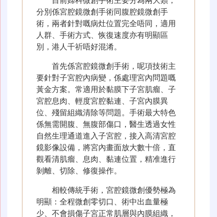
分別係宮腔鏡微創手術同腹腔鏡微創手
術，兩者針對嘅病灶位置完全唔同，適用
人群、手術方式、恢復速度亦有明顯區
別，港人千祈唔好混淆。
首先係宮腔鏡微創手術，呢項技術主
要針對子宮腔內病變，係處理宮內問題嘅
黃金方案。常適用於黏膜下子宮肌瘤、子
宮腔息肉、輕度宮腔黏連、子宮內膜異
位、殘留組織清除等問題。手術最大特色
係無需開腹、無腹部傷口，醫生透過女性
自然生理通道進入子宮腔，接入高清宮腔
鏡影像設備，將宮內畫面放大數十倍，直
觀看清肌瘤、息肉、黏連位置，精准進行
剝離、切除、修復操作。
相較傳統手術，宮腔鏡微創優勢極為
明顯：全程微創零切口、術中出血量極
少、不會損傷子宮正常肌層與內膜組織，