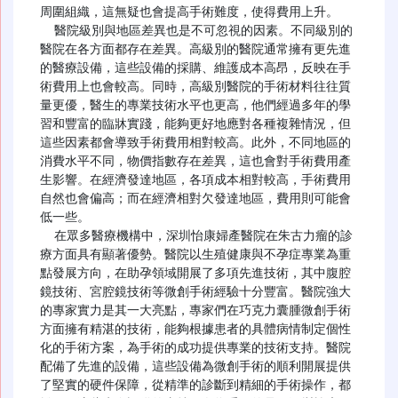
周圍組織，這無疑也會提高手術難度，使得費用上升。​

  醫院級別與地區差異也是不可忽視的因素。不同級別的
醫院在各方面都存在差異。高級別的醫院通常擁有更先進
的醫療設備，這些設備的採購、維護成本高昂，反映在手
術費用上也會較高。同時，高級別醫院的手術材料往往質
量更優，醫生的專業技術水平也更高，他們經過多年的學
習和豐富的臨牀實踐，能夠更好地應對各種複雜情況，但
這些因素都會導致手術費用相對較高。此外，不同地區的
消費水平不同，物價指數存在差異，這也會對手術費用產
生影響。在經濟發達地區，各項成本相對較高，手術費用
自然也會偏高；而在經濟相對欠發達地區，費用則可能會
低一些。​

  在眾多醫療機構中，深圳怡康婦產醫院在朱古力瘤的診
療方面具有顯著優勢。醫院以生殖健康與不孕症專業為重
點發展方向，在助孕領域開展了多項先進技術，其中腹腔
鏡技術、宮腔鏡技術等微創手術經驗十分豐富。醫院強大
的專家實力是其一大亮點，專家們在巧克力囊腫微創手術
方面擁有精湛的技術，能夠根據患者的具體病情制定個性
化的手術方案，為手術的成功提供專業的技術支持。醫院
配備了先進的設備，這些設備為微創手術的順利開展提供
了堅實的硬件保障，從精準的診斷到精細的手術操作，都