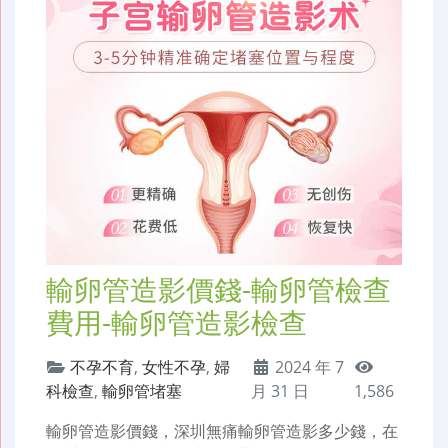
輸卵管造影價錢-輸卵管檢查
費用-輸卵管造影檢查
不孕不育
,
女性不孕
,
婦
2024 年 7
科檢查
,
輸卵管堵塞
月 31 日
1,586
輸卵管造影價錢，深圳無痛輸卵管造影多少錢，在