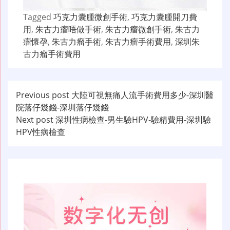
Tagged
巧克力囊腫微創手術
,
巧克力囊腫開刀費
用
,
朱古力瘤唔做手術
,
朱古力瘤微創手術
,
朱古力
瘤懷孕
,
朱古力瘤手術
,
朱古力瘤手術費用
,
深圳朱
古力瘤手術費用
文
Previous post
大陸可視無痛人流手術費用多少-深圳醫
院落仔幾錢-深圳落仔幾錢
章
Next post
深圳性病檢查-男生驗HPV-驗精費用-深圳驗
导
HPV性病檢查
航