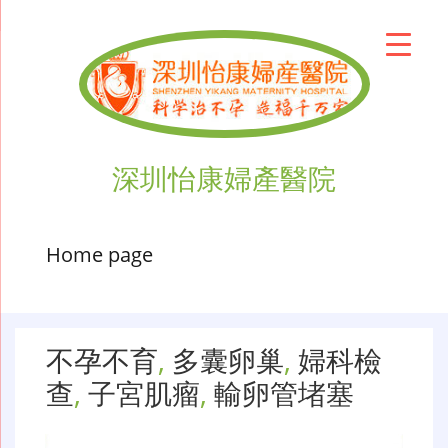
深圳怡康婦產醫院
Home page
不孕不育
,
多囊卵巢
,
婦科檢
查
,
子宮肌瘤
,
輸卵管堵塞