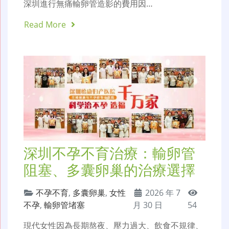
深圳進行無痛輸卵管造影的費用因…
Read More
深圳不孕不育治療：輸卵管
阻塞、多囊卵巢的治療選擇
不孕不育
,
多囊卵巢
,
女性
2026 年 7
不孕
,
輸卵管堵塞
月 30 日
54
現代女性因為長期熬夜、壓力過大、飲食不規律、