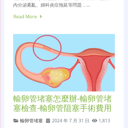
內分泌紊亂、婦科炎症拖延等問題，…
Read More
輸卵管堵塞怎麼辦-輸卵管堵
塞檢查-輸卵管阻塞手術費用
輸卵管堵塞
2024 年 7 月 31 日
1,813