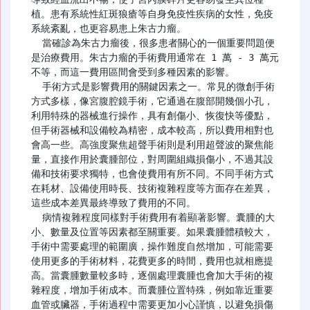
植。患有系統性紅斑狼瘡等自身免疫性疾病的女性，免疫
系統紊亂，也更容易患上朱古力瘤。​

  當確診為朱古力瘤後，很多患者關心的一個重要問題便
是治療費用。朱古力瘤的手術費用通常在 1 萬 - 3 萬元
不等，而這一費用區間會受到多種因素的影響。​

  手術方式是影響費用的關鍵因素之一。常見的微創手術
方式多樣，像宮腹腔鏡手術，它通過在腹部開幾個小孔，
利用特殊的器械進行操作，具有創傷小、恢復快等優點，
但手術器械和設備較為精密，成本較高，所以費用相對也
會高一些。高強度聚焦超聲手術則是利用超聲波的聚焦能
量，直接作用於囊腫部位，對周圍組織損傷小，不過其設
備和技術要求獨特，也會使費用有所不同。不同手術方式
在耗材、設備使用時長、技術複雜程度等方面存在差異，
這些成本差異最終導致了費用的不同。​

  病情複雜程度同樣對手術費用有着顯著影響。囊腫的大
小、數量及位置等因素都至關重要。如果囊腫體積較大，
手術中需要處理的範圍廣，操作難度自然增加，可能需要
使用更多的手術材料，花費更多的時間，費用也就相應提
高。當囊腫數量較多時，逐個處理囊腫也會加大手術的複
雜程度，增加手術成本。而囊腫位置特殊，例如靠近重要
血管或臟器，手術過程中需要更加小心謹慎，以避免損傷