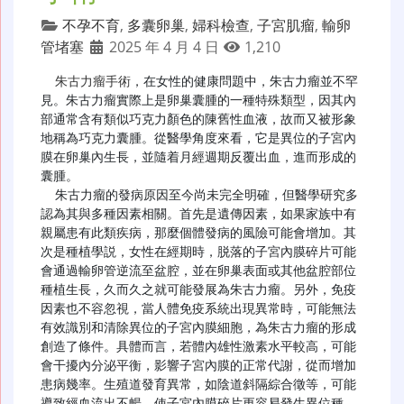
不孕不育
,
多囊卵巢
,
婦科檢查
,
子宮肌瘤
,
輸卵
管堵塞
2025 年 4 月 4 日
1,210
朱古力瘤手術
，在女性的健康問題中，朱古力瘤並不罕
見。朱古力瘤實際上是卵巢囊腫的一種特殊類型，因其內
部通常含有類似巧克力顏色的陳舊性血液，故而又被形象
地稱為巧克力囊腫。從醫學角度來看，它是異位的子宮內
膜在卵巢內生長，並隨着月經週期反覆出血，進而形成的
囊腫。​

  朱古力瘤的發病原因至今尚未完全明確，但醫學研究多
認為其與多種因素相關。首先是遺傳因素，如果家族中有
親屬患有此類疾病，那麼個體發病的風險可能會增加。其
次是種植學説，女性在經期時，脱落的子宮內膜碎片可能
會通過輸卵管逆流至盆腔，並在卵巢表面或其他盆腔部位
種植生長，久而久之就可能發展為朱古力瘤。另外，免疫
因素也不容忽視，當人體免疫系統出現異常時，可能無法
有效識別和清除異位的子宮內膜細胞，為朱古力瘤的形成
創造了條件。具體而言，若體內雄性激素水平較高，可能
會干擾內分泌平衡，影響子宮內膜的正常代謝，從而增加
患病幾率。生殖道發育異常，如陰道斜隔綜合徵等，可能
導致經血流出不暢，使子宮內膜碎片更容易發生異位種