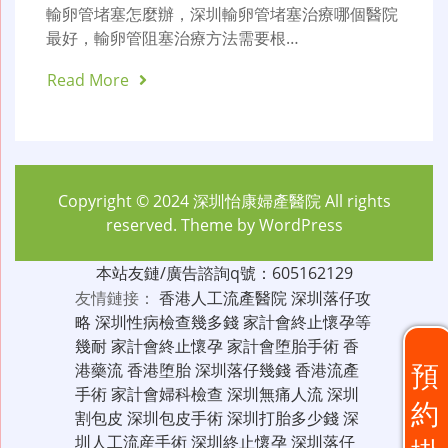
輸卵管堵塞怎麼辦，深圳輸卵管堵塞治療哪個醫院
最好，輸卵管阻塞治療方法需要根…
Read More
Copyright © 2024
深圳怡康婦產醫院
All rights
reserved. Theme by
WordPress
本站友鏈/廣告諮詢q號：605162129
友情鏈接：
香港人工流產醫院
深圳落仔攻
略
深圳性病檢查幾多錢
家計會終止懷孕等
幾耐
家計會終止懷孕
家計會堕胎手術
香
預
港藥流
香港堕胎
深圳落仔幾錢
香港流產
手術
家計會婦科檢查
深圳無痛人流
深圳
約
割包皮
深圳包皮手術
深圳打胎多少錢
深
圳人工流産手術
深圳終止懷孕
深圳落仔