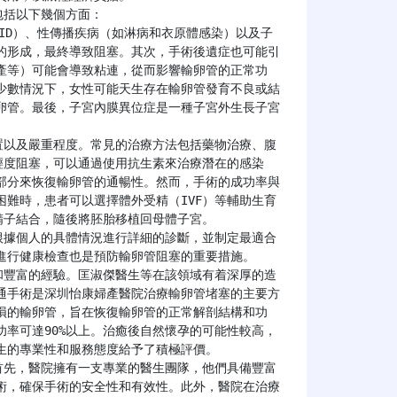
的形成，最終導致阻塞。其次，手術後遺症也可能引
產等）可能會導致粘連，從而影響輸卵管的正常功
少數情況下，女性可能天生存在輸卵管發育不良或結
卵管。最後，子宮內膜異位症是一種子宮外生長子宮
輕度阻塞，可以通過使用抗生素來治療潛在的感染
部分來恢復輸卵管的通暢性。然而，手術的成功率與
難時，患者可以選擇體外受精（IVF）等輔助生育
精子結合，隨後將胚胎移植回母體子宮。

行健康檢查也是預防輸卵管阻塞的重要措施。

通手術是深圳怡康婦產醫院治療輸卵管堵塞的主要方
損的輸卵管，旨在恢復輸卵管的正常解剖結構和功
率可達90%以上。治癒後自然懷孕的可能性較高，
的專業性和服務態度給予了積極評價。

術，確保手術的安全性和有效性。此外，醫院在治療