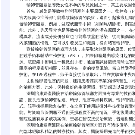
   輸卵管阻塞是導致女性不孕的常見原因之一，其主要成因包括以下幾個方面：

   首先，感染是導致輸卵管阻塞的主要原因之一。盆腔炎（PID）、性傳播疾病（如淋病和衣原體感染）以及子
宮內膜異位症等都可能導致輸卵管的炎症，進而引起瘢痕組織
發輸卵管阻塞。例如，盆腔或腹部手術（如闌尾切除術、剖宮
能。此外，先天異常也是導致輸卵管阻塞的潛在原因之一。在
構異常。流產或分娩併發症也可能導致盆腔感染，從而損傷輸
內膜細胞的情況，它可以引發炎症和瘢痕，從而堵塞輸卵管。

   對於輸卵管阻塞的處理方法，主要取決於阻塞的原因、位置以及嚴重程度。常見的治療方法包括藥物治療、腹
腔鏡手術和輔助生殖技術（ART）。如果阻塞是由感染引起的
源。腹腔鏡手術則是一種微創手術，通過嘗試修復或清除阻塞
阻塞的程度密切相關，並且存在一定的復發風險。當自然受孕困
技術。在IVF過程中，卵子直接從卵巢取出，並在實驗室中與
   面對輸卵管阻塞的問題，建議患者諮詢專業的婦科醫生，根據個人的具體情況進行詳細的診斷，並制定最適合
的治療方案。此外，保持良好的生活習慣、預防感染以及定期進
   深圳怡康婦產醫院在治療輸卵管堵塞方面擁有專業的技術和豐富的經驗。匡淑傑醫生等在該領域有着深厚的造
詣，擅長治療輸卵管粘連、畸形、阻塞等婦科疾病。輸卵管復
式。該手術採用微創技術，在全麻下使用顯微外科技術修復受
能。對於輸卵管閉塞不通但受損程度不高的情況，手術復通成功
醫院也擁有眾多成功案例。患者在醫院接受治療後，普遍對醫生
   深圳怡康婦產醫院在治療輸卵管堵塞方面具有諸多優勢。首先，醫院擁有一支專業的醫生團隊，他們具備豐富
的臨牀經驗和精湛的醫療技術。其次，醫院採用先進的手術技