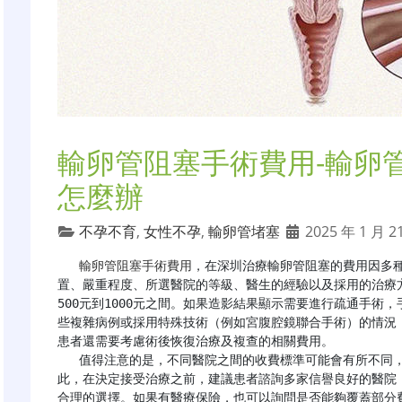
輸卵管阻塞手術費用-輸卵
怎麼辦
不孕不育
,
女性不孕
,
輸卵管堵塞
2025 年 1 月 2
輸卵管阻塞手術費用
，在深圳治療輸卵管阻塞的費用因多
置、嚴重程度、所選醫院的等級、醫生的經驗以及採用的治療
500元到1000元之間。如果造影結果顯示需要進行疏通手術，手
些複雜病例或採用特殊技術（例如宮腹腔鏡聯合手術）的情況
患者還需要考慮術後恢復治療及複查的相關費用。

   值得注意的是，不同醫院之間的收費標準可能會有所不同，而且隨着時間的推移，價格也可能會有所調整。因
此，在決定接受治療之前，建議患者諮詢多家信譽良好的醫院
合理的選擇。如果有醫療保險，也可以詢問是否能夠覆蓋部分費