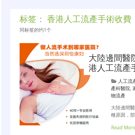
标签：
香港人工流產手術收費
同标签的约1个
大陸邊間醫
港人工流產
人工流
產科醫院
,
物流產
大陸邊間
種原因，
Read Mor