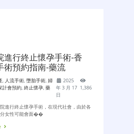
院進行終止懷孕手術-香
手術預約指南-藥流
產
,
人流手術
,
墮胎手術
,
婦
2025
家計會預約
,
終止懷孕
,
藥
年 3 月 17
1,386
日
醫院進行終止懷孕手術，在現代社會，由於各
部分女性可能會面��
e