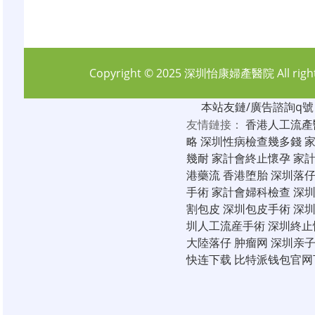
Copyright © 2025
深圳怡康婦產醫院
All rig
本站友鏈/廣告諮詢q號：6
友情鏈接：
香港人工流產
略
深圳性病檢查幾多錢
幾耐
家計會終止懷孕
家
港藥流
香港堕胎
深圳落
手術
家計會婦科檢查
深
割包皮
深圳包皮手術
深
圳人工流産手術
深圳終止
大陸落仔
肿瘤网
深圳亲
快连下载
比特派钱包官网