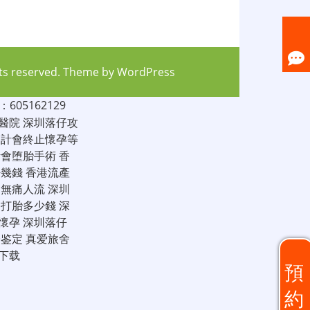
hts reserved. Theme by
WordPress
05162129
醫院
深圳落仔攻
家計會終止懷孕等
計會堕胎手術
香
仔幾錢
香港流產
圳無痛人流
深圳
圳打胎多少錢
深
懷孕
深圳落仔
子鉴定
真爱旅舍
下载
預
約