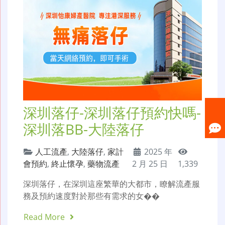
深圳落仔-深圳落仔預約快嗎-
深圳落BB-大陸落仔
人工流產
,
大陸落仔
,
家計
2025 年
會預約
,
終止懷孕
,
藥物流產
2 月 25 日
1,339
深圳落仔，在深圳這座繁華的大都市，瞭解流產服
務及預約速度對於那些有需求的女��
Read More