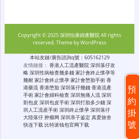
Copyright © 2025
深圳怡康婦產醫院
All rights
reserved. Theme by
WordPress
本站友鏈/廣告諮詢q號：605162129
友情鏈接：
香港人工流產醫院
深圳落仔攻
略
深圳性病檢查幾多錢
家計會終止懷孕等
幾耐
家計會終止懷孕
家計會堕胎手術
香
預
港藥流
香港堕胎
深圳落仔幾錢
香港流產
手術
家計會婦科檢查
深圳無痛人流
深圳
約
割包皮
深圳包皮手術
深圳打胎多少錢
深
圳人工流産手術
深圳終止懷孕
深圳落仔
掛
大陸落仔
肿瘤网
深圳亲子鉴定
真爱旅舍
號
快连下载
比特派钱包官网下载